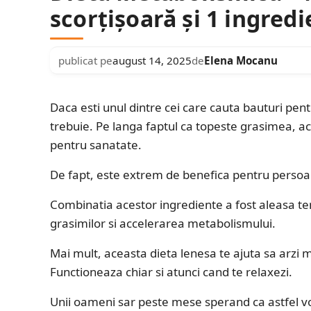
scorțișoară și 1 ingredi
publicat pe
august 14, 2025
de
Elena Mocanu
Daca esti unul dintre cei care cauta bauturi pe
trebuie. Pe langa faptul ca topeste grasimea, ac
pentru sanatate.
De fapt, este extrem de benefica pentru persoan
Combinatia acestor ingrediente a fost aleasa te
grasimilor si accelerarea metabolismului.
Mai mult, aceasta dieta lenesa te ajuta sa arzi ma
Functioneaza chiar si atunci cand te relaxezi.
Unii oameni sar peste mese sperand ca astfel vor