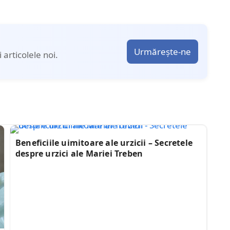
Urmărește-ne
articolele noi.
Beneficiile uimitoare ale urzicii – Secretele
despre urzici ale Mariei Treben