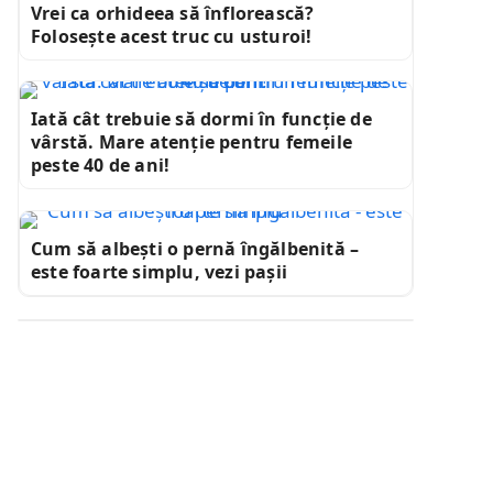
Vrei ca orhideea să înflorească?
Folosește acest truc cu usturoi!
Iată cât trebuie să dormi în funcție de
vârstă. Mare atenție pentru femeile
peste 40 de ani!
Cum să albești o pernă îngălbenită –
este foarte simplu, vezi pașii