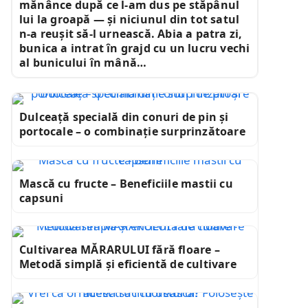
mănânce după ce l-am dus pe stăpânul
lui la groapă — și niciunul din tot satul
n-a reușit să-l urnească. Abia a patra zi,
bunica a intrat în grajd cu un lucru vechi
al bunicului în mână…
Dulceață specială din conuri de pin și
portocale – o combinație surprinzătoare
Mască cu fructe – Beneficiile mastii cu
capsuni
Cultivarea MĂRARULUI fără floare –
Metodă simplă și eficientă de cultivare