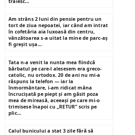
trăiesc…
Am strâns 2 luni din pensie pentru un
tort de ziua nepoatei, iar când am intrat
în cofetăria aia luxoasă din centru,
vânzătoarea s-a uitat la mine de parc-aș
fi greșit ușa…
Tata n-a venit la nunta mea fiindcă
bărbatul pe care-l alesesem era greco-
catolic, nu ortodox. 20 de ani nu mi-a
răspuns la telefon — iar la
înmormântare, i-am ridicat mâna
încrucișată pe piept și am găsit poza
mea de mireasă, aceeași pe care mi-o
trimisese înapoi cu „RETUR” scris pe
plic…
Calul bunicului a stat 3 zile fără să