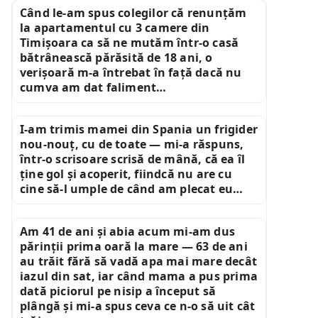
Când le-am spus colegilor că renunțăm
la apartamentul cu 3 camere din
Timișoara ca să ne mutăm într-o casă
bătrânească părăsită de 18 ani, o
verișoară m-a întrebat în față dacă nu
cumva am dat faliment…
I-am trimis mamei din Spania un frigider
nou-nouț, cu de toate — mi-a răspuns,
într-o scrisoare scrisă de mână, că ea îl
ține gol și acoperit, fiindcă nu are cu
cine să-l umple de când am plecat eu…
Am 41 de ani și abia acum mi-am dus
părinții prima oară la mare — 63 de ani
au trăit fără să vadă apa mai mare decât
iazul din sat, iar când mama a pus prima
dată piciorul pe nisip a început să
plângă și mi-a spus ceva ce n-o să uit cât