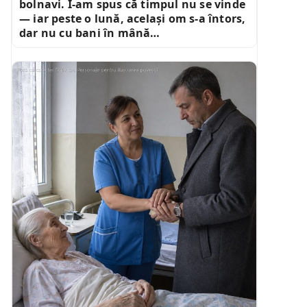
bolnavi. I-am spus că timpul nu se vinde
— iar peste o lună, același om s-a întors,
dar nu cu bani în mână…