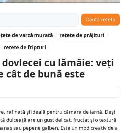
Caută rețeta
ețete de varză murată
rețete de prăjituri
rețete de fripturi
 dovlecei cu lămâie: veți
 cât de bună este
e, rafinată și ideală pentru cămara de iarnă. Deși
 dulceață are un gust delicat, fructat și o textură
nanas sau pepene galben. Este un mod creativ de a