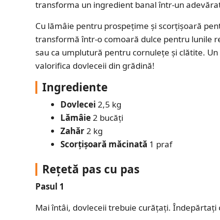
transforma un ingredient banal într-un adevărat
Cu lămâie pentru prospețime și scorțișoară pen
transformă într-o comoară dulce pentru lunile rec
sau ca umplutură pentru cornulețe și clătite. Un
valorifica dovleceii din grădină!
Ingrediente
Dovlecei
2,5 kg
Lămâie
2 bucăți
Zahăr
2 kg
Scorțișoară măcinată
1 praf
Rețetă pas cu pas
Pasul 1
Mai întâi, dovleceii trebuie curățați. Îndepărtați 