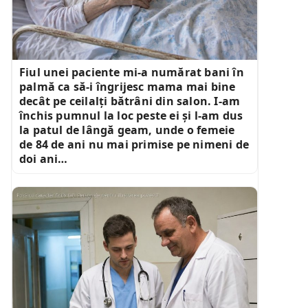
Fiul unei paciente mi-a numărat bani în
palmă ca să-i îngrijesc mama mai bine
decât pe ceilalți bătrâni din salon. I-am
închis pumnul la loc peste ei și l-am dus
la patul de lângă geam, unde o femeie
de 84 de ani nu mai primise pe nimeni de
doi ani…