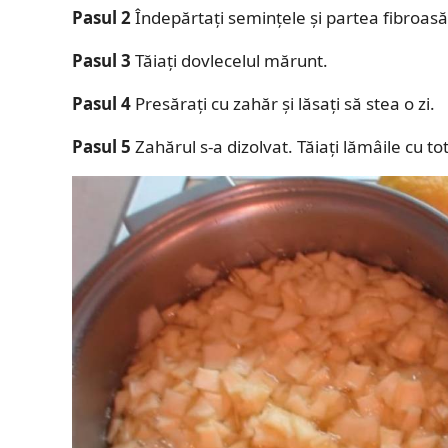
Pasul 2
Îndepărtați semințele și partea fibroasă 
Pasul 3
Tăiați dovlecelul mărunt.
Pasul 4
Presărați cu zahăr și lăsați să stea o zi.
Pasul 5
Zahărul s-a dizolvat. Tăiați lămâile cu to