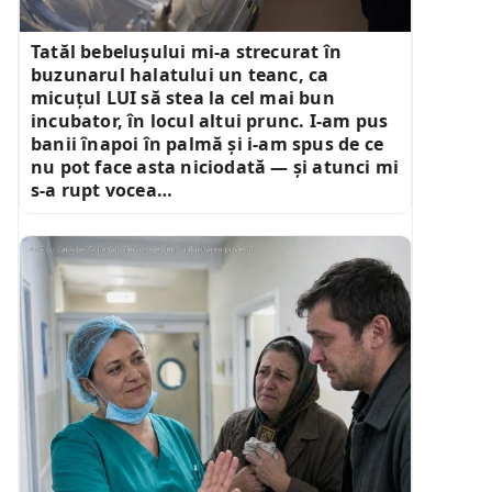
Tatăl bebelușului mi-a strecurat în
buzunarul halatului un teanc, ca
micuțul LUI să stea la cel mai bun
incubator, în locul altui prunc. I-am pus
banii înapoi în palmă și i-am spus de ce
nu pot face asta niciodată — și atunci mi
s-a rupt vocea…