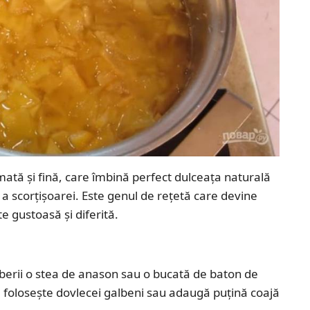
mată și fină, care îmbină perfect dulceața naturală
 a scorțișoarei. Este genul de rețetă care devine
e gustoasă și diferită.
rberii o stea de anason sau o bucată de baton de
s, folosește dovlecei galbeni sau adaugă puțină coajă