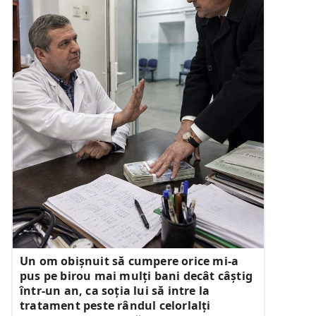
Un om obișnuit să cumpere orice mi-a
pus pe birou mai mulți bani decât câștig
într-un an, ca soția lui să intre la
tratament peste rândul celorlalți