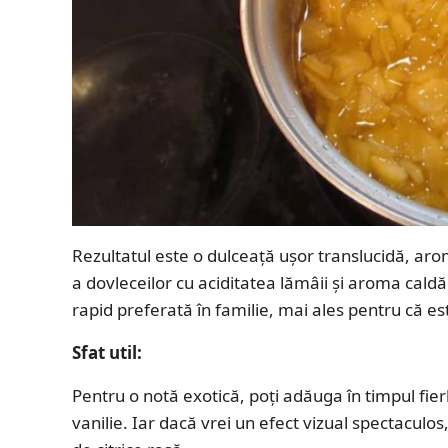
Rezultatul este o dulceață ușor translucidă, aro
a dovleceilor cu aciditatea lămâii și aroma caldă
rapid preferată în familie, mai ales pentru că est
Sfat util:
Pentru o notă exotică, poți adăuga în timpul fie
vanilie. Iar dacă vrei un efect vizual spectaculo