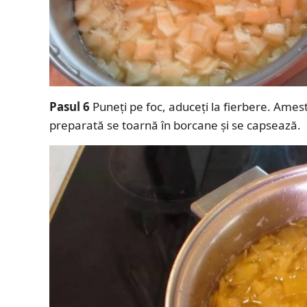
Pasul 6
Puneți pe foc, aduceți la fierbere. Amest
preparată se toarnă în borcane și se capsează.