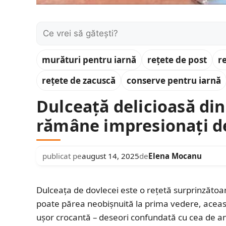
Caută:
murături pentru iarnă
rețete de post
r
rețete de zacuscă
conserve pentru iarnă
Dulceață delicioasă din
rămâne impresionați de
publicat pe
august 14, 2025
de
Elena Mocanu
Dulceața de dovlecei este o rețetă surprinzătoar
poate părea neobișnuită la prima vedere, această
ușor crocantă – deseori confundată cu cea de a