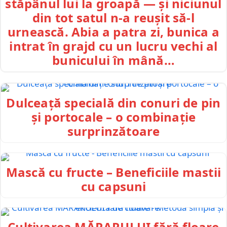
stăpânul lui la groapă — și niciunul
din tot satul n-a reușit să-l
urnească. Abia a patra zi, bunica a
intrat în grajd cu un lucru vechi al
bunicului în mână…
Dulceață specială din conuri de pin
și portocale – o combinație
surprinzătoare
Mască cu fructe – Beneficiile mastii
cu capsuni
Cultivarea MĂRARULUI fără floare