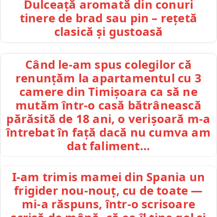
Dulceață aromată din conuri
tinere de brad sau pin – rețetă
clasică și gustoasă
Când le-am spus colegilor că
renunțăm la apartamentul cu 3
camere din Timișoara ca să ne
mutăm într-o casă bătrânească
părăsită de 18 ani, o verișoară m-a
întrebat în față dacă nu cumva am
dat faliment…
I-am trimis mamei din Spania un
frigider nou-nouț, cu de toate —
mi-a răspuns, într-o scrisoare