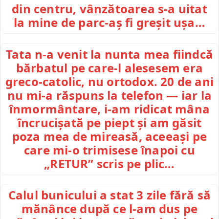
din centru, vânzătoarea s-a uitat
la mine de parc-aș fi greșit ușa…
Tata n-a venit la nunta mea fiindcă
bărbatul pe care-l alesesem era
greco-catolic, nu ortodox. 20 de ani
nu mi-a răspuns la telefon — iar la
înmormântare, i-am ridicat mâna
încrucișată pe piept și am găsit
poza mea de mireasă, aceeași pe
care mi-o trimisese înapoi cu
„RETUR” scris pe plic…
Calul bunicului a stat 3 zile fără să
mănânce după ce l-am dus pe