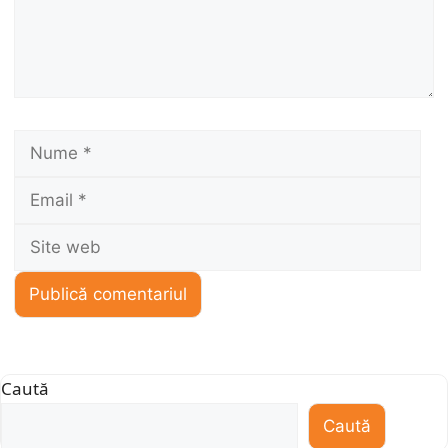
Nume
Ema
Sit
we
Caută
Caută