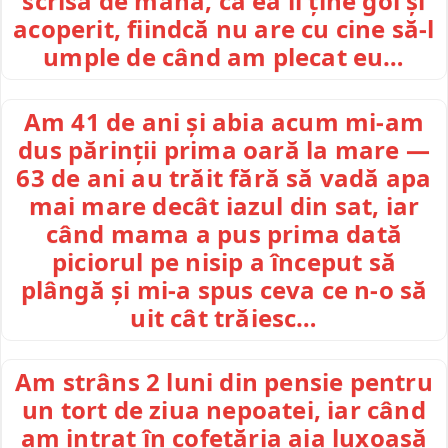
scrisă de mână, că ea îl ține gol și
acoperit, fiindcă nu are cu cine să-l
umple de când am plecat eu…
Am 41 de ani și abia acum mi-am
dus părinții prima oară la mare —
63 de ani au trăit fără să vadă apa
mai mare decât iazul din sat, iar
când mama a pus prima dată
piciorul pe nisip a început să
plângă și mi-a spus ceva ce n-o să
uit cât trăiesc…
Am strâns 2 luni din pensie pentru
un tort de ziua nepoatei, iar când
am intrat în cofetăria aia luxoasă