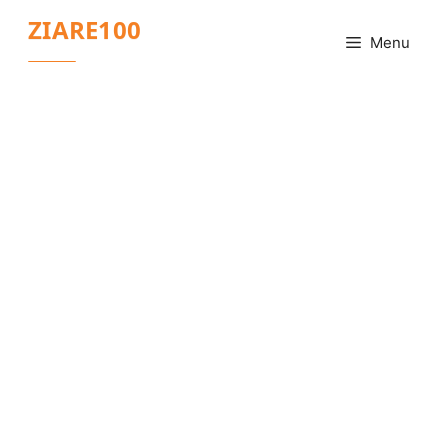
Sari
ZIARE100
la
Menu
conținut