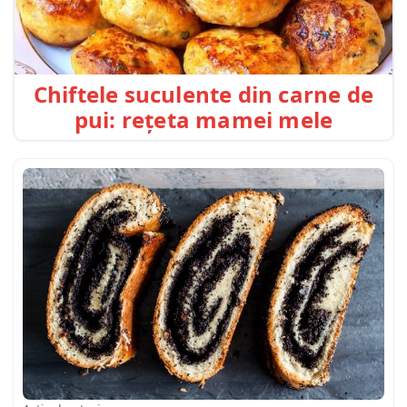
Chiftele suculente din carne de
pui: rețeta mamei mele