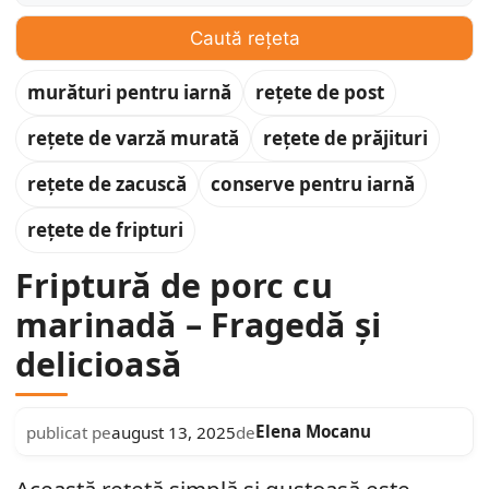
Caută rețeta
murături pentru iarnă
rețete de post
rețete de varză murată
rețete de prăjituri
rețete de zacuscă
conserve pentru iarnă
rețete de fripturi
Friptură de porc cu
marinadă – Fragedă și
delicioasă
Elena Mocanu
publicat pe
august 13, 2025
de