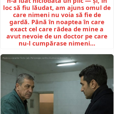
n-a luat niciodată un plic — și, în
loc să fiu lăudat, am ajuns omul de
care nimeni nu voia să fie de
gardă. Până în noaptea în care
exact cel care râdea de mine a
avut nevoie de un doctor pe care
nu-l cumpărase nimeni…