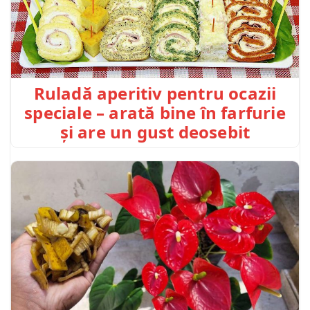
Ruladă aperitiv pentru ocazii
speciale – arată bine în farfurie
și are un gust deosebit