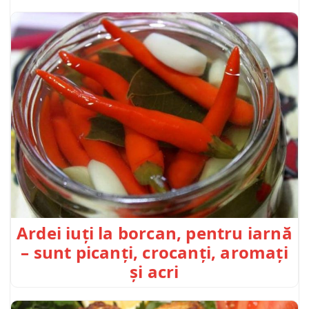
Ardei iuți la borcan, pentru iarnă
– sunt picanți, crocanți, aromați
și acri