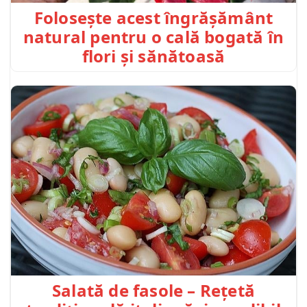
Folosește acest îngrășământ
natural pentru o cală bogată în
flori și sănătoasă
Salată de fasole – Rețetă