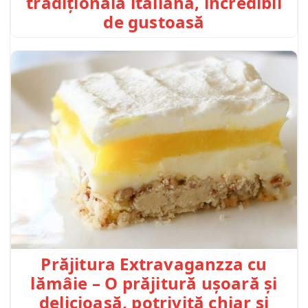
tradițională italiană, incredibil
de gustoasă
Prăjitura Extravaganzza cu
lămâie – O prăjitură ușoară și
delicioasă, potrivită chiar și