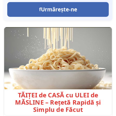
Urmărește-ne
TĂIȚEI de CASĂ cu ULEI de
MĂSLINE – Rețetă Rapidă și
Simplu de Făcut