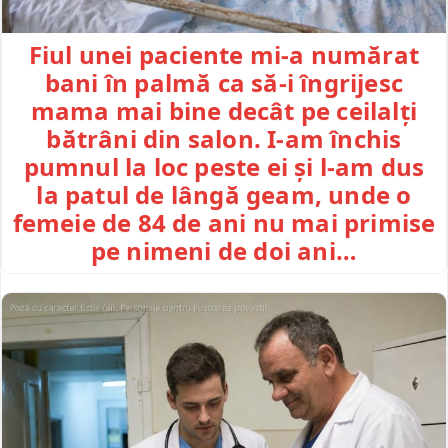
Fiul unei paciente mi-a numărat
bani în palmă ca să-i îngrijesc
mama mai bine decât pe ceilalți
bătrâni din salon. I-am închis
pumnul la loc peste ei și l-am dus
la patul de lângă geam, unde o
femeie de 84 de ani nu mai primise
pe nimeni de doi ani…