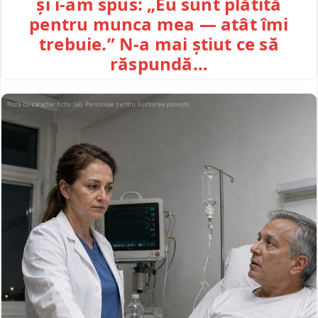
și i-am spus: „Eu sunt plătită
pentru munca mea — atât îmi
trebuie.” N-a mai știut ce să
răspundă…