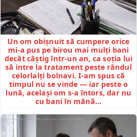
Un om obișnuit să cumpere orice
mi-a pus pe birou mai mulți bani
decât câștig într-un an, ca soția lui
să intre la tratament peste rândul
celorlalți bolnavi. I-am spus că
timpul nu se vinde — iar peste o
lună, același om s-a întors, dar nu
cu bani în mână…