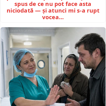
spus de ce nu pot face asta
niciodată — și atunci mi s-a rupt
vocea…