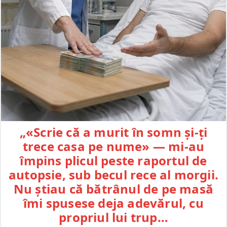
„«Scrie că a murit în somn și-ți
trece casa pe nume» — mi-au
împins plicul peste raportul de
autopsie, sub becul rece al morgii.
Nu știau că bătrânul de pe masă
îmi spusese deja adevărul, cu
propriul lui trup…