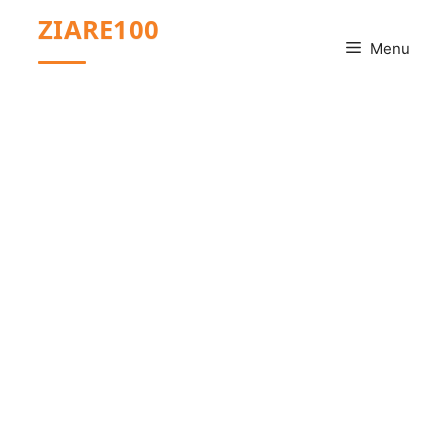
Sari
ZIARE100
la
Menu
conținut