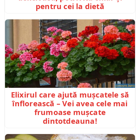
pentru cei la dietă
Elixirul care ajută mușcatele să
înflorească – Vei avea cele mai
frumoase mușcate
dintotdeauna!