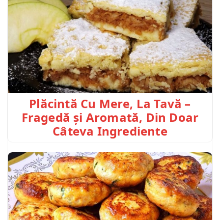
Plăcintă Cu Mere, La Tavă –
Fragedă și Aromată, Din Doar
Câteva Ingrediente