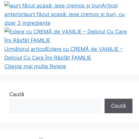
Articol
anterior
Iaurt făcut acasă: iese cremos și bun, cu
doar 3 ingrediente
Următorul articol
Eclere cu CREMĂ de VANILIE –
Deliciul Cu Care Îmi Răsfăț FAMILIE
Citește mai multe
Rețete
Caută
Caută