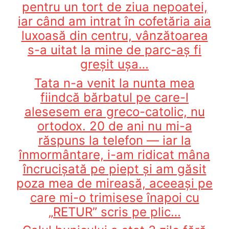
pentru un tort de ziua nepoatei,
iar când am intrat în cofetăria aia
luxoasă din centru, vânzătoarea
s-a uitat la mine de parc-aș fi
greșit ușa…
Tata n-a venit la nunta mea
fiindcă bărbatul pe care-l
alesesem era greco-catolic, nu
ortodox. 20 de ani nu mi-a
răspuns la telefon — iar la
înmormântare, i-am ridicat mâna
încrucișată pe piept și am găsit
poza mea de mireasă, aceeași pe
care mi-o trimisese înapoi cu
„RETUR” scris pe plic…