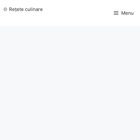
Sari
🍲 Rețete culinare
la
Menu
conținut