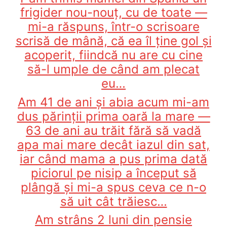
frigider nou-nouț, cu de toate —
mi-a răspuns, într-o scrisoare
scrisă de mână, că ea îl ține gol și
acoperit, fiindcă nu are cu cine
să-l umple de când am plecat
eu…
Am 41 de ani și abia acum mi-am
dus părinții prima oară la mare —
63 de ani au trăit fără să vadă
apa mai mare decât iazul din sat,
iar când mama a pus prima dată
piciorul pe nisip a început să
plângă și mi-a spus ceva ce n-o
să uit cât trăiesc…
Am strâns 2 luni din pensie