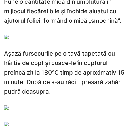
Pune o cantitate mică din umplutură în
mijlocul fiecărei bile și închide aluatul cu
ajutorul foliei, formând o mică „smochină”.
Așază fursecurile pe o tavă tapetată cu
hârtie de copt și coace-le în cuptorul
preîncălzit la 180°C timp de aproximativ 15
minute. După ce s-au răcit, presară zahăr
pudră deasupra.