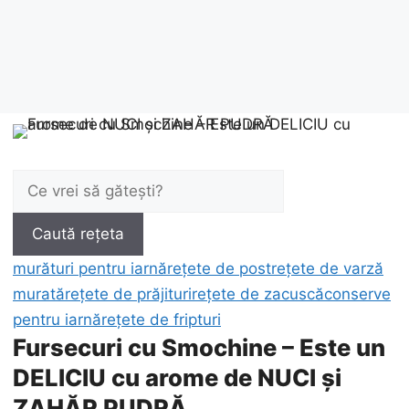
Caută:
Caută rețeta
murături pentru iarnă
rețete de post
rețete de varză
murată
rețete de prăjituri
rețete de zacuscă
conserve
pentru iarnă
rețete de fripturi
Fursecuri cu Smochine – Este un
DELICIU cu arome de NUCI și
ZAHĂR PUDRĂ