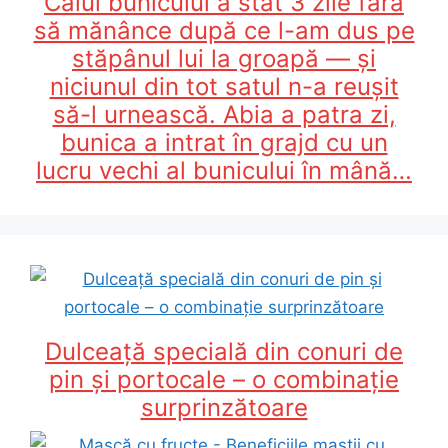
Calul bunicului a stat 3 zile fără
să mănânce după ce l-am dus pe
stăpânul lui la groapă — și
niciunul din tot satul n-a reușit
să-l urnească. Abia a patra zi,
bunica a intrat în grajd cu un
lucru vechi al bunicului în mână…
Dulceață specială din conuri de
pin și portocale – o combinație
surprinzătoare