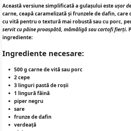
Această versiune simplificată a gulașului este
ușor de
carne, ceapă caramelizată și frunzele de dafin, care
cu vită pentru o textură mai robustă sau cu porc, pe
servit cu pâine proaspătă, mămăligă sau cartofi fierți.
P
ingrediente:
Ingrediente necesare:
500 g carne de vită sau porc
2 cepe
3 linguri pastă de roșii
1 lingură făină
piper negru
sare
frunze de dafin
verdeață