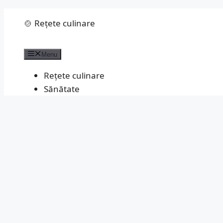
Sari
🍲 Rețete culinare
la
conținut
Menu
Rețete culinare
Sănătate