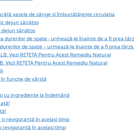
curăță vasele de sânge și îmbunătățește circulația
ic dejun sănătos
urerilor de spate – urmează-le înainte de a fi prea târzi
. Vezi REȚETA Pentru Acest Remediu Natural
, în funcție de vârstă
 și cu ingrediente la îndemână
tă!
și revigorantă în același timp