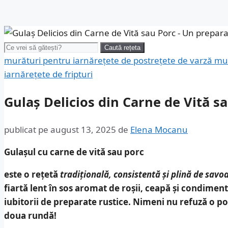
Caută:
Caută rețeta
murături pentru iarnă
rețete de post
rețete de varză mu
iarnă
rețete de fripturi
Gulaș Delicios din Carne de Vită s
publicat pe
august 13, 2025
de
Elena Mocanu
Gulașul cu carne de vită sau porc
este o rețetă
tradițională, consistentă și plină de savo
fiartă lent în sos aromat de roșii, ceapă și condimen
iubitorii de preparate rustice.
Nimeni nu refuză o po
doua rundă!