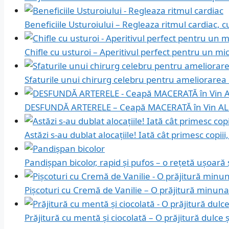
Beneficiile Usturoiului – Regleaza ritmul cardiac, 
Chifle cu usturoi – Aperitivul perfect pentru un m
Sfaturile unui chirurg celebru pentru ameliorarea d
DESFUNDĂ ARTERELE – Ceapă MACERATĂ în Vin ALB
Astăzi s-au dublat alocațiile! Iată cât primesc copiii
Pandișpan bicolor, rapid și pufos – o rețetă ușoară
Pișcoturi cu Cremă de Vanilie – O prăjitură minuna
Prăjitură cu mentă și ciocolată – O prăjitură dulce 