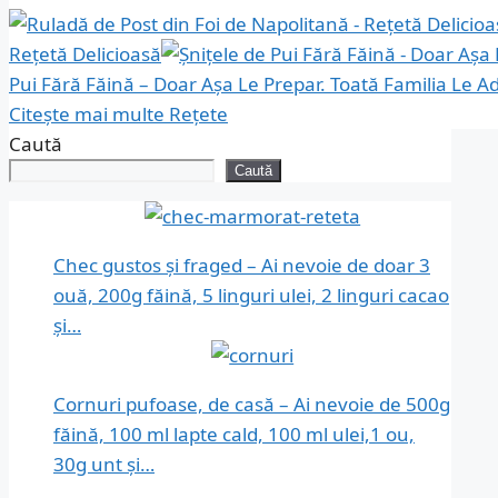
Rețetă Delicioasă
Pui Fără Făină – Doar Așa Le Prepar. Toată Familia Le A
Citește mai multe
Rețete
Caută
Caută
Chec gustos și fraged – Ai nevoie de doar 3
ouă, 200g făină, 5 linguri ulei, 2 linguri cacao
și…
Cornuri pufoase, de casă – Ai nevoie de 500g
făină, 100 ml lapte cald, 100 ml ulei,1 ou,
30g unt și…