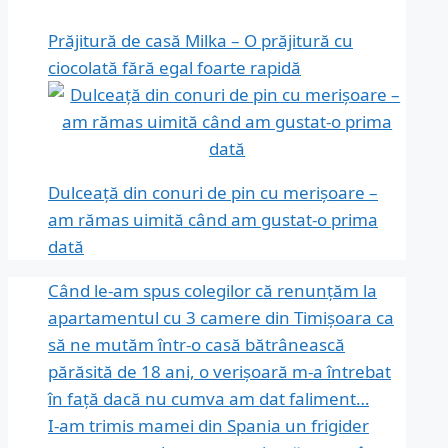
Prăjitură de casă Milka – O prăjitură cu
ciocolată fără egal foarte rapidă
Dulceață din conuri de pin cu merișoare –
am rămas uimită când am gustat-o prima
dată
Când le-am spus colegilor că renunțăm la
apartamentul cu 3 camere din Timișoara ca
să ne mutăm într-o casă bătrânească
părăsită de 18 ani, o verișoară m-a întrebat
în față dacă nu cumva am dat faliment…
I-am trimis mamei din Spania un frigider