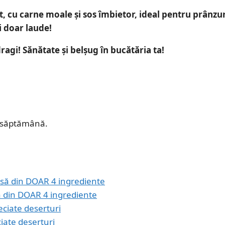
t
, cu carne moale și sos îmbietor, ideal pentru prânzur
 doar laude!
agi! Sănătate și belșug în bucătăria ta!
e săptămână.
să din DOAR 4 ingrediente
iate deserturi