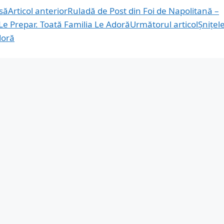
Articol anterior
Ruladă de Post din Foi de Napolitană –
Următorul articol
Șnițel
doră