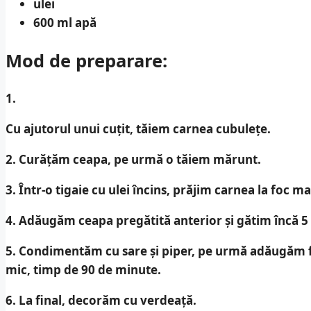
ulei
600 ml apă
Mod de preparare:
1.
Cu ajutorul unui cuțit, tăiem carnea cubulețe.
2.
Curățăm ceapa, pe urmă o tăiem mărunt.
3.
Într-o tigaie cu ulei încins, prăjim carnea la foc m
4.
Adăugăm ceapa pregătită anterior și gătim încă 
5.
Condimentăm cu sare și piper, pe urmă adăugăm făin
mic, timp de 90 de minute.
6.
La final, decorăm cu verdeață.