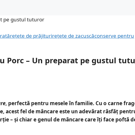
rată
rețete de prăjituri
rețete de zacuscă
conserve pentru
au Porc – Un preparat pe gustul tut
are
, perfectă pentru mesele în familie. Cu o carne fra
te, acest fel de mâncare este un adevărat răsfăț pentr
rție
– și chiar e genul de mâncare care îți face poftă d