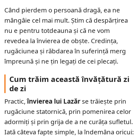
Când pierdem o persoană dragă, ea ne
mângâie cel mai mult. Știm că despărțirea
nu e pentru totdeauna și că ne vom
revedea la învierea de obște. Credința,
rugăciunea și răbdarea în suferință merg
împreună și ne țin legați de cei plecați.
Cum trăim această învățătură zi
de zi
Practic,
învierea lui Lazăr
se trăiește prin
rugăciune statornică, prin pomenirea celor
adormiți și prin grija de a ne curăța sufletul.
Iată câteva fapte simple, la îndemâna oricui: