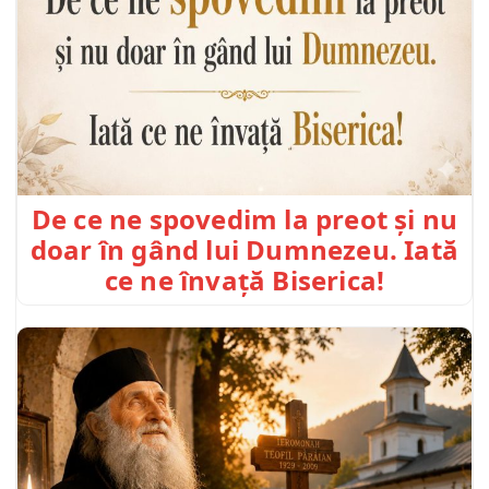
De ce ne spovedim la preot și nu
doar în gând lui Dumnezeu. Iată
ce ne învață Biserica!