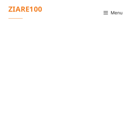
Sari
ZIARE100
la
Menu
conținut