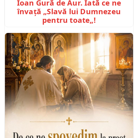
Ioan Gură de Aur. Iată ce ne
învață „Slavă lui Dumnezeu
pentru toate„!