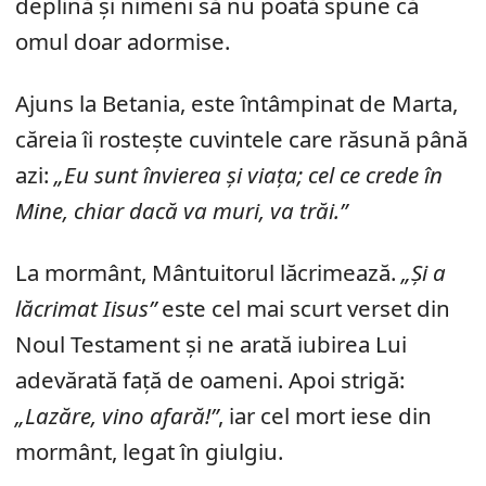
deplină și nimeni să nu poată spune că
omul doar adormise.
Ajuns la Betania, este întâmpinat de Marta,
căreia îi rostește cuvintele care răsună până
azi:
„Eu sunt învierea și viața; cel ce crede în
Mine, chiar dacă va muri, va trăi.”
La mormânt, Mântuitorul lăcrimează.
„Și a
lăcrimat Iisus”
este cel mai scurt verset din
Noul Testament și ne arată iubirea Lui
adevărată față de oameni. Apoi strigă:
„Lazăre, vino afară!”
, iar cel mort iese din
mormânt, legat în giulgiu.