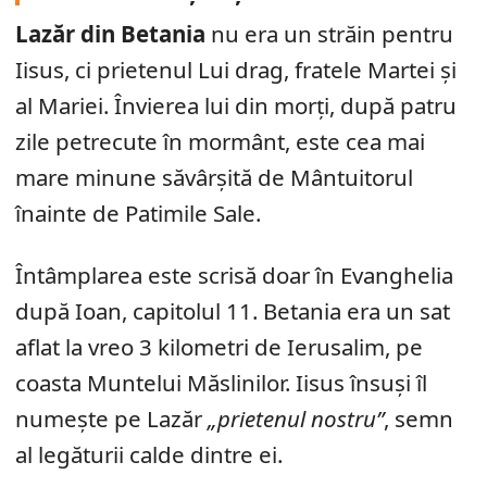
Lazăr din Betania
nu era un străin pentru
Iisus, ci prietenul Lui drag, fratele Martei și
al Mariei. Învierea lui din morți, după patru
zile petrecute în mormânt, este cea mai
mare minune săvârșită de Mântuitorul
înainte de Patimile Sale.
Întâmplarea este scrisă doar în Evanghelia
după Ioan, capitolul 11. Betania era un sat
aflat la vreo 3 kilometri de Ierusalim, pe
coasta Muntelui Măslinilor. Iisus însuși îl
numește pe Lazăr
„prietenul nostru”
, semn
al legăturii calde dintre ei.