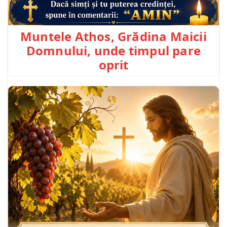
Muntele Athos, Grădina Maicii
Domnului, unde timpul pare
oprit