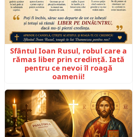
Sfântul Ioan Rusul, robul care a
rămas liber prin credință. Iată
pentru ce nevoi îl roagă
oamenii!