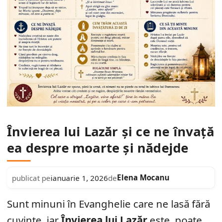
Învierea lui Lazăr și ce ne învață
ea despre moarte și nădejde
Elena Mocanu
publicat pe
ianuarie 1, 2026
de
Sunt minuni în Evanghelie care ne lasă fără
cuvinte, iar
Învierea lui Lazăr
este, poate,