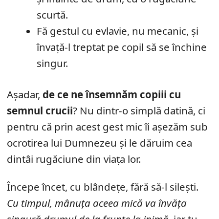
scurtă.
Fă gestul cu evlavie, nu mecanic, și
învață-l treptat pe copil să se închine
singur.
Așadar,
de ce ne însemnăm copiii cu
semnul crucii
? Nu dintr-o simplă datină, ci
pentru că prin acest gest mic îi așezăm sub
ocrotirea lui Dumnezeu și le dăruim cea
dintâi rugăciune din viața lor.
Începe încet, cu blândețe, fără să-l silești.
Cu timpul, mânuța aceea mică va învăța
singură drumul de la frunte la inimă
, iar tu