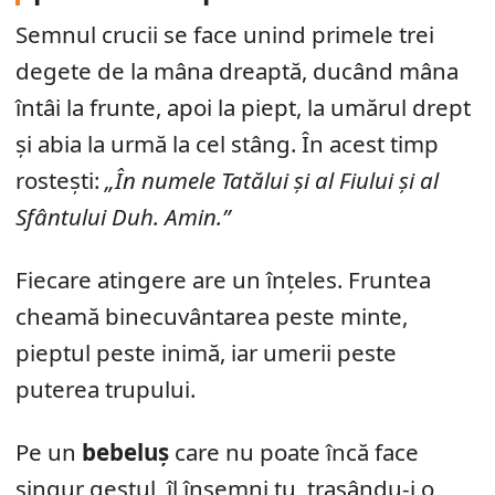
Semnul crucii se face unind primele trei
degete de la mâna dreaptă, ducând mâna
întâi la frunte, apoi la piept, la umărul drept
și abia la urmă la cel stâng. În acest timp
rostești:
„În numele Tatălui și al Fiului și al
Sfântului Duh. Amin.”
Fiecare atingere are un înțeles. Fruntea
cheamă binecuvântarea peste minte,
pieptul peste inimă, iar umerii peste
puterea trupului.
Pe un
bebeluș
care nu poate încă face
singur gestul, îl însemni tu, trasându-i o