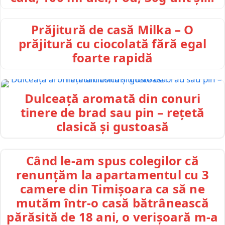
Prăjitură de casă Milka – O
prăjitură cu ciocolată fără egal
foarte rapidă
Dulceață aromată din conuri
tinere de brad sau pin – rețetă
clasică și gustoasă
Când le-am spus colegilor că
renunțăm la apartamentul cu 3
camere din Timișoara ca să ne
mutăm într-o casă bătrânească
părăsită de 18 ani, o verișoară m-a