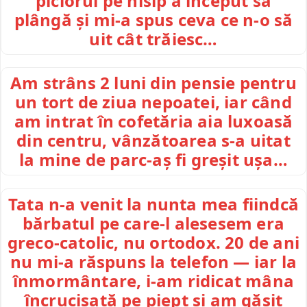
piciorul pe nisip a început să
plângă și mi-a spus ceva ce n-o să
uit cât trăiesc…
Am strâns 2 luni din pensie pentru
un tort de ziua nepoatei, iar când
am intrat în cofetăria aia luxoasă
din centru, vânzătoarea s-a uitat
la mine de parc-aș fi greșit ușa…
Tata n-a venit la nunta mea fiindcă
bărbatul pe care-l alesesem era
greco-catolic, nu ortodox. 20 de ani
nu mi-a răspuns la telefon — iar la
înmormântare, i-am ridicat mâna
încrucișată pe piept și am găsit