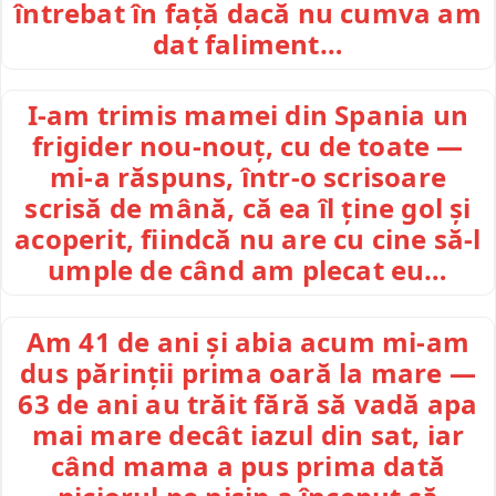
întrebat în față dacă nu cumva am
dat faliment…
I-am trimis mamei din Spania un
frigider nou-nouț, cu de toate —
mi-a răspuns, într-o scrisoare
scrisă de mână, că ea îl ține gol și
acoperit, fiindcă nu are cu cine să-l
umple de când am plecat eu…
Am 41 de ani și abia acum mi-am
dus părinții prima oară la mare —
63 de ani au trăit fără să vadă apa
mai mare decât iazul din sat, iar
când mama a pus prima dată