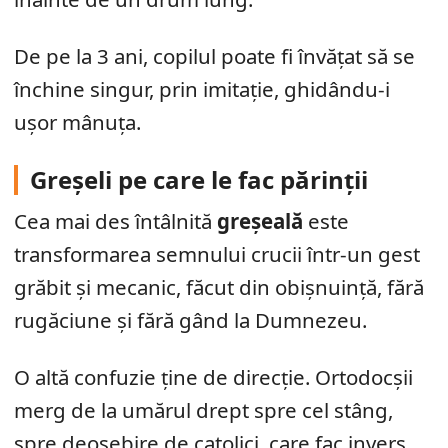
De pe la 3 ani, copilul poate fi învățat să se
închine singur, prin imitație, ghidându-i
ușor mânuța.
Greșeli pe care le fac părinții
Cea mai des întâlnită
greșeală
este
transformarea semnului crucii într-un gest
grăbit și mecanic, făcut din obișnuință, fără
rugăciune și fără gând la Dumnezeu.
O altă confuzie ține de direcție. Ortodocșii
merg de la umărul drept spre cel stâng,
spre deosebire de catolici, care fac invers.