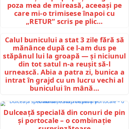
poza mea de mireasă, aceeași pe
care mi-o trimisese înapoi cu
„RETUR” scris pe plic…
Calul bunicului a stat 3 zile fără să
mănânce după ce l-am dus pe
stăpânul lui la groapă — și niciunul
din tot satul n-a reușit să-l
urnească. Abia a patra zi, bunica a
intrat în grajd cu un lucru vechi al
bunicului în mână…
Dulceață specială din conuri de pin
și portocale – o combinație
surprinzătoare