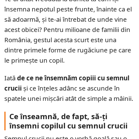
însemna nepotul peste frunte, înainte ca el
să adoarmă, și te-ai întrebat de unde vine
acest obicei? Pentru milioane de familii din
România, gestul acesta scurt este una
dintre primele forme de rugăciune pe care
le primește un copil.
Iată
de ce ne însemnăm copiii cu semnul
crucii
și ce înțeles adânc se ascunde în
spatele unei mișcări atât de simple a mâinii.
Ce înseamnă, de fapt, să-ți
însemni copilul cu semnul crucii
Semnul crucii nu este o vorbă goală sau o