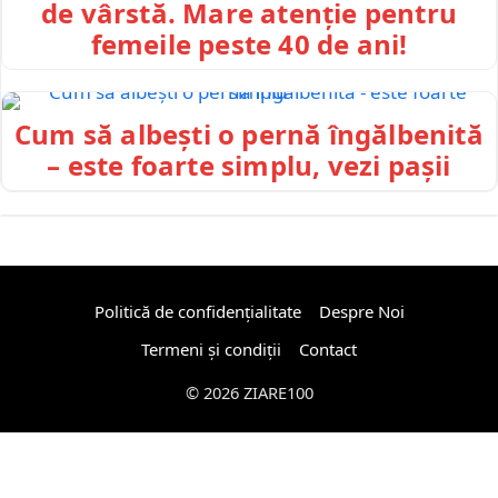
de vârstă. Mare atenție pentru
femeile peste 40 de ani!
Cum să albești o pernă îngălbenită
– este foarte simplu, vezi pașii
Politică de confidențialitate
Despre Noi
Termeni și condiții
Contact
© 2026 ZIARE100