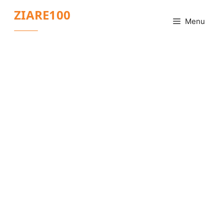
Sari
ZIARE100
la
Menu
conținut