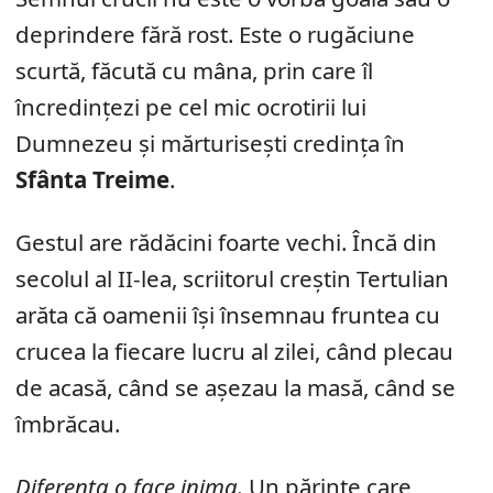
deprindere fără rost. Este o rugăciune
scurtă, făcută cu mâna, prin care îl
încredințezi pe cel mic ocrotirii lui
Dumnezeu și mărturisești credința în
Sfânta Treime
.
Gestul are rădăcini foarte vechi. Încă din
secolul al II-lea, scriitorul creștin Tertulian
arăta că oamenii își însemnau fruntea cu
crucea la fiecare lucru al zilei, când plecau
de acasă, când se așezau la masă, când se
îmbrăcau.
Diferența o face inima.
Un părinte care