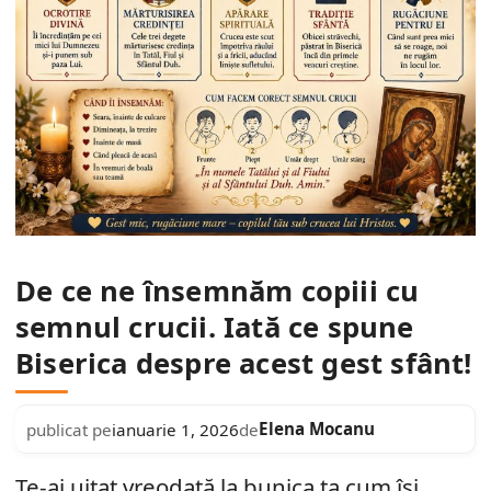
De ce ne însemnăm copiii cu
semnul crucii. Iată ce spune
Biserica despre acest gest sfânt!
Elena Mocanu
publicat pe
ianuarie 1, 2026
de
Te-ai uitat vreodată la bunica ta cum își