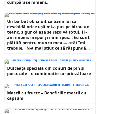
cumpărase nimeni…
Un bărbat obișnuit ca banii lui să
deschidă orice ușă mi-a pus pe birou un
teanc, sigur că așa se rezolvă totul. I l-
am împins înapoi și i-am spus: „Eu sunt
plătită pentru munca mea — atât îmi
trebuie.” N-a mai știut ce să răspundă…
Dulceață specială din conuri de pin și
portocale – o combinație surprinzătoare
Mască cu fructe – Beneficiile mastii cu
capsuni