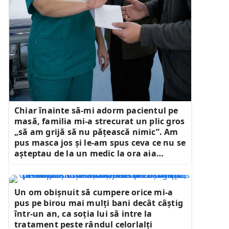
Chiar înainte să-mi adorm pacientul pe
masă, familia mi-a strecurat un plic gros
„să am grijă să nu pățească nimic”. Am
pus masca jos și le-am spus ceva ce nu se
așteptau de la un medic la ora aia…
Un om obișnuit să cumpere orice mi-a
pus pe birou mai mulți bani decât câștig
într-un an, ca soția lui să intre la
tratament peste rândul celorlalți