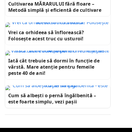
Cultivarea MĂRARULUI fără floare –
Metodă simplă și eficientă de cultivare
Vrei ca orhideea să înflorească?
Folosește acest truc cu usturoi!
Iată cât trebuie să dormi în funcție de
vârstă. Mare atenție pentru femeile
peste 40 de ani!
Cum să albești o pernă îngălbenită –
este foarte simplu, vezi pașii