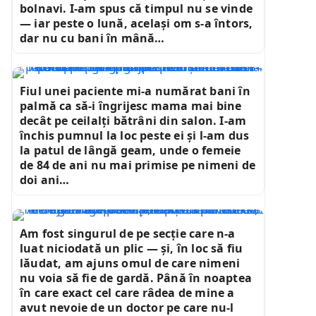
bolnavi. I-am spus că timpul nu se vinde
— iar peste o lună, același om s-a întors,
dar nu cu bani în mână…
Fiul unei paciente mi-a numărat bani în
palmă ca să-i îngrijesc mama mai bine
decât pe ceilalți bătrâni din salon. I-am
închis pumnul la loc peste ei și l-am dus
la patul de lângă geam, unde o femeie
de 84 de ani nu mai primise pe nimeni de
doi ani…
Am fost singurul de pe secție care n-a
luat niciodată un plic — și, în loc să fiu
lăudat, am ajuns omul de care nimeni
nu voia să fie de gardă. Până în noaptea
în care exact cel care râdea de mine a
avut nevoie de un doctor pe care nu-l