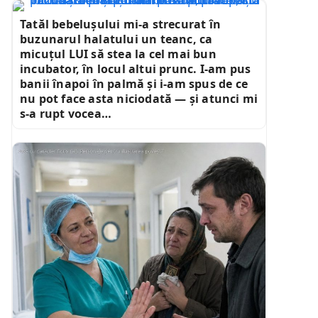
Tatăl bebelușului mi-a strecurat în
buzunarul halatului un teanc, ca
micuțul LUI să stea la cel mai bun
incubator, în locul altui prunc. I-am pus
banii înapoi în palmă și i-am spus de ce
nu pot face asta niciodată — și atunci mi
s-a rupt vocea…