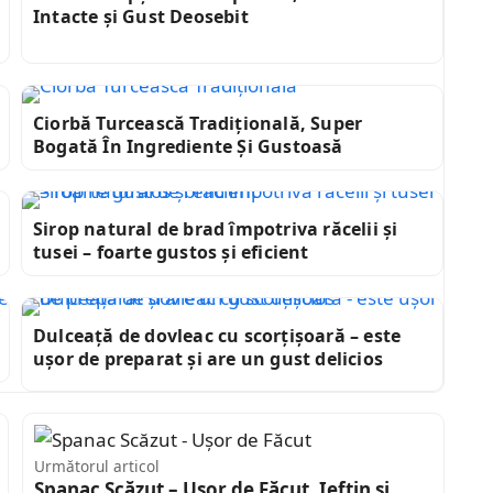
Intacte și Gust Deosebit
Ciorbă Turcească Tradițională, Super
Bogată În Ingrediente Și Gustoasă
Sirop natural de brad împotriva răcelii și
tusei – foarte gustos și eficient
Dulceață de dovleac cu scorțișoară – este
ușor de preparat și are un gust delicios
Următorul articol
Spanac Scăzut – Ușor de Făcut, Ieftin și