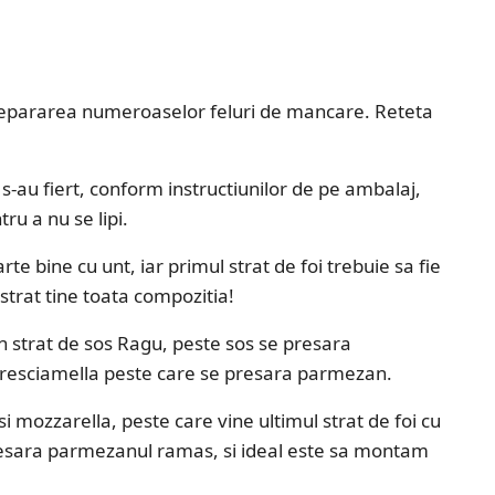
u prepararea numeroaselor feluri de mancare. Reteta
-au fiert, conform instructiunilor de pe ambalaj,
ru a nu se lipi.
te bine cu unt, iar primul strat de foi trebuie sa fie
strat tine toata compozitia!
un strat de sos Ragu, peste sos se presara
 bresciamella peste care se presara parmezan.
 si mozzarella, peste care vine ultimul strat de foi cu
esara parmezanul ramas, si ideal este sa montam