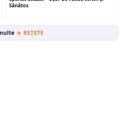
Sănătos
 multe
REȚETE