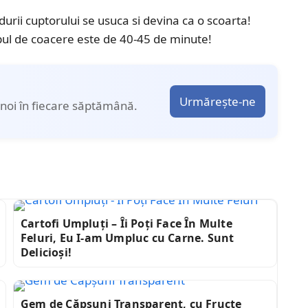
urii cuptorului se usuca si devina ca o scoarta!
mpul de coacere este de 40-45 de minute!
Urmărește-ne
noi în fiecare săptămână.
Cartofi Umpluți – Îi Poți Face În Multe
Feluri, Eu I-am Umpluc cu Carne. Sunt
Delicioși!
Gem de Căpșuni Transparent, cu Fructe