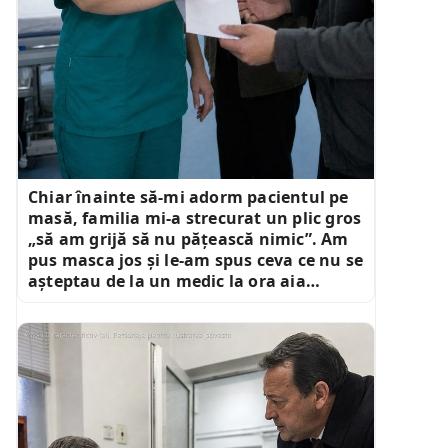
Chiar înainte să-mi adorm pacientul pe
masă, familia mi-a strecurat un plic gros
„să am grijă să nu pățească nimic”. Am
pus masca jos și le-am spus ceva ce nu se
așteptau de la un medic la ora aia…