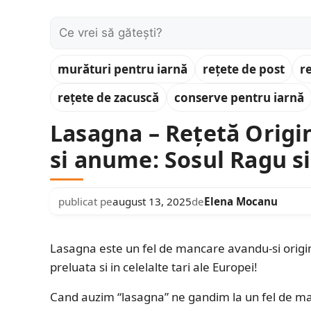
Caută:
murături pentru iarnă
rețete de post
r
rețete de zacuscă
conserve pentru iarnă
Lasagna – Rețetă Origin
si anume: Sosul Ragu s
publicat pe
august 13, 2025
de
Elena Mocanu
Lasagna este un fel de mancare avandu-si originea
preluata si in celelalte tari ale Europei!
Cand auzim “lasagna” ne gandim la un fel de man