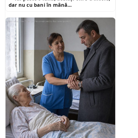
dar nu cu bani în mână…