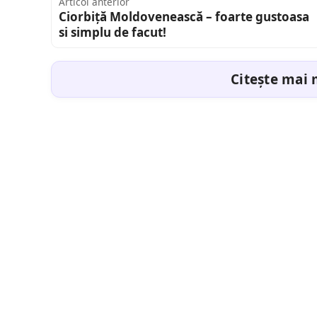
Articol anterior
Ciorbiță Moldovenească – foarte gustoasa
si simplu de facut!
Citește mai