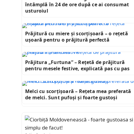
întâmplă în 24 de ore după ce ai consumat
usturoiul
Prăjitură cu miere și scorțișoară – o rețetă
ușoară pentru o prăjitură perfectă
Prăjitura „Furtuna” – Rețetă de prăjitură
pentru mesele festive, explicată pas cu pas
Melci cu scorțișoară – Rețeta mea preferată
de melci. Sunt pufoși și foarte gustoși