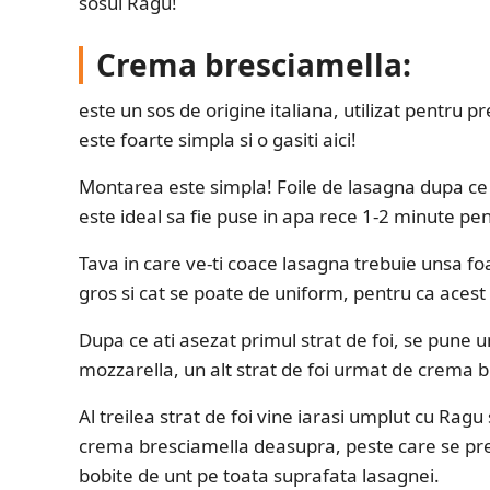
sosul Ragu!
Crema bresciamella:
este un sos de origine italiana, utilizat pentr
este foarte simpla si o gasiti aici!
Montarea este simpla! Foile de lasagna dupa ce s
este ideal sa fie puse in apa rece 1-2 minute pent
Tava in care ve-ti coace lasagna trebuie unsa foar
gros si cat se poate de uniform, pentru ca acest 
Dupa ce ati asezat primul strat de foi, se pune 
mozzarella, un alt strat de foi urmat de crema
Al treilea strat de foi vine iarasi umplut cu Ragu
crema bresciamella deasupra, peste care se pr
bobite de unt pe toata suprafata lasagnei.