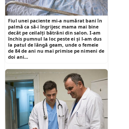
Fiul unei paciente mi-a numărat bani în
palmă ca să-i îngrijesc mama mai bine
decât pe ceilalți bătrâni din salon. I-am
închis pumnul la loc peste ei și l-am dus
la patul de lângă geam, unde o femeie
de 84 de ani nu mai primise pe nimeni de
doi ani…