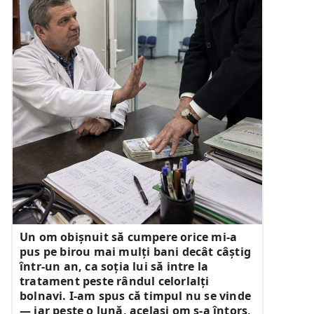
Un om obișnuit să cumpere orice mi-a
pus pe birou mai mulți bani decât câștig
într-un an, ca soția lui să intre la
tratament peste rândul celorlalți
bolnavi. I-am spus că timpul nu se vinde
— iar peste o lună, același om s-a întors,