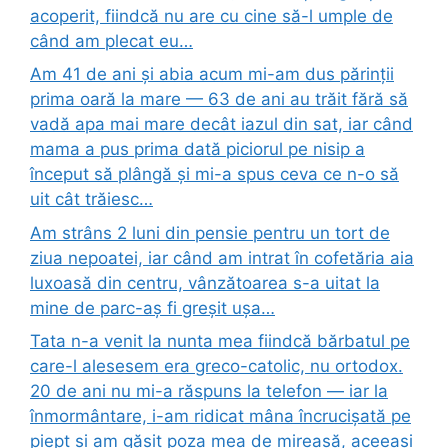
acoperit, fiindcă nu are cu cine să-l umple de
când am plecat eu…
Am 41 de ani și abia acum mi-am dus părinții
prima oară la mare — 63 de ani au trăit fără să
vadă apa mai mare decât iazul din sat, iar când
mama a pus prima dată piciorul pe nisip a
început să plângă și mi-a spus ceva ce n-o să
uit cât trăiesc…
Am strâns 2 luni din pensie pentru un tort de
ziua nepoatei, iar când am intrat în cofetăria aia
luxoasă din centru, vânzătoarea s-a uitat la
mine de parc-aș fi greșit ușa…
Tata n-a venit la nunta mea fiindcă bărbatul pe
care-l alesesem era greco-catolic, nu ortodox.
20 de ani nu mi-a răspuns la telefon — iar la
înmormântare, i-am ridicat mâna încrucișată pe
piept și am găsit poza mea de mireasă, aceeași