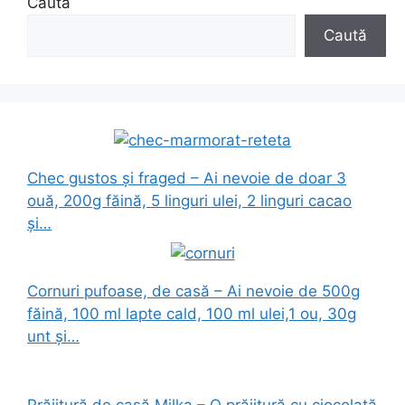
Caută
Caută
Chec gustos și fraged – Ai nevoie de doar 3
ouă, 200g făină, 5 linguri ulei, 2 linguri cacao
și…
Cornuri pufoase, de casă – Ai nevoie de 500g
făină, 100 ml lapte cald, 100 ml ulei,1 ou, 30g
unt și…
Prăjitură de casă Milka – O prăjitură cu ciocolată