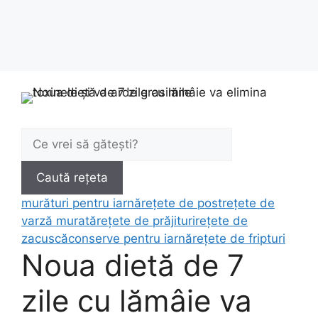
Caută:
Caută rețeta
murături pentru iarnă
rețete de post
rețete de
varză murată
rețete de prăjituri
rețete de
zacuscă
conserve pentru iarnă
rețete de fripturi
Noua dietă de 7
zile cu lămâie va