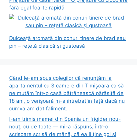
fără egal foarte rapidă
Dulceață aromată din conuri tinere de brad sau
pin – rețetă clasică și gustoasă
Când le-am spus colegilor că renunțăm la
apartamentul cu 3 camere din Timișoara ca să
ne mutăm într-o casă bătrânească părăsită de
18 ani, o verișoară m-a întrebat în față dacă nu
cumva am dat faliment…
I-am trimis mamei din Spania un frigider nou-
nouț, cu de toate — mi-a răspuns, într-o
scrisoare scrisă de mână, că ea îl ține gol și