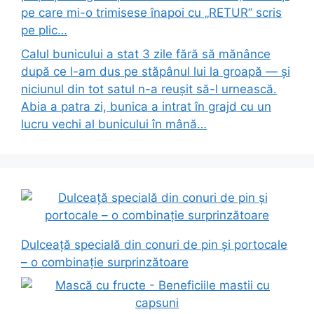
pe care mi-o trimisese înapoi cu „RETUR” scris
pe plic…
Calul bunicului a stat 3 zile fără să mănânce
după ce l-am dus pe stăpânul lui la groapă — și
niciunul din tot satul n-a reușit să-l urnească.
Abia a patra zi, bunica a intrat în grajd cu un
lucru vechi al bunicului în mână…
Dulceață specială din conuri de pin și portocale
– o combinație surprinzătoare