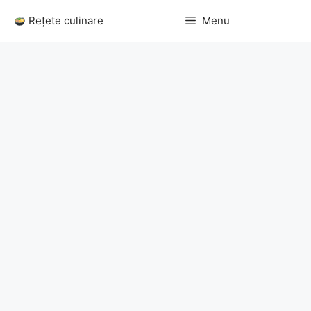
Sari
Rețete culinare
Menu
la
conținut