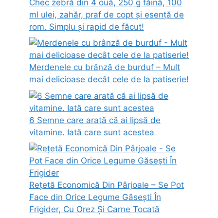
Chec zebră din 4 ouă, 250 g făină, 100
ml ulei, zahăr, praf de copt și esență de
rom. Simplu și rapid de făcut!
Merdenele cu brânză de burduf – Mult
mai delicioase decât cele de la patiserie!
6 Semne care arată că ai lipsă de
vitamine. Iată care sunt acestea
Rețetă Economică Din Pârjoale – Se Pot
Face din Orice Legume Găsești În
Frigider, Cu Orez Și Carne Tocată