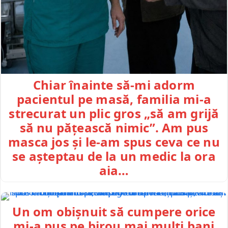
Chiar înainte să-mi adorm
pacientul pe masă, familia mi-a
strecurat un plic gros „să am grijă
să nu pățească nimic”. Am pus
masca jos și le-am spus ceva ce nu
se așteptau de la un medic la ora
aia…
Un om obișnuit să cumpere orice
mi-a pus pe birou mai mulți bani