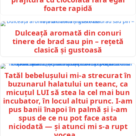
foarte rapidă
Dulceață aromată din conuri
tinere de brad sau pin – rețetă
clasică și gustoasă
Tatăl bebelușului mi-a strecurat în
buzunarul halatului un teanc, ca
micuțul LUI să stea la cel mai bun
incubator, în locul altui prunc. I-am
pus banii înapoi în palmă și i-am
spus de ce nu pot face asta
niciodată — și atunci mi s-a rupt
vocea…