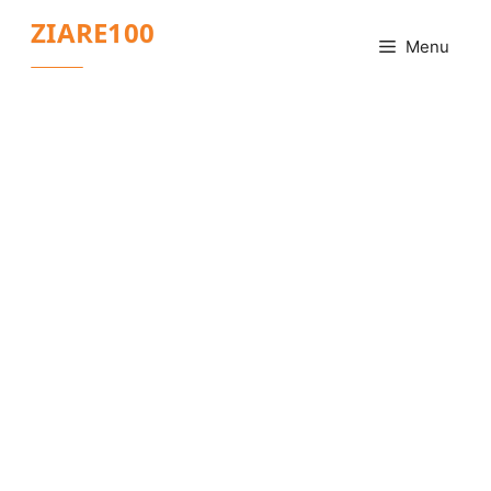
Sari
ZIARE100
la
Menu
conținut