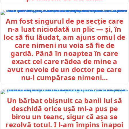
Am fost singurul de pe secție care
n-a luat niciodată un plic — și, în
loc să fiu lăudat, am ajuns omul de
care nimeni nu voia să fie de
gardă. Până în noaptea în care
exact cel care râdea de mine a
avut nevoie de un doctor pe care
nu-l cumpărase nimeni…
Un bărbat obișnuit ca banii lui să
deschidă orice ușă mi-a pus pe
birou un teanc, sigur că așa se
rezolvă totul. I l-am împins înapoi