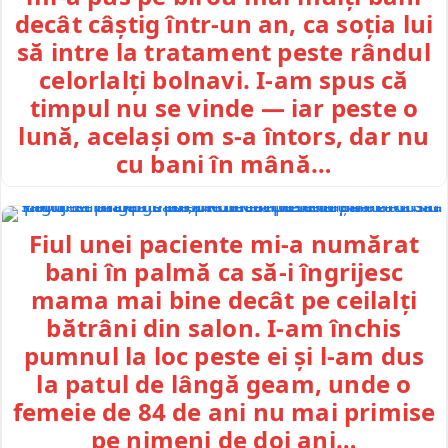
decât câștig într-un an, ca soția lui
să intre la tratament peste rândul
celorlalți bolnavi. I-am spus că
timpul nu se vinde — iar peste o
lună, același om s-a întors, dar nu
cu bani în mână…
Fiul unei paciente mi-a numărat
bani în palmă ca să-i îngrijesc
mama mai bine decât pe ceilalți
bătrâni din salon. I-am închis
pumnul la loc peste ei și l-am dus
la patul de lângă geam, unde o
femeie de 84 de ani nu mai primise
pe nimeni de doi ani…