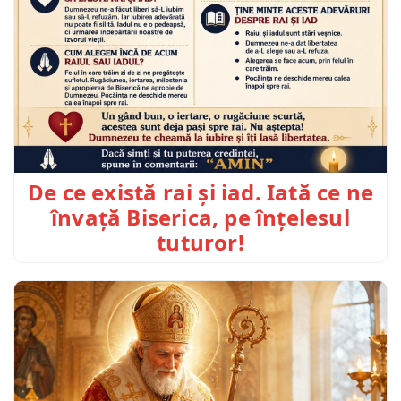
De ce există rai și iad. Iată ce ne
învață Biserica, pe înțelesul
tuturor!