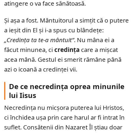
atingere o va face sănătoasă.
Și așa a fost. Mântuitorul a simțit că o putere
a ieșit din El și i-a spus cu blândețe:
„Credința ta te-a mântuit”
. Nu mâna ei a
făcut minunea, ci
credința
care a mișcat
acea mână. Gestul ei smerit rămâne până
azi o icoană a credinței vii.
De ce necredința oprea minunile
lui Iisus
Necredința nu micșora puterea lui Hristos,
ci închidea ușa prin care harul ar fi intrat în
suflet. Consătenii din Nazaret Îl știau doar