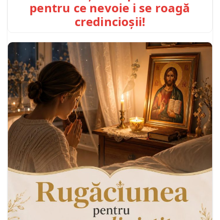
pentru ce nevoie i se roagă
credincioșii!