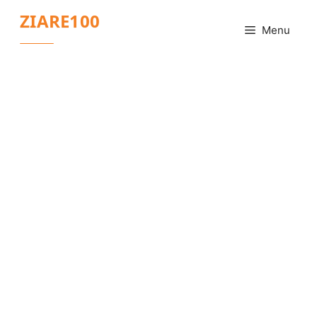
Sari
ZIARE100
la
Menu
conținut