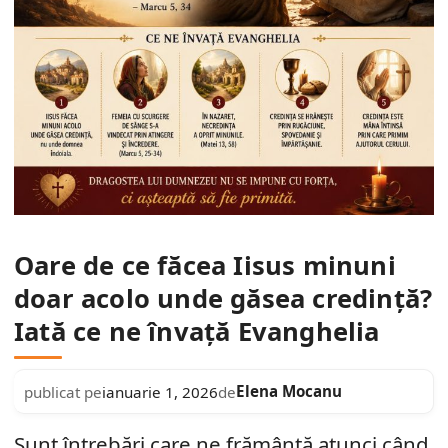
Oare de ce făcea Iisus minuni
doar acolo unde găsea credință?
Iată ce ne învață Evanghelia
Elena Mocanu
publicat pe
ianuarie 1, 2026
de
Sunt întrebări care ne frământă atunci când