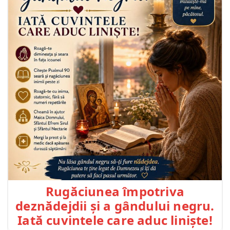
Rugăciunea împotriva
deznădejdii și a gândului negru.
Iată cuvintele care aduc liniște!