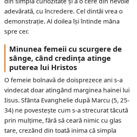
din simplă curiozitate și a o cere din nevoie
adevărată, cu încredere. Cel dintâi vrea o
demonstrație. Al doilea își întinde mâna
spre cer.
Minunea femeii cu scurgere de
sânge, când credința atinge
puterea lui Hristos
O femeie bolnavă de doisprezece ani s-a
vindecat doar atingând marginea hainei lui
Iisus. Sfânta Evanghelie după Marcu (5, 25-
34) ne povestește cum s-a strecurat tăcută
prin mulțime, fără să ceară nimic cu glas
tare, crezând din toată inima că simpla