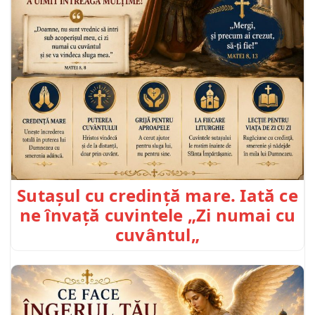
Sutașul cu credință mare. Iată ce
ne învață cuvintele „Zi numai cu
cuvântul„