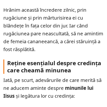
Hrănim această încredere zilnic, prin
rugăciune și prin mărturisirea ei cu
blândețe în fața celor din jur. Iar când
rugăciunea pare neascultată, să ne amintim
de femeia cananeeancă, a cărei stăruință a
fost răsplătită.
Reține esențialul despre credința
care cheamă minunea
Iată, pe scurt, adevărurile de care merită să
ne aducem aminte despre
minunile lui
Iisus
și legătura lor cu credința: