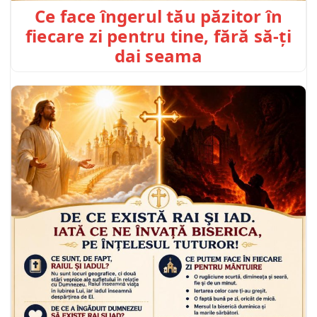
Ce face îngerul tău păzitor în
fiecare zi pentru tine, fără să-ți
dai seama