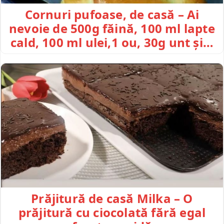
Cornuri pufoase, de casă – Ai
nevoie de 500g făină, 100 ml lapte
cald, 100 ml ulei,1 ou, 30g unt și…
Prăjitură de casă Milka – O
prăjitură cu ciocolată fără egal