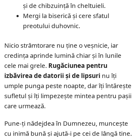
și de chibzuință în cheltuieli.
Mergi la biserică și cere sfatul
preotului duhovnic.
Nicio strâmtorare nu ține o veșnicie, iar
credința aprinde lumină chiar și în lunile
cele mai grele.
Rugăciunea pentru
izbăvirea de datorii și de lipsuri
nu îți
umple punga peste noapte, dar îți întărește
sufletul și îți limpezește mintea pentru pașii
care urmează.
Pune-ți nădejdea în Dumnezeu, muncește
cu inimă bună și ajută-i pe cei de lângă tine.