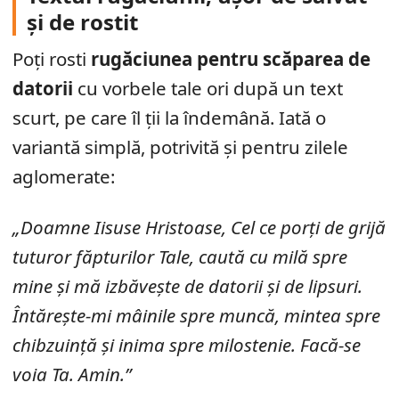
și de rostit
Poți rosti
rugăciunea pentru scăparea de
datorii
cu vorbele tale ori după un text
scurt, pe care îl ții la îndemână. Iată o
variantă simplă, potrivită și pentru zilele
aglomerate:
„Doamne Iisuse Hristoase, Cel ce porți de grijă
tuturor făpturilor Tale, caută cu milă spre
mine și mă izbăvește de datorii și de lipsuri.
Întărește-mi mâinile spre muncă, mintea spre
chibzuință și inima spre milostenie. Facă-se
voia Ta. Amin.”