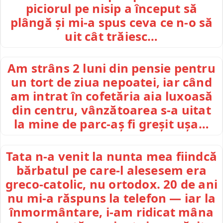
piciorul pe nisip a început să
plângă și mi-a spus ceva ce n-o să
uit cât trăiesc…
Am strâns 2 luni din pensie pentru
un tort de ziua nepoatei, iar când
am intrat în cofetăria aia luxoasă
din centru, vânzătoarea s-a uitat
la mine de parc-aș fi greșit ușa…
Tata n-a venit la nunta mea fiindcă
bărbatul pe care-l alesesem era
greco-catolic, nu ortodox. 20 de ani
nu mi-a răspuns la telefon — iar la
înmormântare, i-am ridicat mâna