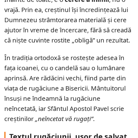
vrajă. Prin ea, creștinul își încredințează lui
Dumnezeu strâmtorarea materială și cere
ajutor în vreme de încercare, fără să creadă
că niște cuvinte rostite „obligă” un rezultat.
În tradiția ortodoxă se rostește adesea în
fața icoanei, cu o candelă sau o lumânare
aprinsă. Are rădăcini vechi, fiind parte din
viața de rugăciune a Bisericii. Mântuitorul
însuși ne îndeamnă la rugăciune
neîncetată, iar Sfântul Apostol Pavel scrie
creștinilor
„neîncetat vă rugați”
.
Textul rugăciunii, ușor de salvat