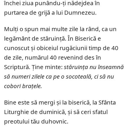
închei ziua punându-ți nădejdea în
purtarea de grijă a lui Dumnezeu.
Mulți o spun mai multe zile la rând, ca un
legământ de stăruință. În Biserică e
cunoscut și obiceiul rugăciunii timp de 40
de zile, numărul 40 revenind des în
Scriptură. Ține minte:
stăruința nu înseamnă
să numeri zilele ca pe o socoteală, ci să nu
cobori brațele.
Bine este să mergi și la biserică, la Sfânta
Liturghie de duminică, și să ceri sfatul
preotului tău duhovnic.