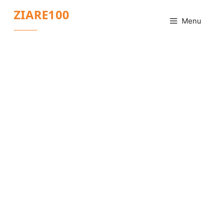
Sari
ZIARE100
la
Menu
conținut