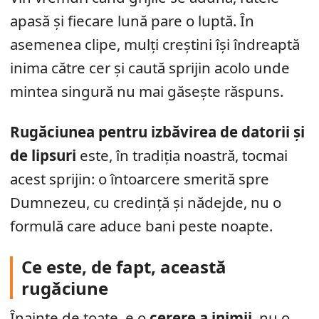
apasă și fiecare lună pare o luptă. În
asemenea clipe, mulți creștini își îndreaptă
inima către cer și caută sprijin acolo unde
mintea singură nu mai găsește răspuns.
Rugăciunea pentru izbăvirea de datorii și
de lipsuri
este, în tradiția noastră, tocmai
acest sprijin: o întoarcere smerită spre
Dumnezeu, cu credință și nădejde, nu o
formulă care aduce bani peste noapte.
Ce este, de fapt, această
rugăciune
Înainte de toate, e o
cerere a inimii
, nu o