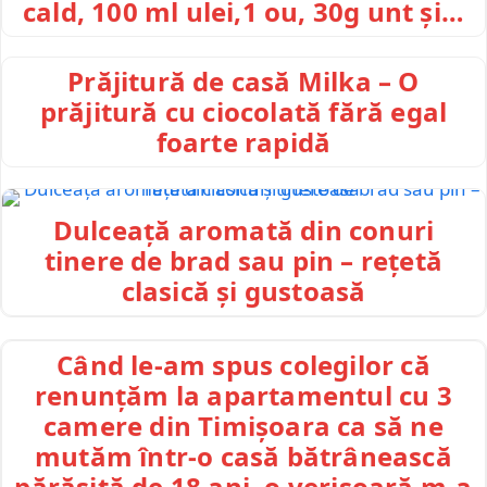
cald, 100 ml ulei,1 ou, 30g unt și…
Prăjitură de casă Milka – O
prăjitură cu ciocolată fără egal
foarte rapidă
Dulceață aromată din conuri
tinere de brad sau pin – rețetă
clasică și gustoasă
Când le-am spus colegilor că
renunțăm la apartamentul cu 3
camere din Timișoara ca să ne
mutăm într-o casă bătrânească
părăsită de 18 ani, o verișoară m-a