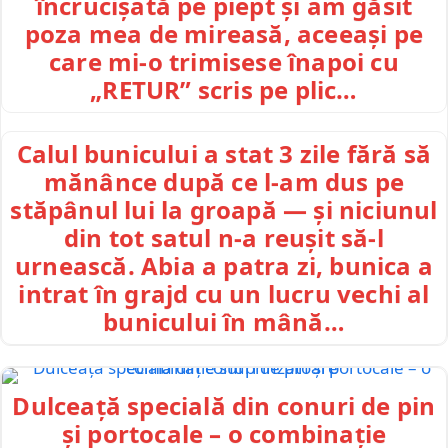
încrucișată pe piept și am găsit
poza mea de mireasă, aceeași pe
care mi-o trimisese înapoi cu
„RETUR” scris pe plic…
Calul bunicului a stat 3 zile fără să
mănânce după ce l-am dus pe
stăpânul lui la groapă — și niciunul
din tot satul n-a reușit să-l
urnească. Abia a patra zi, bunica a
intrat în grajd cu un lucru vechi al
bunicului în mână…
Dulceață specială din conuri de pin
și portocale – o combinație