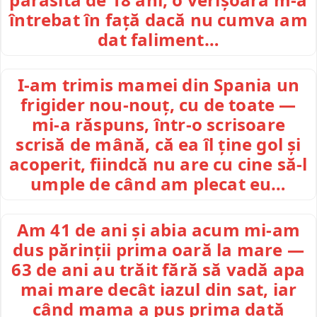
întrebat în față dacă nu cumva am
dat faliment…
I-am trimis mamei din Spania un
frigider nou-nouț, cu de toate —
mi-a răspuns, într-o scrisoare
scrisă de mână, că ea îl ține gol și
acoperit, fiindcă nu are cu cine să-l
umple de când am plecat eu…
Am 41 de ani și abia acum mi-am
dus părinții prima oară la mare —
63 de ani au trăit fără să vadă apa
mai mare decât iazul din sat, iar
când mama a pus prima dată