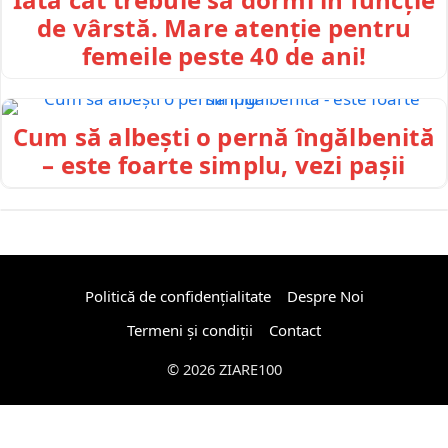
de vârstă. Mare atenție pentru
femeile peste 40 de ani!
Cum să albești o pernă îngălbenită
– este foarte simplu, vezi pașii
Politică de confidențialitate
Despre Noi
Termeni și condiții
Contact
© 2026 ZIARE100