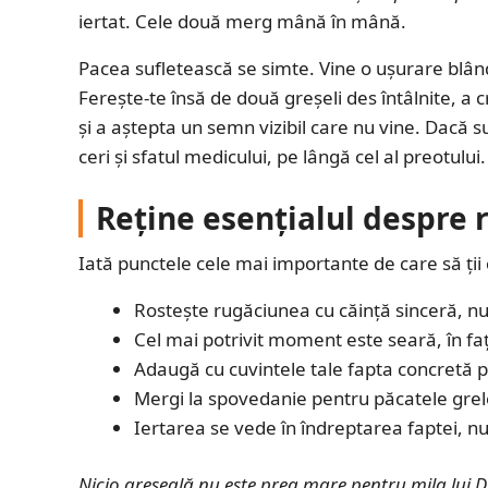
iertat. Cele două merg mână în mână.
Pacea sufletească se simte. Vine o ușurare blândă
Ferește-te însă de două greșeli des întâlnite, a
și a aștepta un semn vizibil care nu vine. Dacă 
ceri și sfatul medicului, pe lângă cel al preotului.
Reține esențialul despre 
Iată punctele cele mai importante de care să ții 
Rostește rugăciunea cu căință sinceră, nu
Cel mai potrivit moment este seară, în fa
Adaugă cu cuvintele tale fapta concretă pe
Mergi la spovedanie pentru păcatele grel
Iertarea se vede în îndreptarea faptei, nu
Nicio greșeală nu este prea mare pentru mila lui