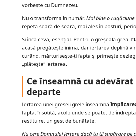
vorbește cu Dumnezeu.
Nu o transforma în număr.
Mai bine o rugăciune 
repeta seară de seară, mai ales în posturi, perio
Și încă ceva, esențial. Pentru o greșeală grea,
r
acasă pregătește inima, dar iertarea deplină vi
curând, mărturisește-ți fapta și primește dezle
„plătește” iertarea.
Ce înseamnă cu adevărat i
departe
Iertarea unei greșeli grele înseamnă
împăcare
fapta, însoțită, acolo unde se poate, de îndrepta
restituire, un gest de bunătate.
Nu cere Domnului iertare dacă tu ții supărare pe c