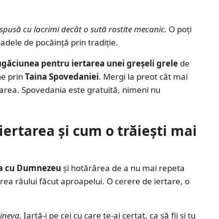
spusă cu lacrimi decât o sută rostite mecanic.
O poți
adele de pocăință prin tradiție.
ugăciunea pentru iertarea unei greșeli grele
de
ne prin
Taina Spovedaniei
. Mergi la preot cât mai
garea. Spovedania este gratuită, nimeni nu
ertarea și cum o trăiești mai
a cu Dumnezeu
și hotărârea de a nu mai repeta
rea răului făcut aproapelui. O cerere de iertare, o
ineva.
Iartă-i pe cei cu care te-ai certat, ca să fii și tu