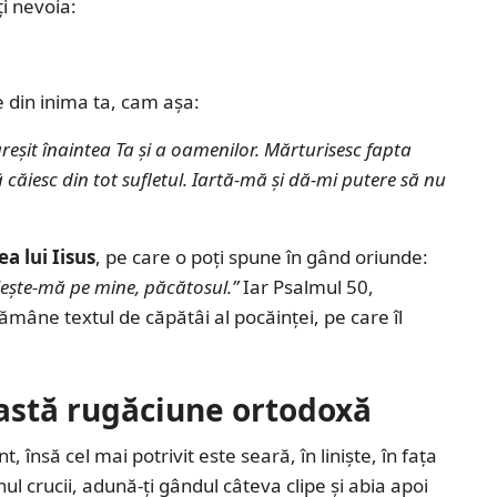
i nevoia:
e din inima ta, cam așa:
eșit înaintea Ta și a oamenilor. Mărturisesc fapta
ă căiesc din tot sufletul. Iartă-mă și dă-mi putere să nu
a lui Iisus
, pe care o poți spune în gând oriunde:
iește-mă pe mine, păcătosul.”
Iar Psalmul 50,
rămâne textul de căpătâi al pocăinței, pe care îl
astă rugăciune ortodoxă
însă cel mai potrivit este seară, în liniște, în fața
nul crucii, adună-ți gândul câteva clipe și abia apoi