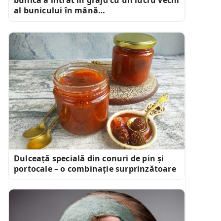
al bunicului în mână…
Dulceață specială din conuri de pin și
portocale – o combinație surprinzătoare