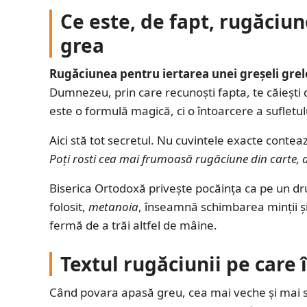
Ce este, de fapt, rugăciun
grea
Rugăciunea pentru iertarea unei greșeli grel
Dumnezeu, prin care recunoști fapta, te căiești d
este o formulă magică, ci o întoarcere a sufletul
Aici stă tot secretul. Nu cuvintele exacte contea
Poți rosti cea mai frumoasă rugăciune din carte, d
Biserica Ortodoxă privește pocăința ca pe un dr
folosit,
metanoia
, înseamnă schimbarea minții și
fermă de a trăi altfel de mâine.
Textul rugăciunii pe care î
Când povara apasă greu, cea mai veche și mai 