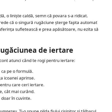
, o liniște caldă, semn că povara s-a ridicat.
 crede că o singură rugăciune șterge fapta automat
suferința sufletească e prea apăsătoare, nu ezita să
rugăciunea de iertare
cont atunci când te rogi pentru iertare:
 ca pe o formulă.
ța icoanei aprinse.
ntru care ceri iertare.
e, cât mai curând.
 doar în cuvinte.
 Dumnezeu.
Ți-o spune pilda fiului risipitor și tâlharul