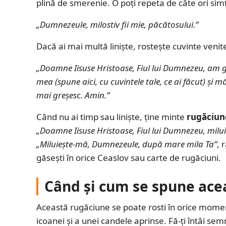
plină de smerenie. O poți repeta de câte ori simț
„Dumnezeule, milostiv fii mie, păcătosului.”
Dacă ai mai multă liniște, rostește cuvinte venit
„Doamne Iisuse Hristoase, Fiul lui Dumnezeu, am gr
mea (spune aici, cu cuvintele tale, ce ai făcut) și m
mai greșesc. Amin.”
Când nu ai timp sau liniște, ține minte
rugăciune
„Doamne Iisuse Hristoase, Fiul lui Dumnezeu, milu
„Miluiește-mă, Dumnezeule, după mare mila Ta”
, 
găsești în orice Ceaslov sau carte de rugăciuni.
Când și cum se spune ace
Această rugăciune se poate rosti în orice moment, 
icoanei și a unei candele aprinse. Fă-ți întâi sem