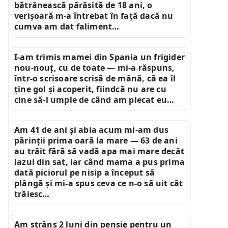
bătrânească părăsită de 18 ani, o
verișoară m-a întrebat în față dacă nu
cumva am dat faliment…
I-am trimis mamei din Spania un frigider
nou-nouț, cu de toate — mi-a răspuns,
într-o scrisoare scrisă de mână, că ea îl
ține gol și acoperit, fiindcă nu are cu
cine să-l umple de când am plecat eu…
Am 41 de ani și abia acum mi-am dus
părinții prima oară la mare — 63 de ani
au trăit fără să vadă apa mai mare decât
iazul din sat, iar când mama a pus prima
dată piciorul pe nisip a început să
plângă și mi-a spus ceva ce n-o să uit cât
trăiesc…
Am strâns 2 luni din pensie pentru un