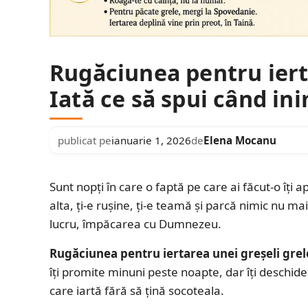
Rugăciunea pentru ierta
Iată ce să spui când in
publicat pe
ianuarie 1, 2026
de
Elena Mocanu
Sunt nopți în care o faptă pe care ai făcut-o îți a
alta, ți-e rușine, ți-e teamă și parcă nimic nu mai
lucru, împăcarea cu Dumnezeu.
Rugăciunea pentru iertarea unei greșeli grel
îți promite minuni peste noapte, dar îți deschide 
care iartă fără să țină socoteala.