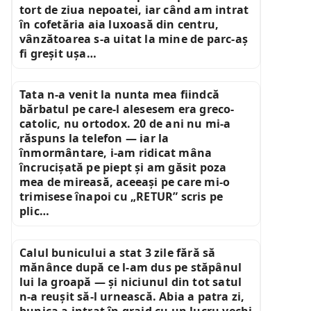
tort de ziua nepoatei, iar când am intrat
în cofetăria aia luxoasă din centru,
vânzătoarea s-a uitat la mine de parc-aș
fi greșit ușa…
Tata n-a venit la nunta mea fiindcă
bărbatul pe care-l alesesem era greco-
catolic, nu ortodox. 20 de ani nu mi-a
răspuns la telefon — iar la
înmormântare, i-am ridicat mâna
încrucișată pe piept și am găsit poza
mea de mireasă, aceeași pe care mi-o
trimisese înapoi cu „RETUR” scris pe
plic…
Calul bunicului a stat 3 zile fără să
mănânce după ce l-am dus pe stăpânul
lui la groapă — și niciunul din tot satul
n-a reușit să-l urnească. Abia a patra zi,
bunica a intrat în grajd cu un lucru vechi