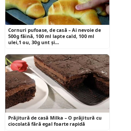
Cornuri pufoase, de casă – Ai nevoie de
500g făină, 100 ml lapte cald, 100 ml
ulei,1 ou, 30g unt și…
Prăjitură de casă Milka – O prăjitură cu
ciocolată fără egal foarte rapidă