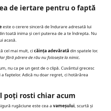
ea de iertare pentru o faptă
e
este o cerere sinceră de îndurare adresată lui
in toată inima și ceri puterea de a te îndrepta. Nu
ui acasă.
ză cel mai mult, ci
căința adevărată
din spatele lor.
ar fără părere de rău nu folosește la nimic.
um, nu ca pe un gest de o clipă. Cuvântul grecesc
 a faptelor. Adică nu doar regret, ci hotărârea
l poți rosti chiar acum
sigură rugăciune este cea a
vameșului
, scurtă și