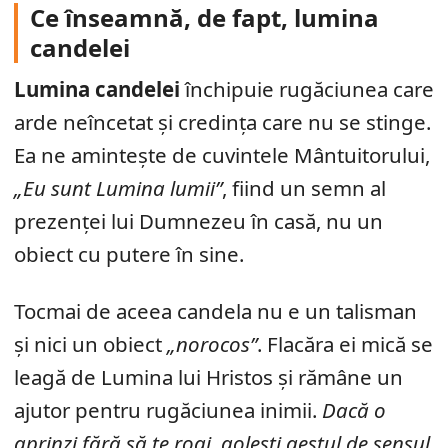
Ce înseamnă, de fapt, lumina
candelei
Lumina candelei
închipuie rugăciunea care
arde neîncetat și credința care nu se stinge.
Ea ne amintește de cuvintele Mântuitorului,
„Eu sunt Lumina lumii”
, fiind un semn al
prezenței lui Dumnezeu în casă, nu un
obiect cu putere în sine.
Tocmai de aceea candela nu e un talisman
și nici un obiect
„norocos”
. Flacăra ei mică se
leagă de Lumina lui Hristos și rămâne un
ajutor pentru rugăciunea inimii.
Dacă o
aprinzi fără să te rogi, golești gestul de sensul