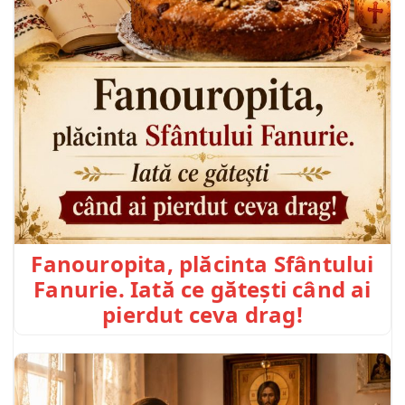
Fanouropita, plăcinta Sfântului
Fanurie. Iată ce gătești când ai
pierdut ceva drag!