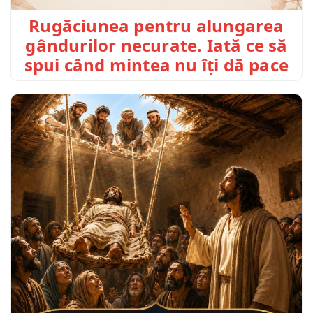
Rugăciunea pentru alungarea
gândurilor necurate. Iată ce să
spui când mintea nu îți dă pace