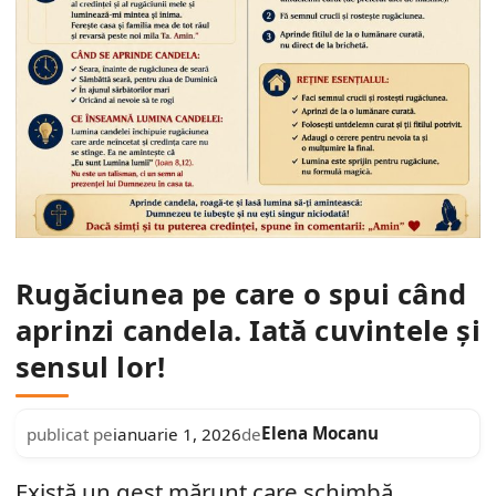
Rugăciunea pe care o spui când
aprinzi candela. Iată cuvintele și
sensul lor!
Elena Mocanu
publicat pe
ianuarie 1, 2026
de
Există un gest mărunt care schimbă