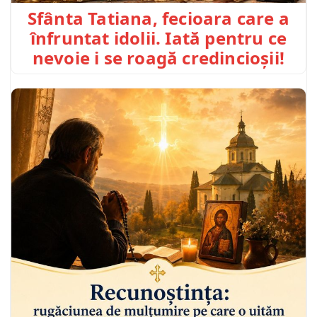
Sfânta Tatiana, fecioara care a
înfruntat idolii. Iată pentru ce
nevoie i se roagă credincioșii!