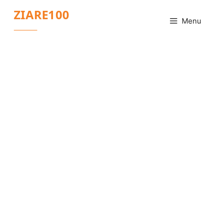
Sari
ZIARE100
la
Menu
conținut