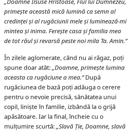
„Doamne Iisuse Hristoase, Fiul lui Dumnezeu,
primește această mică lumină ca semn al
credinței și al rugăciunii mele și luminează-mi
mintea și inima. Ferește casa și familia mea
de tot răul și revarsă peste noi mila Ta. Amin.”
În zilele aglomerate, când nu ai răgaz, poți
spune doar atât:
„Doamne, primește lumina
aceasta ca rugăciune a mea.”
După
rugăciunea de bază poți adăuga o cerere
pentru o nevoie precisă, sănătatea unui
copil, liniște în familie, izbândă la o grijă
apăsătoare. Iar la final, încheie cu o
mulțumire scurtă:
„Slavă Ție, Doamne, slavă