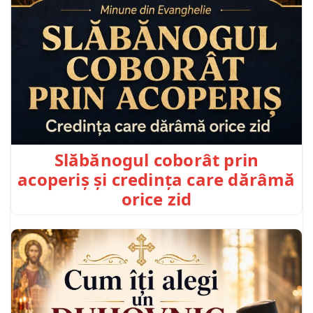
Slăbănogul coborât prin
acoperiș și credința care dărâmă
orice zid