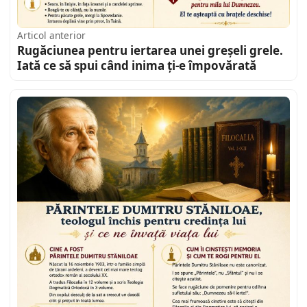
Articol anterior
Rugăciunea pentru iertarea unei greșeli grele.
Iată ce să spui când inima ți-e împovărată