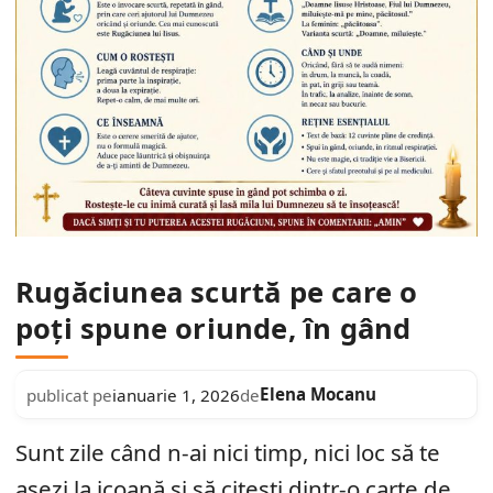
Rugăciunea scurtă pe care o
poți spune oriunde, în gând
Elena Mocanu
publicat pe
ianuarie 1, 2026
de
Sunt zile când n-ai nici timp, nici loc să te
așezi la icoană și să citești dintr-o carte de