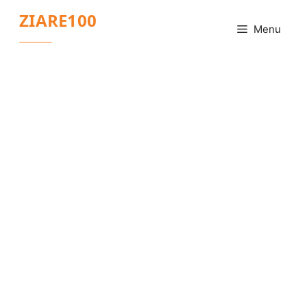
Sari
ZIARE100
la
Menu
conținut