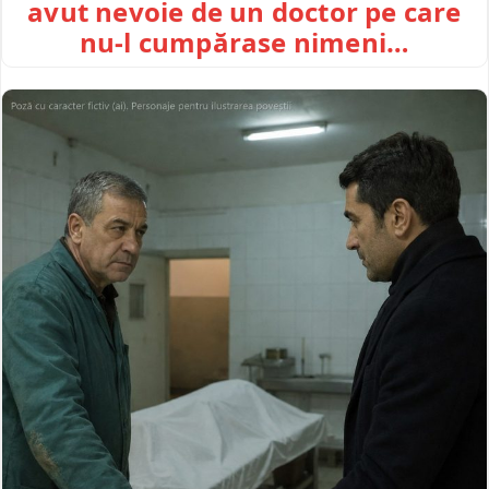
avut nevoie de un doctor pe care
nu-l cumpărase nimeni…