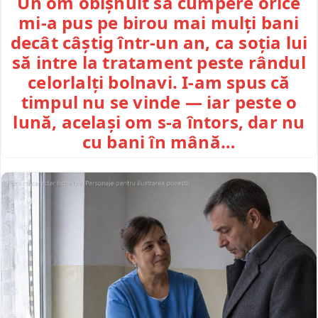
Un om obișnuit să cumpere orice
mi-a pus pe birou mai mulți bani
decât câștig într-un an, ca soția lui
să intre la tratament peste rândul
celorlalți bolnavi. I-am spus că
timpul nu se vinde — iar peste o
lună, același om s-a întors, dar nu
cu bani în mână…