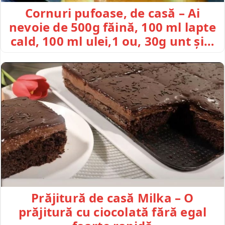
Cornuri pufoase, de casă – Ai
nevoie de 500g făină, 100 ml lapte
cald, 100 ml ulei,1 ou, 30g unt și…
Prăjitură de casă Milka – O
prăjitură cu ciocolată fără egal