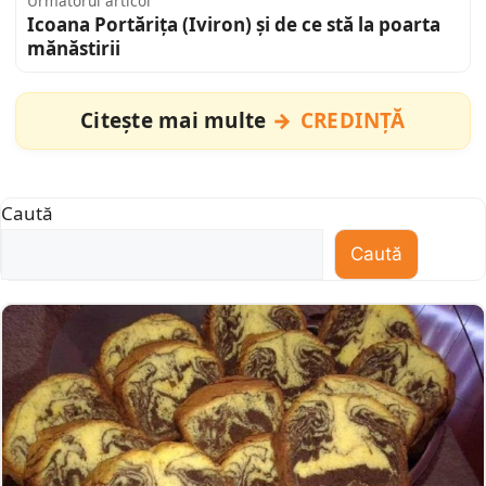
Următorul articol
Icoana Portărița (Iviron) și de ce stă la poarta
mănăstirii
Citește mai multe
CREDINȚĂ
Caută
Caută