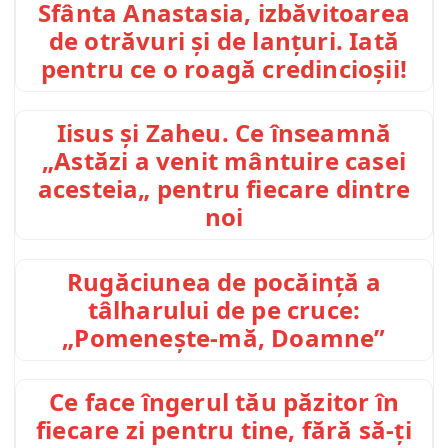
Sfânta Anastasia, izbăvitoarea
de otrăvuri și de lanțuri. Iată
pentru ce o roagă credincioșii!
Iisus și Zaheu. Ce înseamnă
„Astăzi a venit mântuire casei
acesteia„ pentru fiecare dintre
noi
Rugăciunea de pocăință a
tâlharului de pe cruce:
„Pomenește-mă, Doamne”
Ce face îngerul tău păzitor în
fiecare zi pentru tine, fără să-ți