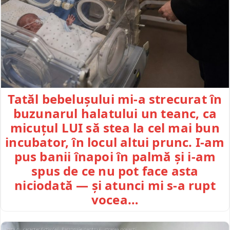
Tatăl bebelușului mi-a strecurat în
buzunarul halatului un teanc, ca
micuțul LUI să stea la cel mai bun
incubator, în locul altui prunc. I-am
pus banii înapoi în palmă și i-am
spus de ce nu pot face asta
niciodată — și atunci mi s-a rupt
vocea…