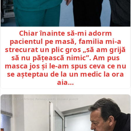
Chiar înainte să-mi adorm
pacientul pe masă, familia mi-a
strecurat un plic gros „să am grijă
să nu pățească nimic”. Am pus
masca jos și le-am spus ceva ce nu
se așteptau de la un medic la ora
aia…