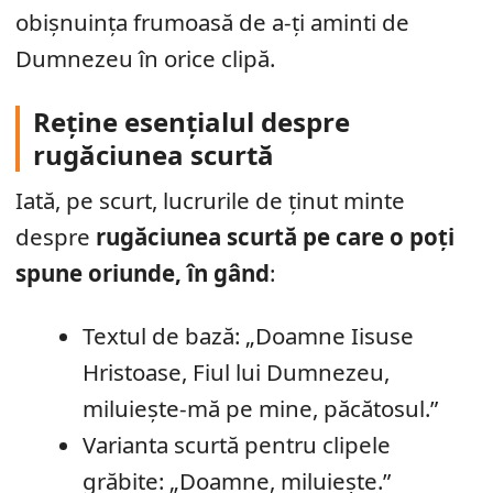
obișnuința frumoasă de a-ți aminti de
Dumnezeu în orice clipă.
Reține esențialul despre
rugăciunea scurtă
Iată, pe scurt, lucrurile de ținut minte
despre
rugăciunea scurtă pe care o poți
spune oriunde, în gând
:
Textul de bază: „Doamne Iisuse
Hristoase, Fiul lui Dumnezeu,
miluiește-mă pe mine, păcătosul.”
Varianta scurtă pentru clipele
grăbite: „Doamne, miluiește.”