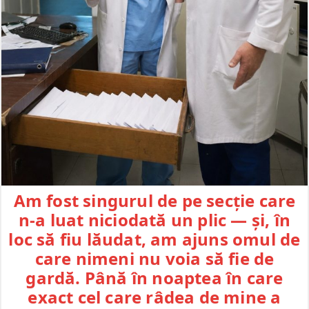
Am fost singurul de pe secție care
n-a luat niciodată un plic — și, în
loc să fiu lăudat, am ajuns omul de
care nimeni nu voia să fie de
gardă. Până în noaptea în care
exact cel care râdea de mine a