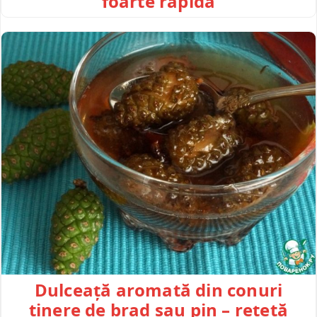
foarte rapidă
Dulceață aromată din conuri
tinere de brad sau pin – rețetă