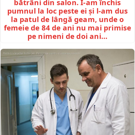
bătrâni din salon. I-am închis
pumnul la loc peste ei și l-am dus
la patul de lângă geam, unde o
femeie de 84 de ani nu mai primise
pe nimeni de doi ani…