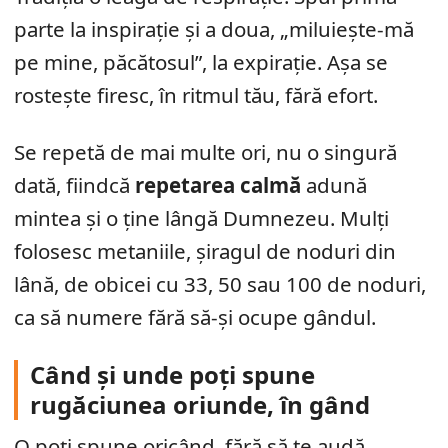
parte la inspirație și a doua, „miluiește-mă
pe mine, păcătosul”, la expirație. Așa se
rostește firesc, în ritmul tău, fără efort.
Se repetă de mai multe ori, nu o singură
dată, fiindcă
repetarea calmă
adună
mintea și o ține lângă Dumnezeu. Mulți
folosesc metaniile, șiragul de noduri din
lână, de obicei cu 33, 50 sau 100 de noduri,
ca să numere fără să-și ocupe gândul.
Când și unde poți spune
rugăciunea oriunde, în gând
O poți spune oricând, fără să te audă