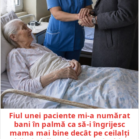
Fiul unei paciente mi-a numărat
bani în palmă ca să-i îngrijesc
mama mai bine decât pe ceilalți