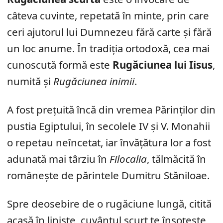
câteva cuvinte, repetată în minte, prin care
ceri ajutorul lui Dumnezeu fără carte și fără
un loc anume. În tradiția ortodoxă, cea mai
cunoscută formă este
Rugăciunea lui Iisus
,
numită și
Rugăciunea inimii
.
A fost prețuită încă din vremea Părinților din
pustia Egiptului, în secolele IV și V. Monahii
o repetau neîncetat, iar învățătura lor a fost
adunată mai târziu în
Filocalia
, tălmăcită în
românește de părintele Dumitru Stăniloae.
Spre deosebire de o rugăciune lungă, citită
acasă în liniște, cuvântul scurt te însoțește