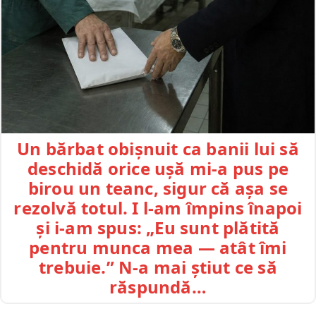
Un bărbat obișnuit ca banii lui să
deschidă orice ușă mi-a pus pe
birou un teanc, sigur că așa se
rezolvă totul. I l-am împins înapoi
și i-am spus: „Eu sunt plătită
pentru munca mea — atât îmi
trebuie.” N-a mai știut ce să
răspundă…