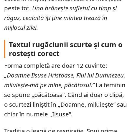
peste tot.
Una hrănește sufletul cu timp și
răgaz, cealaltă îți ține mintea trează în
mijlocul zilei.
Textul rugăciunii scurte și cum o
rostești corect
Forma completă are doar 12 cuvinte:
„Doamne Iisuse Hristoase, Fiul lui Dumnezeu,
miluiește-mă pe mine, păcătosul.”
La feminin
se spune „păcătoasa”. Când ai doar o clipă,
o scurtezi liniștit în „Doamne, miluiește” sau
chiar în numele „Iisuse”.
Tradiția o leagă de respirație. Spui prima