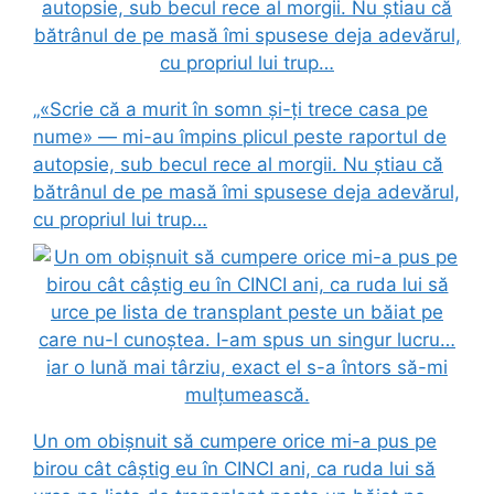
„«Scrie că a murit în somn și-ți trece casa pe
nume» — mi-au împins plicul peste raportul de
autopsie, sub becul rece al morgii. Nu știau că
bătrânul de pe masă îmi spusese deja adevărul,
cu propriul lui trup…
Un om obișnuit să cumpere orice mi-a pus pe
birou cât câștig eu în CINCI ani, ca ruda lui să