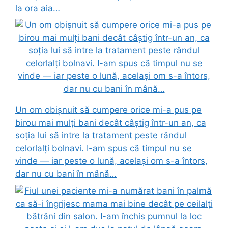
la ora aia…
Un om obișnuit să cumpere orice mi-a pus pe
birou mai mulți bani decât câștig într-un an, ca
soția lui să intre la tratament peste rândul
celorlalți bolnavi. I-am spus că timpul nu se
vinde — iar peste o lună, același om s-a întors,
dar nu cu bani în mână…