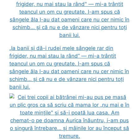
„Ia banii și dă-i rudei mele sângele rar din
frigider, nu mai stau la rând” — mi-a trântit
teancul un om cu greutate. I-am spus că
sângele ăla l-au dat oameni care nu cer nimic în
schimb… și că nu e de vânzare nici pentru toți
banii lui.