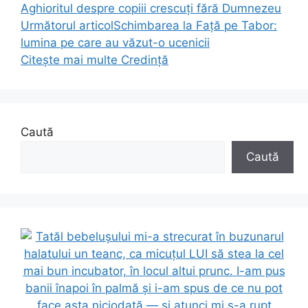
Aghioritul despre copiii crescuți fără Dumnezeu
Următorul articol
Schimbarea la Față pe Tabor:
lumina pe care au văzut-o ucenicii
Citește mai multe
Credință
Caută
Caută