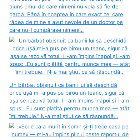
ajuns omul de care nimeni nu voia să fie de
gardă. Până în noaptea în care exact cel care
râdea de mine a avut nevoie de un doctor pe
care nu-l cumpărase nimeni…
Un bărbat obișnuit ca banii lui să deschidă
orice ușă mi-a pus pe birou un teanc, sigur că
așa se rezolvă totul. I l-am împins înapoi și i-am
spus: „Eu sunt plătită pentru munca mea — atât
îmi trebuie.” N-a mai știut ce să răspundă…