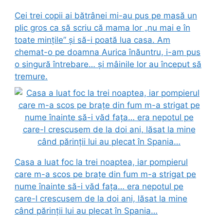
Cei trei copii ai bătrânei mi-au pus pe masă un
plic gros ca să scriu că mama lor „nu mai e în
toate mințile” și să-i poată lua casa. Am
chemat-o pe doamna Aurica înăuntru, i-am pus
o singură întrebare… și mâinile lor au început să
tremure.
Casa a luat foc la trei noaptea, iar pompierul
care m-a scos pe brațe din fum m-a strigat pe
nume înainte să-i văd fața… era nepotul pe
care-l crescusem de la doi ani, lăsat la mine
când părinții lui au plecat în Spania…