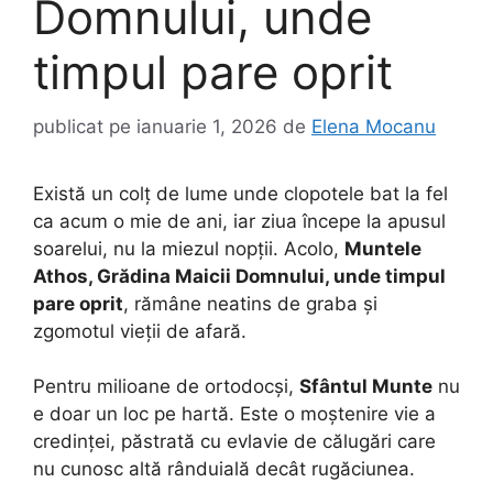
Domnului, unde
timpul pare oprit
publicat pe
ianuarie 1, 2026
de
Elena Mocanu
Există un colț de lume unde clopotele bat la fel
ca acum o mie de ani, iar ziua începe la apusul
soarelui, nu la miezul nopții. Acolo,
Muntele
Athos, Grădina Maicii Domnului, unde timpul
pare oprit
, rămâne neatins de graba și
zgomotul vieții de afară.
Pentru milioane de ortodocși,
Sfântul Munte
nu
e doar un loc pe hartă. Este o moștenire vie a
credinței, păstrată cu evlavie de călugări care
nu cunosc altă rânduială decât rugăciunea.