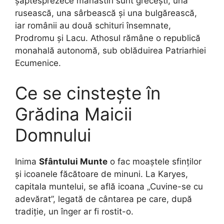
șaptesprezece mănăstiri sunt grecești, una
rusească, una sârbească și una bulgărească,
iar românii au două schituri însemnate,
Prodromu și Lacu. Athosul rămâne o republică
monahală autonomă, sub oblăduirea Patriarhiei
Ecumenice.
Ce se cinstește în
Grădina Maicii
Domnului
Inima
Sfântului Munte
o fac moaștele sfinților
și icoanele făcătoare de minuni. La Karyes,
capitala muntelui, se află icoana „Cuvine-se cu
adevărat”, legată de cântarea pe care, după
tradiție, un înger ar fi rostit-o.