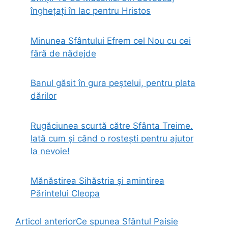
înghețați în lac pentru Hristos
Minunea Sfântului Efrem cel Nou cu cei
fără de nădejde
Banul găsit în gura peștelui, pentru plata
dărilor
Rugăciunea scurtă către Sfânta Treime.
Iată cum și când o rostești pentru ajutor
la nevoie!
Mănăstirea Sihăstria și amintirea
Părintelui Cleopa
Articol anterior
Ce spunea Sfântul Paisie