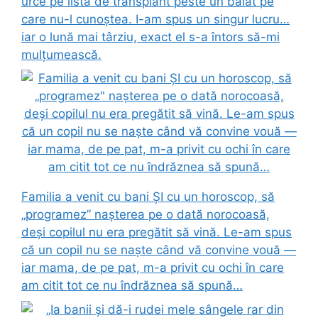
urce pe lista de transplant peste un băiat pe
care nu-l cunoștea. I-am spus un singur lucru…
iar o lună mai târziu, exact el s-a întors să-mi
mulțumească.
Familia a venit cu bani ȘI cu un horoscop, să
„programez” nașterea pe o dată norocoasă,
deși copilul nu era pregătit să vină. Le-am spus
că un copil nu se naște când vă convine vouă —
iar mama, de pe pat, m-a privit cu ochi în care
am citit tot ce nu îndrăznea să spună…