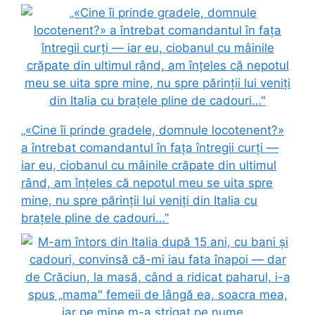
„«Cine îi prinde gradele, domnule locotenent?»
a întrebat comandantul în fața întregii curți —
iar eu, ciobanul cu mâinile crăpate din ultimul
rând, am înțeles că nepotul meu se uita spre
mine, nu spre părinții lui veniți din Italia cu
brațele pline de cadouri…”