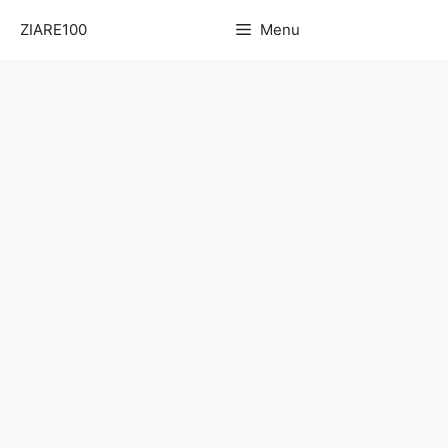
Sari
ZIARE100
Menu
la
conținut