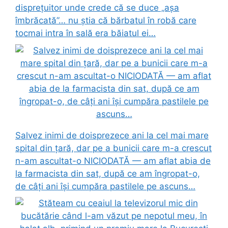
disprețuitor unde crede că se duce „așa
îmbrăcată”… nu știa că bărbatul în robă care
tocmai intra în sală era băiatul ei…
Salvez inimi de doisprezece ani la cel mai mare
spital din țară, dar pe a bunicii care m-a crescut
n-am ascultat-o NICIODATĂ — am aflat abia de
la farmacista din sat, după ce am îngropat-o,
de câți ani își cumpăra pastilele pe ascuns…