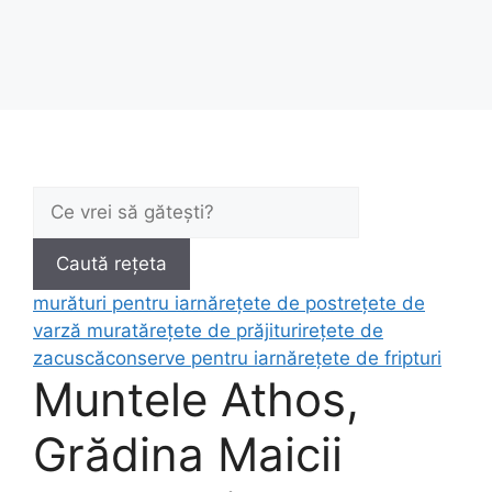
Caută:
Caută rețeta
murături pentru iarnă
rețete de post
rețete de
varză murată
rețete de prăjituri
rețete de
zacuscă
conserve pentru iarnă
rețete de fripturi
Muntele Athos,
Grădina Maicii