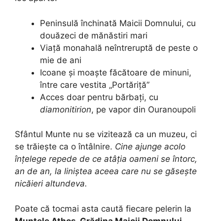
Peninsulă închinată Maicii Domnului, cu
douăzeci de mănăstiri mari
Viață monahală neîntreruptă de peste o
mie de ani
Icoane și moaște făcătoare de minuni,
între care vestita „Portăriță”
Acces doar pentru bărbați, cu
diamonitirion
, pe vapor din Ouranoupoli
Sfântul Munte nu se vizitează ca un muzeu, ci
se trăiește ca o întâlnire.
Cine ajunge acolo
înțelege repede de ce atâția oameni se întorc,
an de an, la liniștea aceea care nu se găsește
nicăieri altundeva.
Poate că tocmai asta caută fiecare pelerin la
Muntele Athos, Grădina Maicii Domnului,