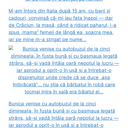
M-am întors din Italia după 15 ani, cu bani și
cadouri, convinsă că-mi iau fata înapoi — dar
de Crăciun, la masă, când a ridicat paharul, i-a
spus „mama” femeii de lângă ea, soacra mea,
iar pe mine m-a strigat pe nume…
Bunica venise cu autobuzul de la cinci
dimineața, în fusta bună și cu basmaua legată
strâns, să-și vadă întâia oară nepotul la lucru —
iar aprodul a oprit-o în ușă și a întrebat-o