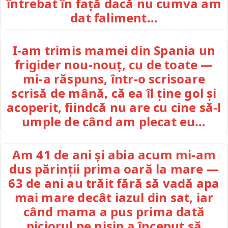
întrebat în față dacă nu cumva am
dat faliment…
I-am trimis mamei din Spania un
frigider nou-nouț, cu de toate —
mi-a răspuns, într-o scrisoare
scrisă de mână, că ea îl ține gol și
acoperit, fiindcă nu are cu cine să-l
umple de când am plecat eu…
Am 41 de ani și abia acum mi-am
dus părinții prima oară la mare —
63 de ani au trăit fără să vadă apa
mai mare decât iazul din sat, iar
când mama a pus prima dată
piciorul pe nisip a început să