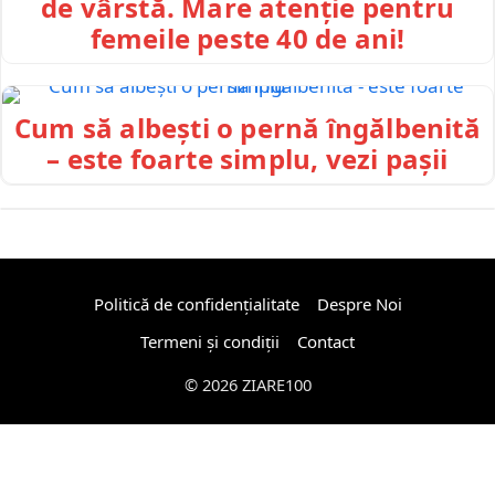
de vârstă. Mare atenție pentru
femeile peste 40 de ani!
Cum să albești o pernă îngălbenită
– este foarte simplu, vezi pașii
Politică de confidențialitate
Despre Noi
Termeni și condiții
Contact
© 2026 ZIARE100