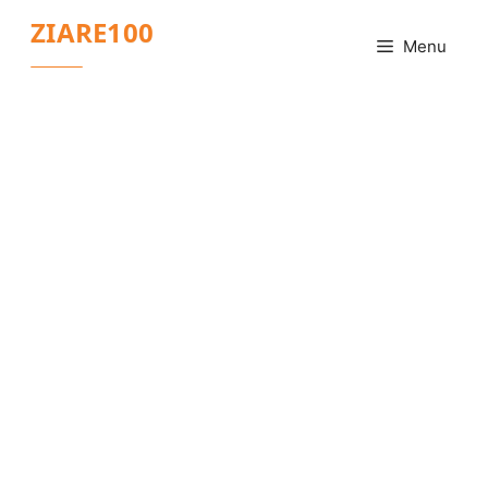
Sari
ZIARE100
la
Menu
conținut