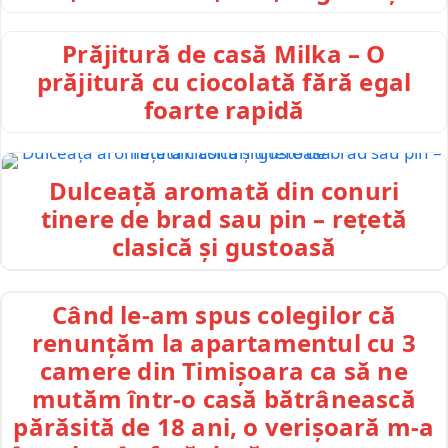
Prăjitură de casă Milka – O
prăjitură cu ciocolată fără egal
foarte rapidă
Dulceață aromată din conuri
tinere de brad sau pin – rețetă
clasică și gustoasă
Când le-am spus colegilor că
renunțăm la apartamentul cu 3
camere din Timișoara ca să ne
mutăm într-o casă bătrânească
părăsită de 18 ani, o verișoară m-a