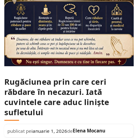
Rugăciunea prin care ceri
răbdare în necazuri. Iată
cuvintele care aduc liniște
sufletului
Elena Mocanu
publicat pe
ianuarie 1, 2026
de