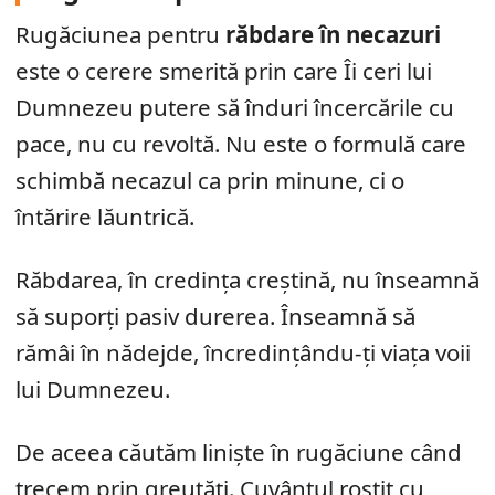
Rugăciunea pentru
răbdare în necazuri
este o cerere smerită prin care Îi ceri lui
Dumnezeu putere să înduri încercările cu
pace, nu cu revoltă. Nu este o formulă care
schimbă necazul ca prin minune, ci o
întărire lăuntrică.
Răbdarea, în credința creștină, nu înseamnă
să suporți pasiv durerea. Înseamnă să
rămâi în nădejde, încredințându-ți viața voii
lui Dumnezeu.
De aceea căutăm liniște în rugăciune când
trecem prin greutăți. Cuvântul rostit cu