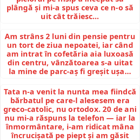
plângă și mi-a spus ceva ce n-o să
uit cât trăiesc…
Am strâns 2 luni din pensie pentru
un tort de ziua nepoatei, iar când
am intrat în cofetăria aia luxoasă
din centru, vânzătoarea s-a uitat
la mine de parc-aș fi greșit ușa…
Tata n-a venit la nunta mea fiindcă
bărbatul pe care-l alesesem era
greco-catolic, nu ortodox. 20 de ani
nu mi-a răspuns la telefon — iar la
înmormântare, i-am ridicat mâna
încrucișată pe piept și am găsit