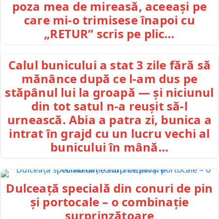
poza mea de mireasă, aceeași pe
care mi-o trimisese înapoi cu
„RETUR” scris pe plic…
Calul bunicului a stat 3 zile fără să
mănânce după ce l-am dus pe
stăpânul lui la groapă — și niciunul
din tot satul n-a reușit să-l
urnească. Abia a patra zi, bunica a
intrat în grajd cu un lucru vechi al
bunicului în mână…
Dulceață specială din conuri de pin
și portocale – o combinație
surprinzătoare