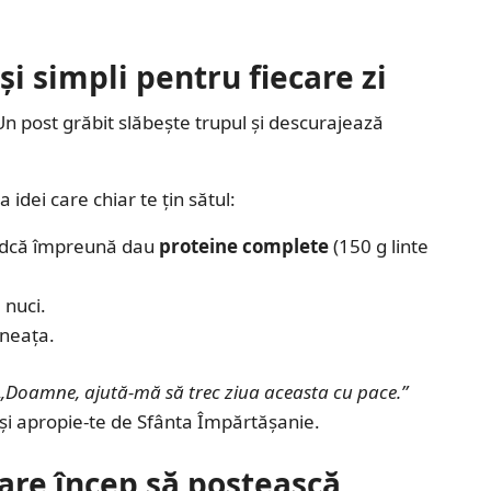
și simpli pentru fiecare zi
n post grăbit slăbește trupul și descurajează
idei care chiar te țin sătul:
indcă împreună dau
proteine complete
(150 g linte
 nuci.
ineața.
„Doamne, ajută-mă să trec ziua aceasta cu pace.”
ă și apropie-te de Sfânta Împărtășanie.
 care încep să postească