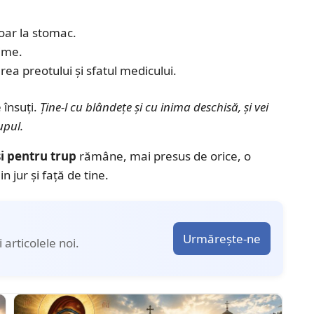
doar la stomac.
rime.
ea preotului și sfatul medicului.
e însuți.
Ține-l cu blândețe și cu inima deschisă, și vei
upul.
i pentru trup
rămâne, mai presus de orice, o
n jur și față de tine.
Urmărește-ne
articolele noi.