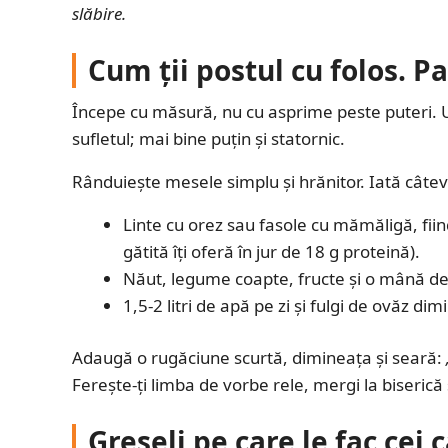
slăbire.
Cum ții postul cu folos. Pa
Începe cu măsură, nu cu asprime peste puteri. U
sufletul; mai bine puțin și statornic.
Rânduiește mesele simplu și hrănitor. Iată câteva 
Linte cu orez sau fasole cu mămăligă, fi
gătită îți oferă în jur de 18 g proteină).
Năut, legume coapte, fructe și o mână de
1,5-2 litri de apă pe zi și fulgi de ovăz dim
Adaugă o rugăciune scurtă, dimineața și seară:
Ferește-ți limba de vorbe rele, mergi la biseric
Greșeli pe care le fac cei