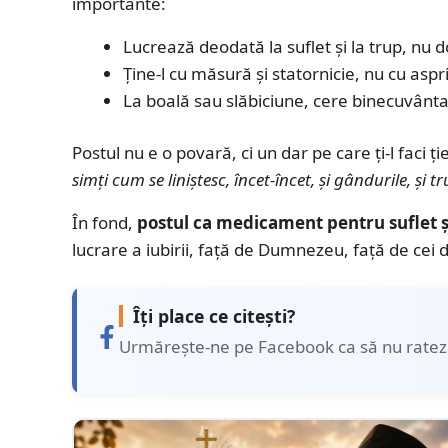
importante:
Lucrează deodată la suflet și la trup, nu 
Ține-l cu măsură și statornicie, nu cu asp
La boală sau slăbiciune, cere binecuvântar
Postul nu e o povară, ci un dar pe care ți-l faci ți
simți cum se liniștesc, încet-încet, și gândurile, și tr
În fond,
postul ca medicament pentru suflet ș
lucrare a iubirii, față de Dumnezeu, față de cei di
Îți place ce citești?
Urmărește-ne pe Facebook ca să nu ratezi 