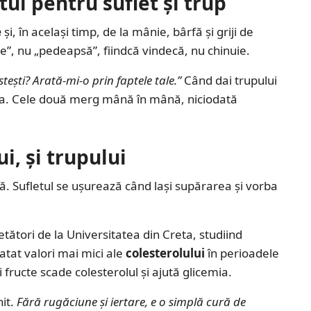
ul pentru suflet și trup
e
și, în același timp, de la mânie, bârfă și griji de
ie”, nu „pedeapsă”, fiindcă vindecă, nu chinuie.
tești? Arată-mi-o prin faptele tale.”
Când dai trupului
 ea. Cele două merg mână în mână, niciodată
ui, și trupului
ă. Sufletul se ușurează când lași supărarea și vorba
ători de la Universitatea din Creta, studiind
tatat valori mai mici ale
colesterolului
în perioadele
 fructe scade colesterolul și ajută glicemia.
it.
Fără rugăciune și iertare, e o simplă cură de