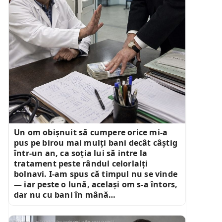
Un om obișnuit să cumpere orice mi-a
pus pe birou mai mulți bani decât câștig
într-un an, ca soția lui să intre la
tratament peste rândul celorlalți
bolnavi. I-am spus că timpul nu se vinde
— iar peste o lună, același om s-a întors,
dar nu cu bani în mână…