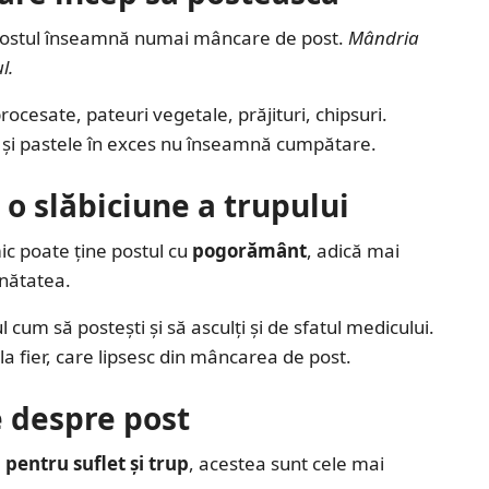
ă postul înseamnă numai mâncare de post.
Mândria
l.
rocesate, pateuri vegetale, prăjituri, chipsuri.
ea și pastele în exces nu înseamnă cumpătare.
 o slăbiciune a trupului
mic poate ține postul cu
pogorământ
, adică mai
ănătatea.
 cum să postești și să asculți și de sfatul medicului.
 la fier, care lipsesc din mâncarea de post.
e despre post
 pentru suflet și trup
, acestea sunt cele mai