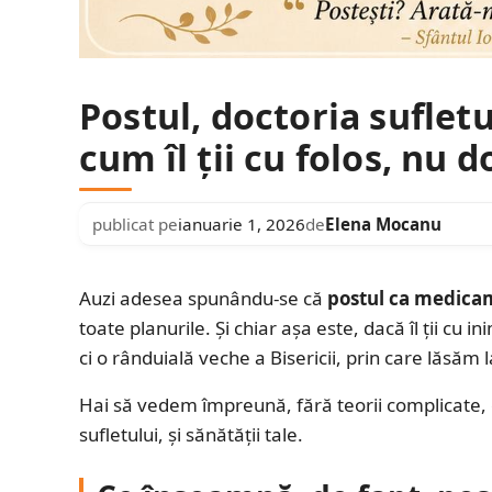
Postul, doctoria sufletu
cum îl ții cu folos, nu 
publicat pe
ianuarie 1, 2026
de
Elena Mocanu
Auzi adesea spunându-se că
postul ca medicam
toate planurile. Și chiar așa este, dacă îl ții cu 
ci o rânduială veche a Bisericii, prin care lăsăm
Hai să vedem împreună, fără teorii complicate, cu
sufletului, și sănătății tale.