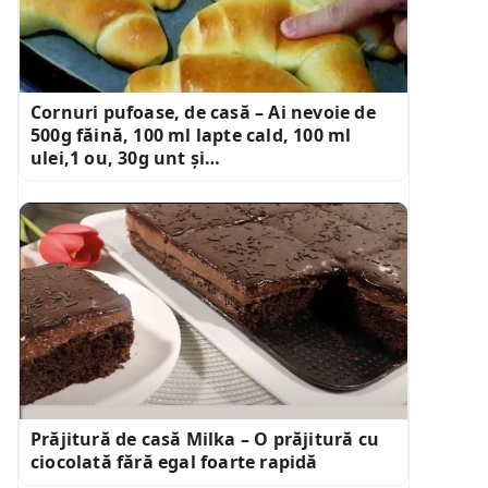
Cornuri pufoase, de casă – Ai nevoie de
500g făină, 100 ml lapte cald, 100 ml
ulei,1 ou, 30g unt și…
Prăjitură de casă Milka – O prăjitură cu
ciocolată fără egal foarte rapidă