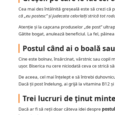
Cea mai des întâlnită greșeală este să crezi c
că „eu postesc” și judecata celorlalți strică tot rodu
Atenție și la capcana produselor „de post” ultrap
Gătite bogat, anulează beneficiul. La fel, pâin
Postul când ai o boală sau
Cine este bolnav, însărcinat, vârstnic sau copil 
ușor. Biserica nu cere niciodată ceva ce strică s
De aceea, cel mai înțelept e să întrebi duhovnicul
Dacă ții post îndelung, ai grijă la vitamina B12 și
Trei lucruri de ținut mint
Dacă ar fi să reții doar câteva idei despre
postul