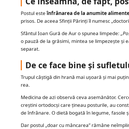
Ce înseamnă, de fapt, post
Postul este
înfrânarea de la anumite aliment
prisos. De aceea Sfinții Părinți îl numesc „doctor
Sfântul Ioan Gură de Aur o spunea limpede:
„Pos
o pauză de la grăsimi, mintea se limpezește și
separat.
De ce face bine și sufletul
Trupul câștigă din hrană mai ușoară și mai puțin
rea.
Medicina de azi observă ceva asemănător. Cercet
creștini ortodocși care țineau posturile, au cons
de înfrânare. O dietă bogată în legume, fasole și
Dar postul „doar cu mâncarea” rămâne neîmplin