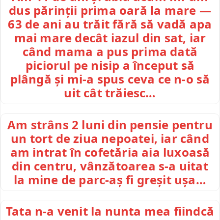
dus părinții prima oară la mare —
63 de ani au trăit fără să vadă apa
mai mare decât iazul din sat, iar
când mama a pus prima dată
piciorul pe nisip a început să
plângă și mi-a spus ceva ce n-o să
uit cât trăiesc…
Am strâns 2 luni din pensie pentru
un tort de ziua nepoatei, iar când
am intrat în cofetăria aia luxoasă
din centru, vânzătoarea s-a uitat
la mine de parc-aș fi greșit ușa…
Tata n-a venit la nunta mea fiindcă