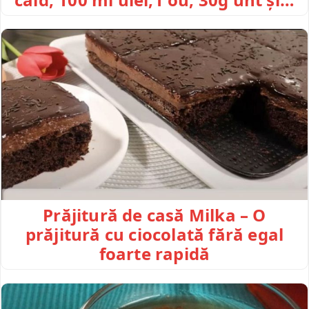
Prăjitură de casă Milka – O
prăjitură cu ciocolată fără egal
foarte rapidă