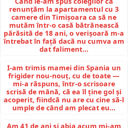
Când le-am spus colegilor că
renunțăm la apartamentul cu 3
camere din Timișoara ca să ne
mutăm într-o casă bătrânească
părăsită de 18 ani, o verișoară m-a
întrebat în față dacă nu cumva am
dat faliment…
I-am trimis mamei din Spania un
frigider nou-nouț, cu de toate —
mi-a răspuns, într-o scrisoare
scrisă de mână, că ea îl ține gol și
acoperit, fiindcă nu are cu cine să-l
umple de când am plecat eu…
Am 41 de ani și abia acum mi-am