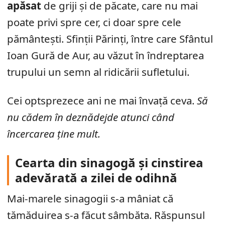
apăsat
de griji și de păcate, care nu mai
poate privi spre cer, ci doar spre cele
pământești. Sfinții Părinți, între care Sfântul
Ioan Gură de Aur, au văzut în îndreptarea
trupului un semn al ridicării sufletului.
Cei optsprezece ani ne mai învață ceva.
Să
nu cădem în deznădejde atunci când
încercarea ține mult.
Cearta din sinagogă și cinstirea
adevărată a zilei de odihnă
Mai-marele sinagogii s-a mâniat că
tămăduirea s-a făcut sâmbăta. Răspunsul