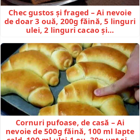
Chec gustos și fraged – Ai nevoie
de doar 3 ouă, 200g făină, 5 linguri
ulei, 2 linguri cacao și…
Cornuri pufoase, de casă – Ai
nevoie de 500g făină, 100 ml lapte
cald, 100 ml ulei,1 ou, 30g unt și…