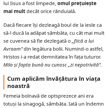
lui Iisus a fost limpede,
omul prețuiește
mai mult
decât orice rânduială.
Dacă fiecare își dezleagă boul de la iesle ca
să-l ducă la adăpat sâmbăta, cu cât mai mult
se cuvenea să fie dezlegată o
„fiică a lui
Avraam”
din legătura bolii. Numind-o astfel,
Hristos i-a redat demnitatea în fața tuturor.
Mila și fapta bună nu cunosc „zi nepotrivită”.
Cum aplicăm învățătura în viața
noastră
Femeia bolnavă de optsprezece ani era
totuși la sinagogă, sâmbăta. Iată un îndemn