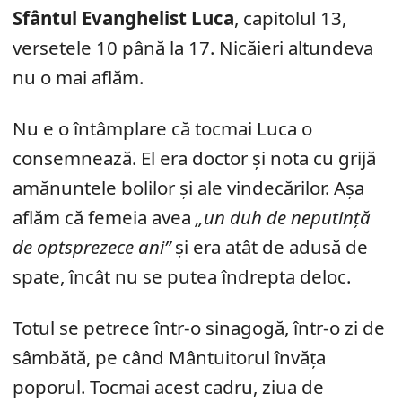
Sfântul Evanghelist Luca
, capitolul 13,
versetele 10 până la 17. Nicăieri altundeva
nu o mai aflăm.
Nu e o întâmplare că tocmai Luca o
consemnează. El era doctor și nota cu grijă
amănuntele bolilor și ale vindecărilor. Așa
aflăm că femeia avea
„un duh de neputință
de optsprezece ani”
și era atât de adusă de
spate, încât nu se putea îndrepta deloc.
Totul se petrece într-o sinagogă, într-o zi de
sâmbătă, pe când Mântuitorul învăța
poporul. Tocmai acest cadru, ziua de