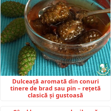
Dulceață aromată din conuri
tinere de brad sau pin – rețetă
clasică și gustoasă