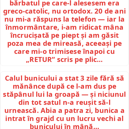
bărbatul pe care-l alesesem era
greco-catolic, nu ortodox. 20 de ani
nu mi-a răspuns la telefon — iar la
înmormântare, i-am ridicat mâna
încrucișată pe piept și am găsit
poza mea de mireasă, aceeași pe
care mi-o trimisese înapoi cu
„RETUR” scris pe plic…
Calul bunicului a stat 3 zile fără să
mănânce după ce l-am dus pe
stăpânul lui la groapă — și niciunul
din tot satul n-a reușit să-l
urnească. Abia a patra zi, bunica a
intrat în grajd cu un lucru vechi al
bunicului în mână…