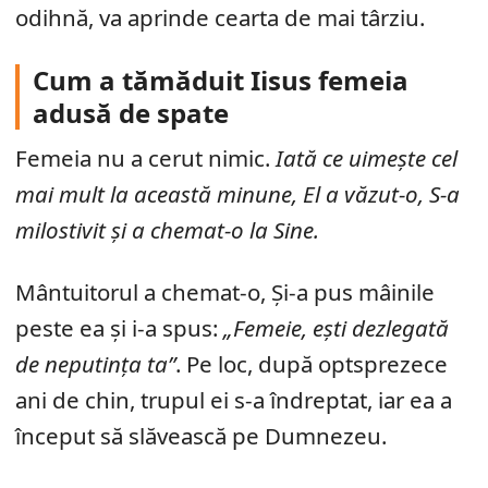
odihnă, va aprinde cearta de mai târziu.
Cum a tămăduit Iisus femeia
adusă de spate
Femeia nu a cerut nimic.
Iată ce uimește cel
mai mult la această minune, El a văzut-o, S-a
milostivit și a chemat-o la Sine.
Mântuitorul a chemat-o, Și-a pus mâinile
peste ea și i-a spus:
„Femeie, ești dezlegată
de neputința ta”
. Pe loc, după optsprezece
ani de chin, trupul ei s-a îndreptat, iar ea a
început să slăvească pe Dumnezeu.