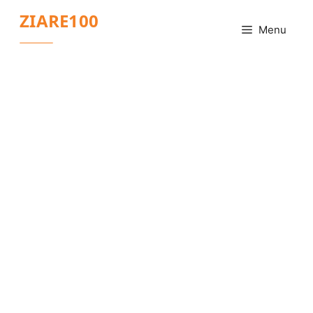
Sari
ZIARE100
la
Menu
conținut