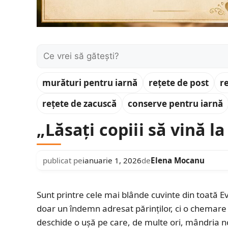
Caută:
murături pentru iarnă
rețete de post
r
rețete de zacuscă
conserve pentru iarnă
„Lăsați copiii să vină l
publicat pe
ianuarie 1, 2026
de
Elena Mocanu
Sunt printre cele mai blânde cuvinte din toată 
doar un îndemn adresat părinților, ci o chemare 
deschide o ușă pe care, de multe ori, mândria n