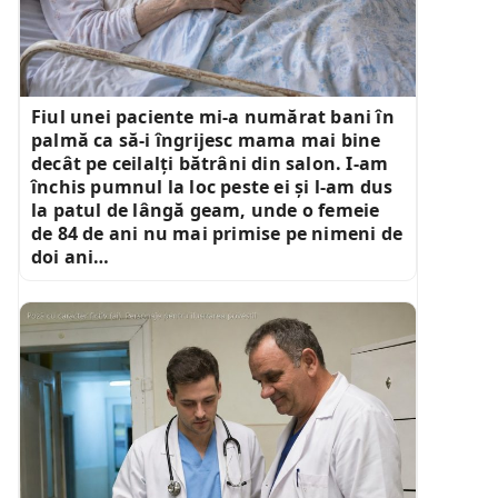
Fiul unei paciente mi-a numărat bani în
palmă ca să-i îngrijesc mama mai bine
decât pe ceilalți bătrâni din salon. I-am
închis pumnul la loc peste ei și l-am dus
la patul de lângă geam, unde o femeie
de 84 de ani nu mai primise pe nimeni de
doi ani…