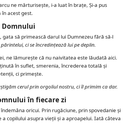
rcu ne mărturisește, i-a luat în brațe, Și-a pus
 în acest gest.
or Domnului
g, gata să primească darul lui Dumnezeu fără să-l
părintelui, ci se încredințează lui pe deplin.
tei, ne lămurește că nu naivitatea este lăudată aici.
 ținută în suflet, smerenia, încrederea totală și
tenții, ci primește.
știgăm cerul prin orgoliul nostru, ci îl primim ca dar.
mnului în fiecare zi
a îndemâna oricui. Prin rugăciune, prin spovedanie și
 a copilului asupra vieții și a aproapelui. Iată câteva