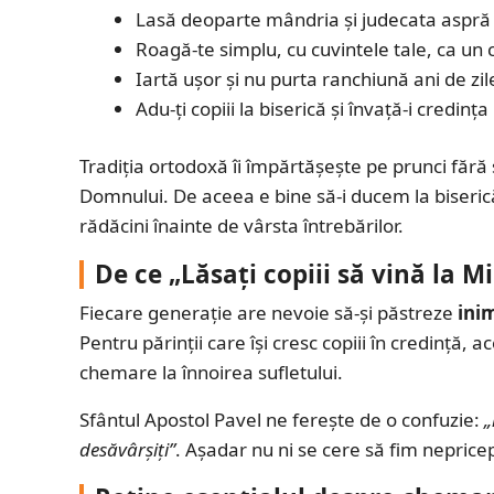
Lasă deoparte mândria și judecata aspră a
Roagă-te simplu, cu cuvintele tale, ca un c
Iartă ușor și nu purta ranchiună ani de zil
Adu-ți copiii la biserică și învață-i credința
Tradiția ortodoxă îi împărtășește pe prunci făr
Domnului. De aceea e bine să-i ducem la biseric
rădăcini înainte de vârsta întrebărilor.
De ce „Lăsați copiii să vină la
Fiecare generație are nevoie să-și păstreze
ini
Pentru părinții care își cresc copiii în credință,
chemare la înnoirea sufletului.
Sfântul Apostol Pavel ne ferește de o confuzie:
„
desăvârșiți”
. Așadar nu ni se cere să fim nepricepu