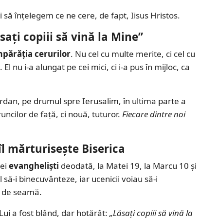
să înțelegem ce ne cere, de fapt, Iisus Hristos.
sați copiii să vină la Mine”
mpărăția cerurilor
. Nu cel cu multe merite, ci cel cu
El nu i-a alungat pe cei mici, ci i-a pus în mijloc, ca
ordan, pe drumul spre Ierusalim, în ultima parte a
ncilor de față, ci nouă, tuturor.
Fiecare dintre noi
l mărturisește Biserica
rei
evangheliști
deodată, la Matei 19, la Marcu 10 și
 să-i binecuvânteze, iar ucenicii voiau să-i
ai de seamă.
Lui a fost blând, dar hotărât:
„Lăsați copiii să vină la