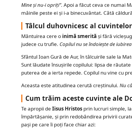
Mine și nu-i opriți”
. Apoi a făcut ceva ce numai Ma
mâinile peste ei și i-a binecuvântat. Câtă căldură
Tâlcul duhovnicesc al cuvintel
Mântuirea cere o
inimă smerită
și fără vicleșu
judece cu trufie.
Copilul nu se îndoiește de iubirea 
Sfântul Ioan Gură de Aur, în tâlcuirile sale la Ma
Sunt lăudate însușirile copilului: lipsa de răutate
puterea de a ierta repede. Copilul nu vine cu pre
Aceasta este atitudinea cerută creștinului.
Nu câ
Cum trăim aceste cuvinte ale Do
Te apropii de
Iisus Hristos
prin lucruri simple, l
împărtășanie, și prin redobândirea privirii curate
pași pe care îi poți face chiar azi: