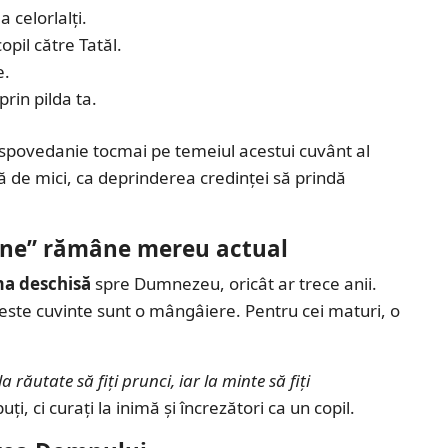
 celorlalți.
opil către Tatăl.
e.
 prin pilda ta.
ă spovedanie tocmai pe temeiul acestui cuvânt al
ă de mici, ca deprinderea credinței să prindă
 Mine” rămâne mereu actual
ma deschisă
spre Dumnezeu, oricât ar trece anii.
 aceste cuvinte sunt o mângâiere. Pentru cei maturi, o
la răutate să fiți prunci, iar la minte să fiți
ți, ci curați la inimă și încrezători ca un copil.