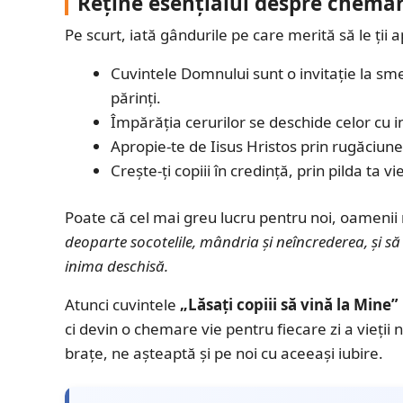
Reține esențialul despre chem
Pe scurt, iată gândurile pe care merită să le ții
Cuvintele Domnului sunt o invitație la sm
părinți.
Împărăția cerurilor se deschide celor cu i
Apropie-te de Iisus Hristos prin rugăciune 
Crește-ți copiii în credință, prin pilda ta vie
Poate că cel mai greu lucru pentru noi, oamenii
deoparte socotelile, mândria și neîncrederea, și s
inima deschisă.
Atunci cuvintele
„Lăsați copiii să vină la Mine”
ci devin o chemare vie pentru fiecare zi a vieții 
brațe, ne așteaptă și pe noi cu aceeași iubire.