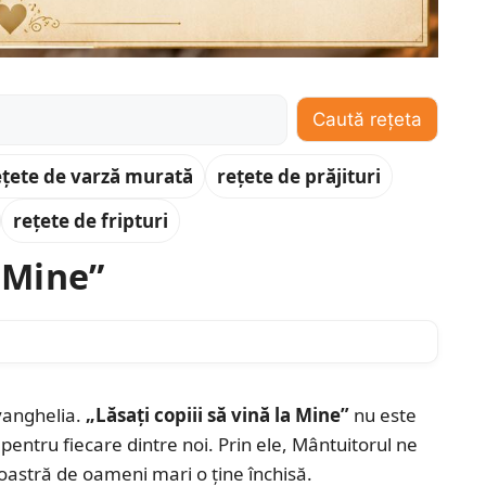
Caută rețeta
ețete de varză murată
rețete de prăjituri
rețete de fripturi
a Mine”
Evanghelia.
„Lăsați copiii să vină la Mine”
nu este
pentru fiecare dintre noi. Prin ele, Mântuitorul ne
oastră de oameni mari o ține închisă.