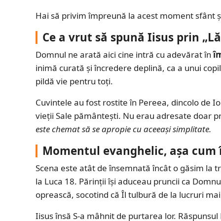
Hai să privim împreună la acest moment sfânt și 
Ce a vrut să spună Iisus prin „Lă
Domnul ne arată aici cine intră cu adevărat în
î
inimă curată și încredere deplină, ca a unui copil. 
pildă vie pentru toți.
Cuvintele au fost rostite în Pereea, dincolo de I
vieții Sale pământești. Nu erau adresate doar pru
este chemat să se apropie cu aceeași simplitate.
Momentul evanghelic, așa cum î
Scena este atât de însemnată încât o găsim la t
la Luca 18. Părinții își aduceau pruncii ca Domnul
oprească, socotind că Îl tulbură de la lucruri m
Iisus însă S-a mâhnit de purtarea lor. Răspunsul 