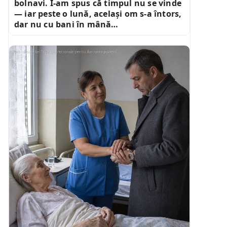
bolnavi. I-am spus că timpul nu se vinde
— iar peste o lună, același om s-a întors,
dar nu cu bani în mână…