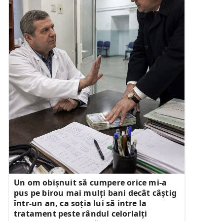
Un om obișnuit să cumpere orice mi-a
pus pe birou mai mulți bani decât câștig
într-un an, ca soția lui să intre la
tratament peste rândul celorlalți