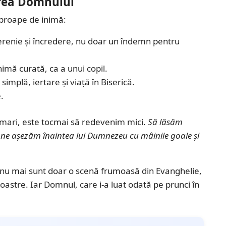
area Domnului
 aproape de inimă:
erenie și încredere, nu doar un îndemn pentru
nimă curată, ca a unui copil.
simplă, iertare și viață în Biserică.
.
 mari, este tocmai să redevenim mici.
Să lăsăm
ă ne așezăm înaintea lui Dumnezeu cu mâinile goale și
nu mai sunt doar o scenă frumoasă din Evanghelie,
noastre. Iar Domnul, care i-a luat odată pe prunci în