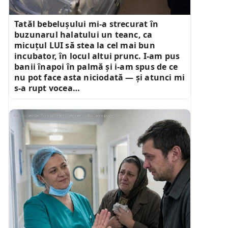
Tatăl bebelușului mi-a strecurat în
buzunarul halatului un teanc, ca
micuțul LUI să stea la cel mai bun
incubator, în locul altui prunc. I-am pus
banii înapoi în palmă și i-am spus de ce
nu pot face asta niciodată — și atunci mi
s-a rupt vocea…