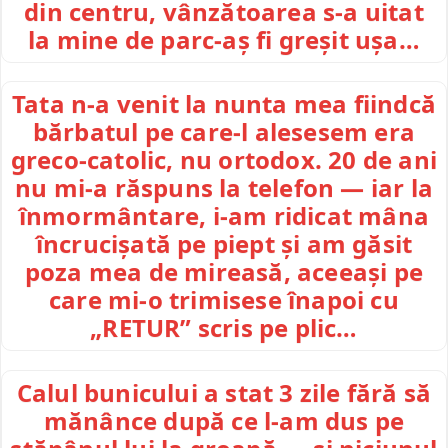
din centru, vânzătoarea s-a uitat
la mine de parc-aș fi greșit ușa…
Tata n-a venit la nunta mea fiindcă
bărbatul pe care-l alesesem era
greco-catolic, nu ortodox. 20 de ani
nu mi-a răspuns la telefon — iar la
înmormântare, i-am ridicat mâna
încrucișată pe piept și am găsit
poza mea de mireasă, aceeași pe
care mi-o trimisese înapoi cu
„RETUR” scris pe plic…
Calul bunicului a stat 3 zile fără să
mănânce după ce l-am dus pe