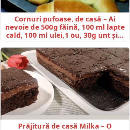
Cornuri pufoase, de casă – Ai
nevoie de 500g făină, 100 ml lapte
cald, 100 ml ulei,1 ou, 30g unt și…
Prăjitură de casă Milka – O