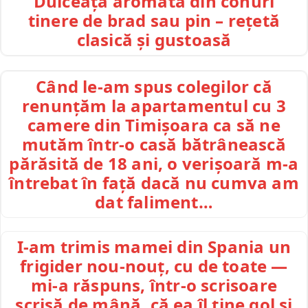
Dulceață aromată din conuri
tinere de brad sau pin – rețetă
clasică și gustoasă
Când le-am spus colegilor că
renunțăm la apartamentul cu 3
camere din Timișoara ca să ne
mutăm într-o casă bătrânească
părăsită de 18 ani, o verișoară m-a
întrebat în față dacă nu cumva am
dat faliment…
I-am trimis mamei din Spania un
frigider nou-nouț, cu de toate —
mi-a răspuns, într-o scrisoare
scrisă de mână, că ea îl ține gol și