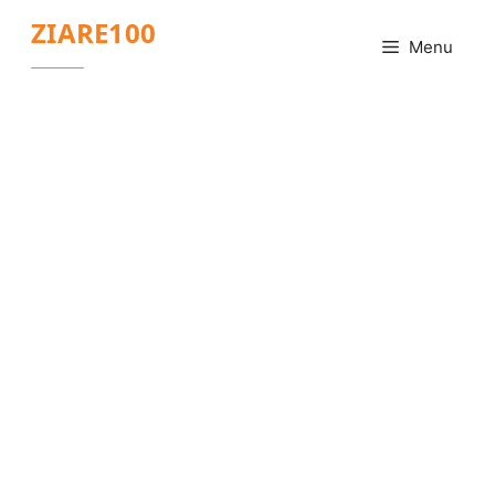
Sari
ZIARE100
la
Menu
conținut