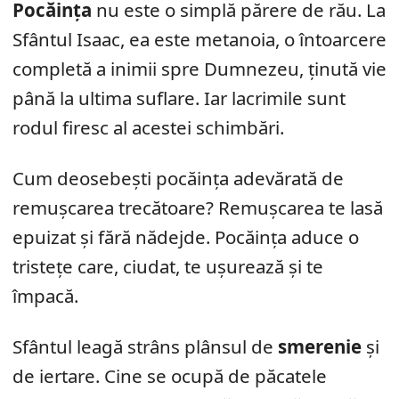
Pocăința
nu este o simplă părere de rău. La
Sfântul Isaac, ea este metanoia, o întoarcere
completă a inimii spre Dumnezeu, ținută vie
până la ultima suflare. Iar lacrimile sunt
rodul firesc al acestei schimbări.
Cum deosebești pocăința adevărată de
remușcarea trecătoare? Remușcarea te lasă
epuizat și fără nădejde. Pocăința aduce o
tristețe care, ciudat, te ușurează și te
împacă.
Sfântul leagă strâns plânsul de
smerenie
și
de iertare. Cine se ocupă de păcatele