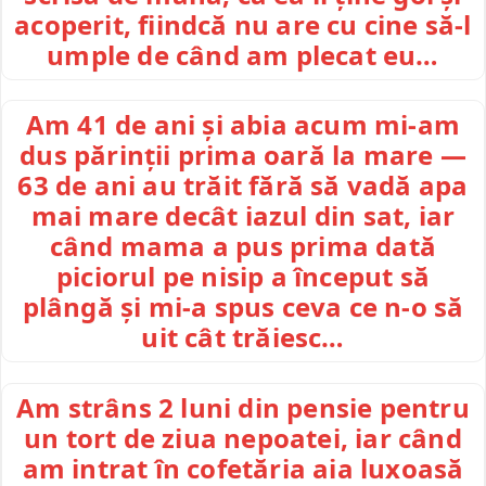
acoperit, fiindcă nu are cu cine să-l
umple de când am plecat eu…
Am 41 de ani și abia acum mi-am
dus părinții prima oară la mare —
63 de ani au trăit fără să vadă apa
mai mare decât iazul din sat, iar
când mama a pus prima dată
piciorul pe nisip a început să
plângă și mi-a spus ceva ce n-o să
uit cât trăiesc…
Am strâns 2 luni din pensie pentru
un tort de ziua nepoatei, iar când
am intrat în cofetăria aia luxoasă