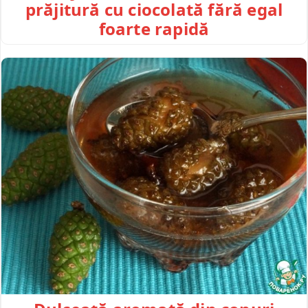
prăjitură cu ciocolată fără egal
foarte rapidă