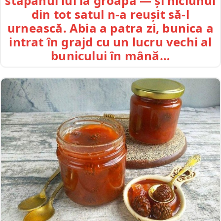
stăpânul lui la groapă — și niciunul
din tot satul n-a reușit să-l
urnească. Abia a patra zi, bunica a
intrat în grajd cu un lucru vechi al
bunicului în mână…