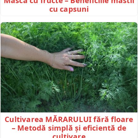
Mască cu fructe – Beneficiile mastii
cu capsuni
Cultivarea MĂRARULUI fără floare
– Metodă simplă și eficientă de
cultivare