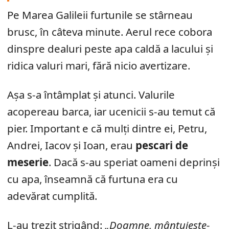
Pe Marea Galileii furtunile se stârneau
brusc, în câteva minute. Aerul rece cobora
dinspre dealuri peste apa caldă a lacului și
ridica valuri mari, fără nicio avertizare.
Așa s-a întâmplat și atunci. Valurile
acopereau barca, iar ucenicii s-au temut că
pier. Important e că mulți dintre ei, Petru,
Andrei, Iacov și Ioan, erau
pescari de
meserie
. Dacă s-au speriat oameni deprinși
cu apa, înseamnă că furtuna era cu
adevărat cumplită.
L-au trezit strigând:
„Doamne, mântuiește-