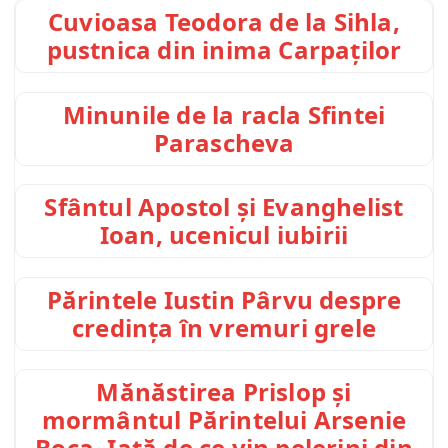
Cuvioasa Teodora de la Sihla,
pustnica din inima Carpaților
Minunile de la racla Sfintei
Parascheva
Sfântul Apostol și Evanghelist
Ioan, ucenicul iubirii
Părintele Iustin Pârvu despre
credința în vremuri grele
Mănăstirea Prislop și
mormântul Părintelui Arsenie
Boca. Iată de ce vin pelerini din