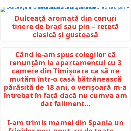
Dulceață aromată din conuri
tinere de brad sau pin – rețetă
clasică și gustoasă
Când le-am spus colegilor că
renunțăm la apartamentul cu 3
camere din Timișoara ca să ne
mutăm într-o casă bătrânească
părăsită de 18 ani, o verișoară m-a
întrebat în față dacă nu cumva am
dat faliment…
I-am trimis mamei din Spania un
frigider nou-nouț, cu de toate —