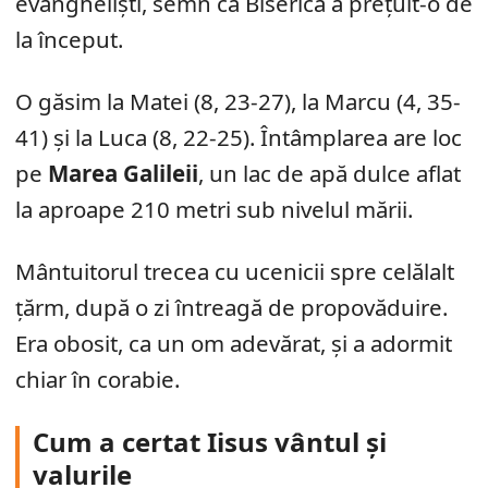
evangheliști, semn că Biserica a prețuit-o de
la început.
O găsim la Matei (8, 23-27), la Marcu (4, 35-
41) și la Luca (8, 22-25). Întâmplarea are loc
pe
Marea Galileii
, un lac de apă dulce aflat
la aproape 210 metri sub nivelul mării.
Mântuitorul trecea cu ucenicii spre celălalt
țărm, după o zi întreagă de propovăduire.
Era obosit, ca un om adevărat, și a adormit
chiar în corabie.
Cum a certat Iisus vântul și
valurile