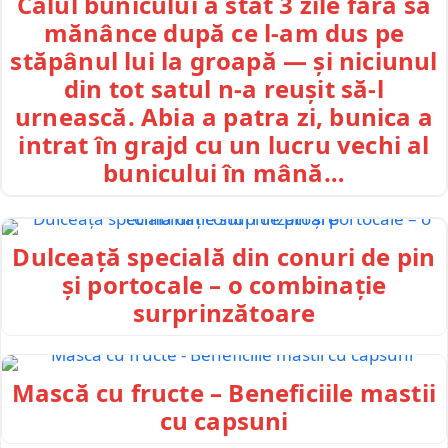
Calul bunicului a stat 3 zile fără să
mănânce după ce l-am dus pe
stăpânul lui la groapă — și niciunul
din tot satul n-a reușit să-l
urnească. Abia a patra zi, bunica a
intrat în grajd cu un lucru vechi al
bunicului în mână…
Dulceață specială din conuri de pin
și portocale – o combinație
surprinzătoare
Mască cu fructe – Beneficiile mastii
cu capsuni