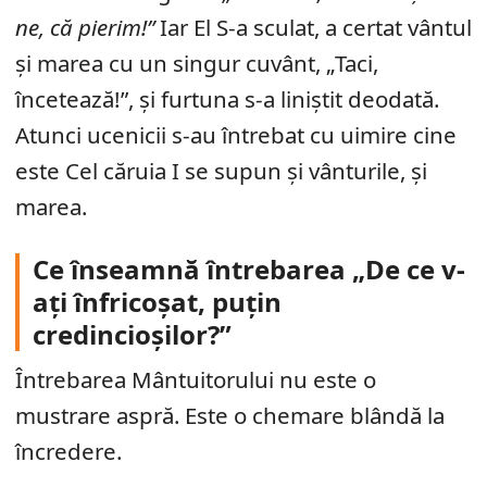
ne, că pierim!”
Iar El S-a sculat, a certat vântul
și marea cu un singur cuvânt, „Taci,
încetează!”, și furtuna s-a liniștit deodată.
Atunci ucenicii s-au întrebat cu uimire cine
este Cel căruia I se supun și vânturile, și
marea.
Ce înseamnă întrebarea „De ce v-
ați înfricoșat, puțin
credincioșilor?”
Întrebarea Mântuitorului nu este o
mustrare aspră. Este o chemare blândă la
încredere.