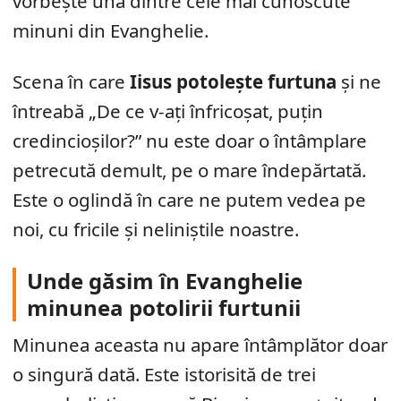
vorbește una dintre cele mai cunoscute
minuni din Evanghelie.
Scena în care
Iisus potolește furtuna
și ne
întreabă „De ce v-ați înfricoșat, puțin
credincioșilor?” nu este doar o întâmplare
petrecută demult, pe o mare îndepărtată.
Este o oglindă în care ne putem vedea pe
noi, cu fricile și neliniștile noastre.
Unde găsim în Evanghelie
minunea potolirii furtunii
Minunea aceasta nu apare întâmplător doar
o singură dată. Este istorisită de trei