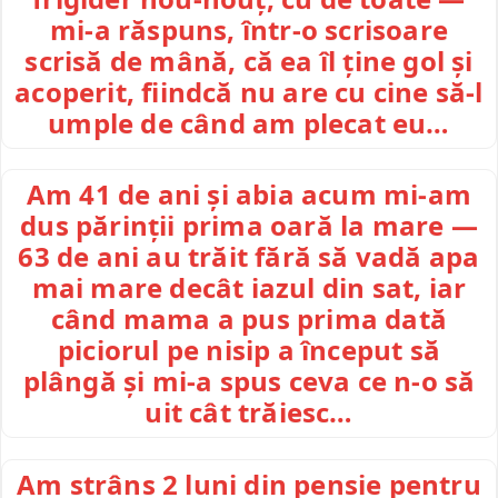
mi-a răspuns, într-o scrisoare
scrisă de mână, că ea îl ține gol și
acoperit, fiindcă nu are cu cine să-l
umple de când am plecat eu…
Am 41 de ani și abia acum mi-am
dus părinții prima oară la mare —
63 de ani au trăit fără să vadă apa
mai mare decât iazul din sat, iar
când mama a pus prima dată
piciorul pe nisip a început să
plângă și mi-a spus ceva ce n-o să
uit cât trăiesc…
Am strâns 2 luni din pensie pentru