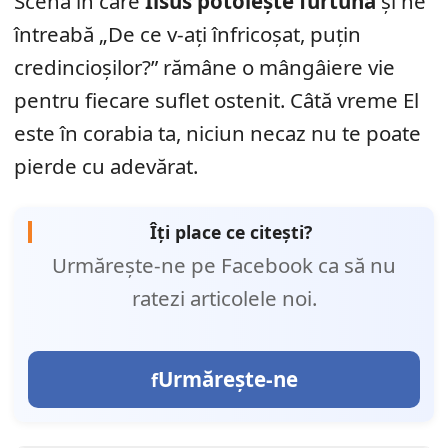
Scena în care
Iisus potolește furtuna
și ne
întreabă „De ce v-ați înfricoșat, puțin
credincioșilor?” rămâne o mângâiere vie
pentru fiecare suflet ostenit. Câtă vreme El
este în corabia ta, niciun necaz nu te poate
pierde cu adevărat.
Îți place ce citești?
Urmărește-ne pe Facebook ca să nu
ratezi articolele noi.
Urmărește-ne