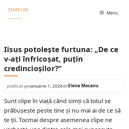
Sari
ZIARE100
la
Menu
conținut
Iisus potolește furtuna: „De ce
v-ați înfricoșat, puțin
credincioșilor?”
Elena Mocanu
publicat pe
ianuarie 1, 2026
de
Sunt clipe în viață când simți că totul se
prăbușește peste tine și nu mai ai de ce să
te ții. Tocmai despre asemenea clipe ne