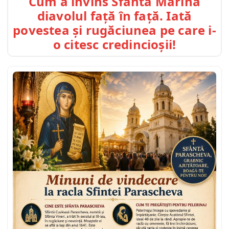
Cum a învins Sfânta Marina
diavolul față în față. Iată
povestea și rugăciunea pe care i-
o citesc credincioșii!