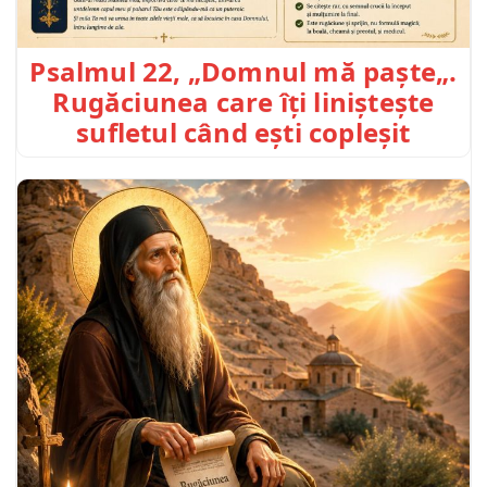
Psalmul 22, „Domnul mă paște„.
Rugăciunea care îți liniștește
sufletul când ești copleșit