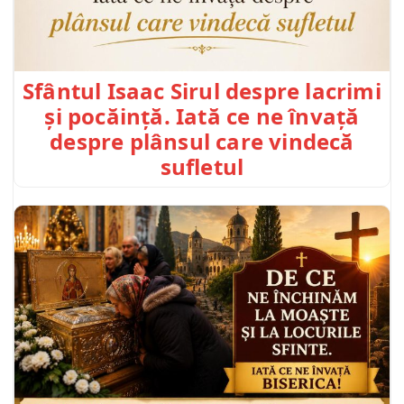
Sfântul Isaac Sirul despre lacrimi
și pocăință. Iată ce ne învață
despre plânsul care vindecă
sufletul