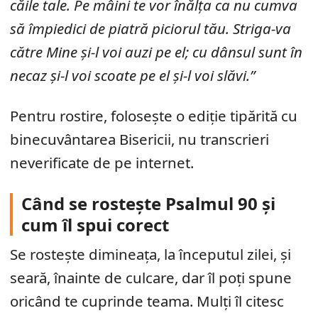
căile tale. Pe mâini te vor înălța ca nu cumva
să împiedici de piatră piciorul tău. Striga-va
către Mine și-l voi auzi pe el; cu dânsul sunt în
necaz și-l voi scoate pe el și-l voi slăvi.”
Pentru rostire, folosește o ediție tipărită cu
binecuvântarea Bisericii, nu transcrieri
neverificate de pe internet.
Când se rostește Psalmul 90 și
cum îl spui corect
Se rostește dimineața, la începutul zilei, și
seară, înainte de culcare, dar îl poți spune
oricând te cuprinde teama. Mulți îl citesc