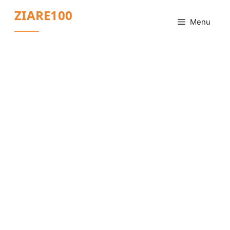
Sari
ZIARE100
la
Menu
conținut