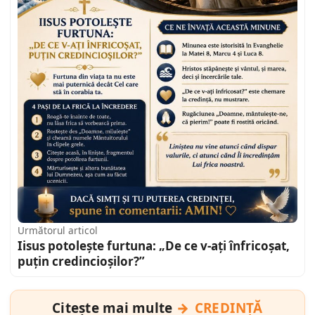
Următorul articol
Iisus potolește furtuna: „De ce v-ați înfricoșat,
puțin credincioșilor?”
Citește mai multe
CREDINȚĂ