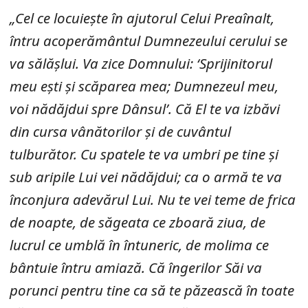
„Cel ce locuiește în ajutorul Celui Preaînalt,
întru acoperământul Dumnezeului cerului se
va sălășlui. Va zice Domnului: ‘Sprijinitorul
meu ești și scăparea mea; Dumnezeul meu,
voi nădăjdui spre Dânsul’. Că El te va izbăvi
din cursa vânătorilor și de cuvântul
tulburător. Cu spatele te va umbri pe tine și
sub aripile Lui vei nădăjdui; ca o armă te va
înconjura adevărul Lui. Nu te vei teme de frica
de noapte, de săgeata ce zboară ziua, de
lucrul ce umblă în întuneric, de molima ce
bântuie întru amiază. Că îngerilor Săi va
porunci pentru tine ca să te păzească în toate