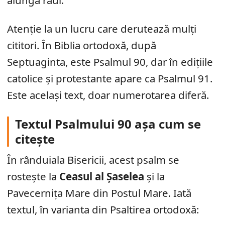
alungă răul.
Atenție la un lucru care derutează mulți
cititori. În Biblia ortodoxă, după
Septuaginta, este Psalmul 90, dar în edițiile
catolice și protestante apare ca Psalmul 91.
Este același text, doar numerotarea diferă.
Textul Psalmului 90 așa cum se
citește
În rânduiala Bisericii, acest psalm se
rostește la
Ceasul al Șaselea
și la
Pavecernița Mare din Postul Mare. Iată
textul, în varianta din Psaltirea ortodoxă: