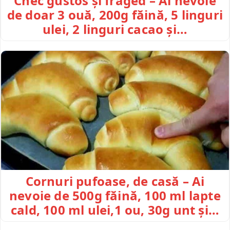
Chec gustos și fraged – Ai nevoie
de doar 3 ouă, 200g făină, 5 linguri
ulei, 2 linguri cacao și…
Cornuri pufoase, de casă – Ai
nevoie de 500g făină, 100 ml lapte
cald, 100 ml ulei,1 ou, 30g unt și…