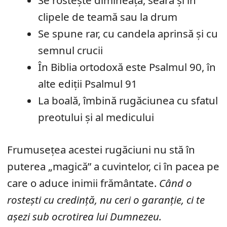
Se rostește dimineața, seară și în
clipele de teamă sau la drum
Se spune rar, cu candela aprinsă și cu
semnul crucii
În Biblia ortodoxă este Psalmul 90, în
alte ediții Psalmul 91
La boală, îmbină rugăciunea cu sfatul
preotului și al medicului
Frumusețea acestei rugăciuni nu stă în
puterea „magică” a cuvintelor, ci în pacea pe
care o aduce inimii frământate.
Când o
rostești cu credință, nu ceri o garanție, ci te
așezi sub ocrotirea lui Dumnezeu.