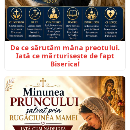
De ce sărutăm mâna preotului.
Iată ce mărturisește de fapt
Biserica!