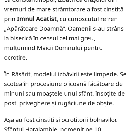
vremuri de mare strâmtorare a fost cinstită
prin
Imnul Acatist
, cu cunoscutul refren
„Apărătoare Doamnă”. Oamenii s-au strâns
la biserică în ceasul cel mai greu,
mulțumind Maicii Domnului pentru
ocrotire.
În Răsărit, modelul izbăvirii este limpede. Se
scotea în procesiune o icoană făcătoare de
minuni sau moaștele unui sfânt, însoțite de
post, priveghere și rugăciune de obște.
Așa au fost cinstiți și ocrotitorii bolnavilor.
Sfântul Haralambie, pomenit pe 10