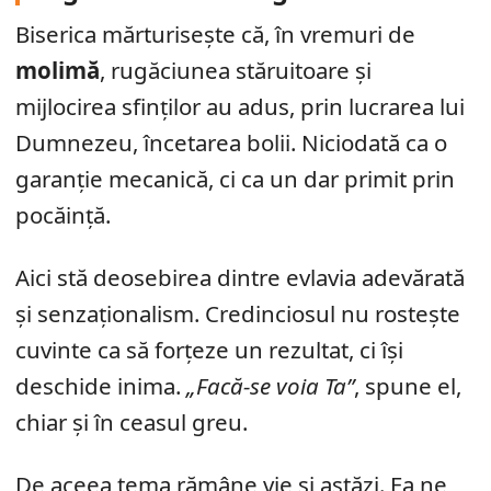
Biserica mărturisește că, în vremuri de
molimă
, rugăciunea stăruitoare și
mijlocirea sfinților au adus, prin lucrarea lui
Dumnezeu, încetarea bolii. Niciodată ca o
garanție mecanică, ci ca un dar primit prin
pocăință.
Aici stă deosebirea dintre evlavia adevărată
și senzaționalism. Credinciosul nu rostește
cuvinte ca să forțeze un rezultat, ci își
deschide inima.
„Facă-se voia Ta”
, spune el,
chiar și în ceasul greu.
De aceea tema rămâne vie și astăzi. Ea ne