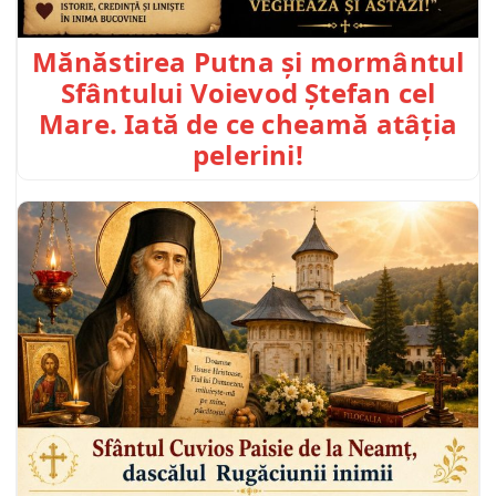
Mănăstirea Putna și mormântul
Sfântului Voievod Ștefan cel
Mare. Iată de ce cheamă atâția
pelerini!