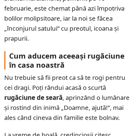
februarie, este chemat până azi împotriva
bolilor molipsitoare, iar la noi se făcea
„înconjurul satului” cu preotul, icoana și
prapurii.
Cum aducem aceeași rugăciune
în casa noastră
Nu trebuie să fii preot ca să te rogi pentru
cei dragi. Poți rândui acasă o scurtă
rugăciune de seară
, aprinzând o lumânare
și rostind din inimă „Doamne, ajută!”, mai
ales când cineva din familie este bolnav.
La vreme de boală, credincioșii citesc