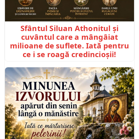
Sfântul Siluan Athonitul și
cuvântul care a mângâiat
milioane de suflete. Iată pentru
ce i se roagă credincioșii!