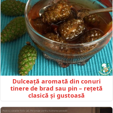
Dulceață aromată din conuri
tinere de brad sau pin – rețetă
clasică și gustoasă