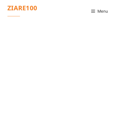
Sari
ZIARE100
la
Menu
conținut