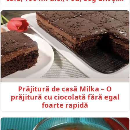
Prăjitură de casă Milka – O
prăjitură cu ciocolată fără egal
foarte rapidă