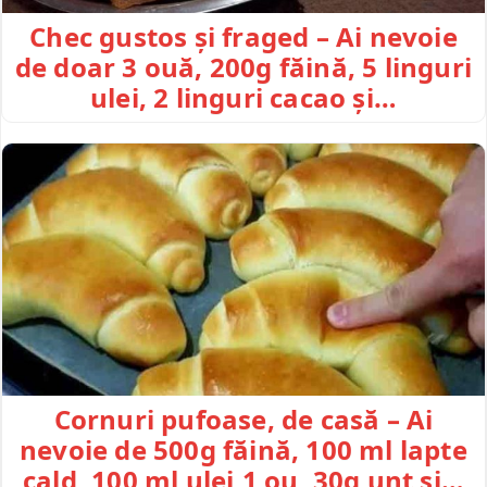
Chec gustos și fraged – Ai nevoie
de doar 3 ouă, 200g făină, 5 linguri
ulei, 2 linguri cacao și…
Cornuri pufoase, de casă – Ai
nevoie de 500g făină, 100 ml lapte
cald, 100 ml ulei,1 ou, 30g unt și…