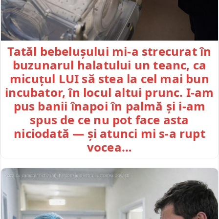
Tatăl bebelușului mi-a strecurat în
buzunarul halatului un teanc, ca
micuțul LUI să stea la cel mai bun
incubator, în locul altui prunc. I-am
pus banii înapoi în palmă și i-am
spus de ce nu pot face asta
niciodată — și atunci mi s-a rupt
vocea…