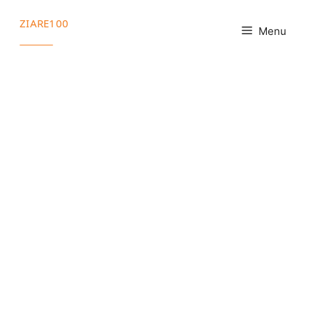
Sari
ZIARE100
la
Menu
conținut