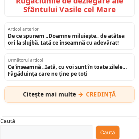
Rugăciunile de dezlegare ale
Sfântului Vasile cel Mare
Articol anterior
De ce spunem „Doamne miluiește„ de atâtea
ori la slujbă. Iată ce înseamnă cu adevărat!
Următorul articol
Ce înseamnă „Iată, cu voi sunt în toate zilele„.
Făgăduința care ne ține pe toți
Citește mai multe
CREDINȚĂ
Caută
Caută