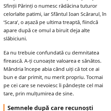
Sfinții Părinți o numesc rădăcina tuturor
celorlalte patimi, iar Sfântul Ioan Scărarul, în
‘Scara’, o așază pe ultima treaptă, fiindcă
apare după ce omul a biruit deja alte
slăbiciuni.
Ea nu trebuie confundată cu demnitatea
firească. A-ți cunoaște valoarea e sănătos.
Mândria începe abia când uiți că tot ce ai
bun e dar primit, nu merit propriu. Tocmai
pe cei care se nevoiesc îi pândește cel mai
tare, prin mulțumirea de sine.
Semnele după care recunoști