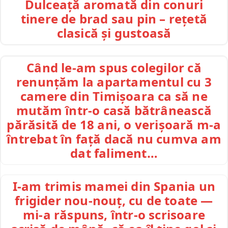
Dulceață aromată din conuri
tinere de brad sau pin – rețetă
clasică și gustoasă
Când le-am spus colegilor că
renunțăm la apartamentul cu 3
camere din Timișoara ca să ne
mutăm într-o casă bătrânească
părăsită de 18 ani, o verișoară m-a
întrebat în față dacă nu cumva am
dat faliment…
I-am trimis mamei din Spania un
frigider nou-nouț, cu de toate —
mi-a răspuns, într-o scrisoare