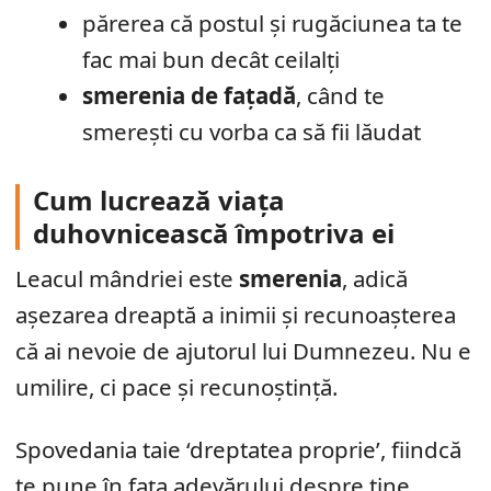
părerea că postul și rugăciunea ta te
fac mai bun decât ceilalți
smerenia de fațadă
, când te
smerești cu vorba ca să fii lăudat
Cum lucrează viața
duhovnicească împotriva ei
Leacul mândriei este
smerenia
, adică
așezarea dreaptă a inimii și recunoașterea
că ai nevoie de ajutorul lui Dumnezeu. Nu e
umilire, ci pace și recunoștință.
Spovedania taie ‘dreptatea proprie’, fiindcă
te pune în fața adevărului despre tine.