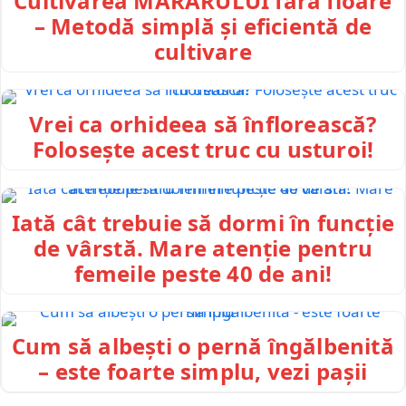
Cultivarea MĂRARULUI fără floare
– Metodă simplă și eficientă de
cultivare
Vrei ca orhideea să înflorească?
Folosește acest truc cu usturoi!
Iată cât trebuie să dormi în funcție
de vârstă. Mare atenție pentru
femeile peste 40 de ani!
Cum să albești o pernă îngălbenită
– este foarte simplu, vezi pașii