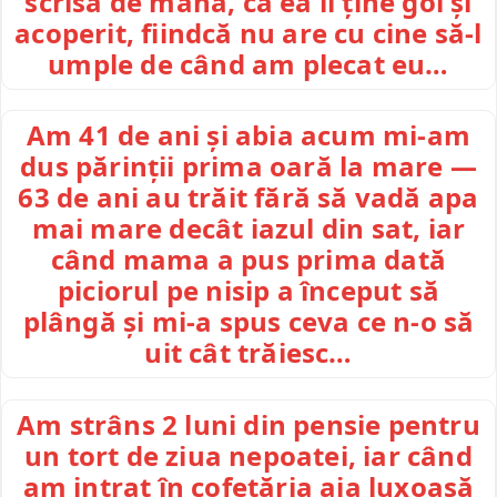
scrisă de mână, că ea îl ține gol și
acoperit, fiindcă nu are cu cine să-l
umple de când am plecat eu…
Am 41 de ani și abia acum mi-am
dus părinții prima oară la mare —
63 de ani au trăit fără să vadă apa
mai mare decât iazul din sat, iar
când mama a pus prima dată
piciorul pe nisip a început să
plângă și mi-a spus ceva ce n-o să
uit cât trăiesc…
Am strâns 2 luni din pensie pentru
un tort de ziua nepoatei, iar când
am intrat în cofetăria aia luxoasă