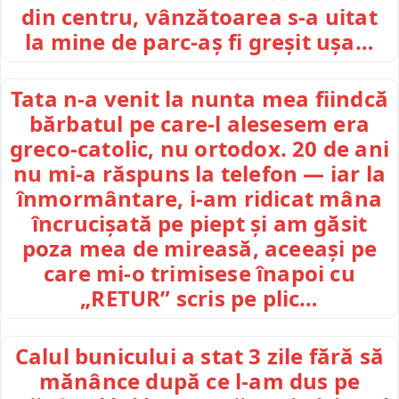
din centru, vânzătoarea s-a uitat
la mine de parc-aș fi greșit ușa…
Tata n-a venit la nunta mea fiindcă
bărbatul pe care-l alesesem era
greco-catolic, nu ortodox. 20 de ani
nu mi-a răspuns la telefon — iar la
înmormântare, i-am ridicat mâna
încrucișată pe piept și am găsit
poza mea de mireasă, aceeași pe
care mi-o trimisese înapoi cu
„RETUR” scris pe plic…
Calul bunicului a stat 3 zile fără să
mănânce după ce l-am dus pe