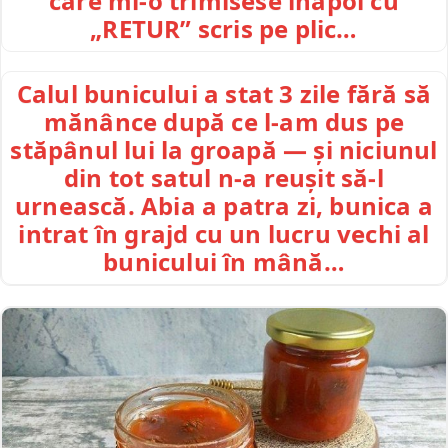
care mi-o trimisese înapoi cu
„RETUR” scris pe plic…
Calul bunicului a stat 3 zile fără să
mănânce după ce l-am dus pe
stăpânul lui la groapă — și niciunul
din tot satul n-a reușit să-l
urnească. Abia a patra zi, bunica a
intrat în grajd cu un lucru vechi al
bunicului în mână…