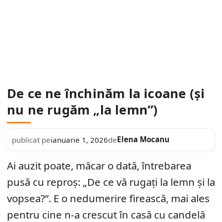
De ce ne închinăm la icoane (și
nu ne rugăm „la lemn”)
Elena Mocanu
publicat pe
ianuarie 1, 2026
de
Ai auzit poate, măcar o dată, întrebarea
pusă cu reproș: „De ce vă rugați la lemn și la
vopsea?”. E o nedumerire firească, mai ales
pentru cine n-a crescut în casă cu candelă