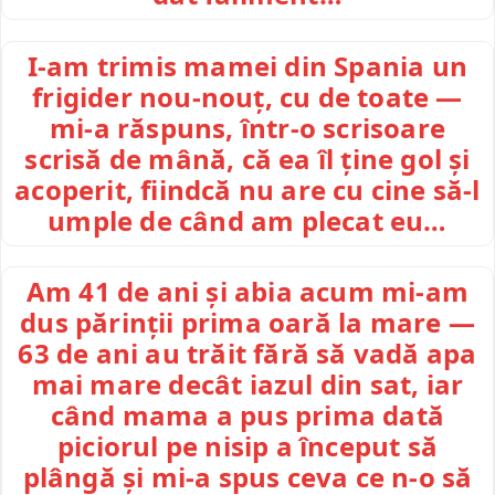
I-am trimis mamei din Spania un
frigider nou-nouț, cu de toate —
mi-a răspuns, într-o scrisoare
scrisă de mână, că ea îl ține gol și
acoperit, fiindcă nu are cu cine să-l
umple de când am plecat eu…
Am 41 de ani și abia acum mi-am
dus părinții prima oară la mare —
63 de ani au trăit fără să vadă apa
mai mare decât iazul din sat, iar
când mama a pus prima dată
piciorul pe nisip a început să
plângă și mi-a spus ceva ce n-o să