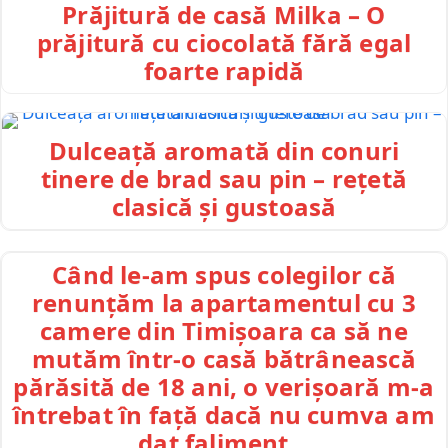
Prăjitură de casă Milka – O
prăjitură cu ciocolată fără egal
foarte rapidă
Dulceață aromată din conuri
tinere de brad sau pin – rețetă
clasică și gustoasă
Când le-am spus colegilor că
renunțăm la apartamentul cu 3
camere din Timișoara ca să ne
mutăm într-o casă bătrânească
părăsită de 18 ani, o verișoară m-a
întrebat în față dacă nu cumva am
dat faliment…