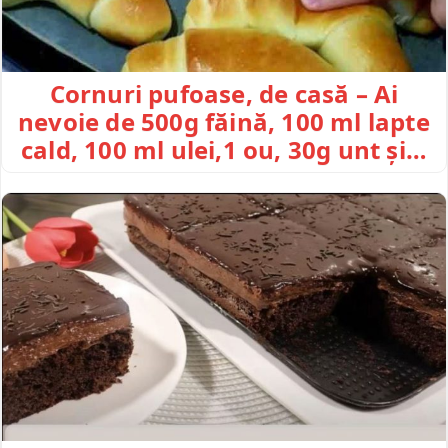
Cornuri pufoase, de casă – Ai
nevoie de 500g făină, 100 ml lapte
cald, 100 ml ulei,1 ou, 30g unt și…