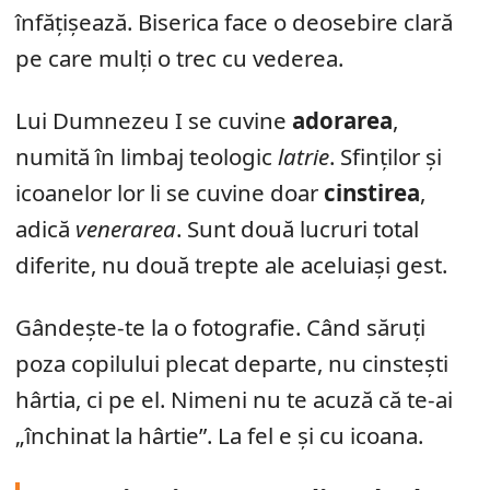
înfățișează. Biserica face o deosebire clară
pe care mulți o trec cu vederea.
Lui Dumnezeu I se cuvine
adorarea
,
numită în limbaj teologic
latrie
. Sfinților și
icoanelor lor li se cuvine doar
cinstirea
,
adică
venerarea
. Sunt două lucruri total
diferite, nu două trepte ale aceluiași gest.
Gândește-te la o fotografie. Când săruți
poza copilului plecat departe, nu cinstești
hârtia, ci pe el. Nimeni nu te acuză că te-ai
„închinat la hârtie”. La fel e și cu icoana.