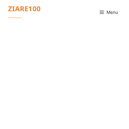
Sari
ZIARE100
la
Menu
conținut