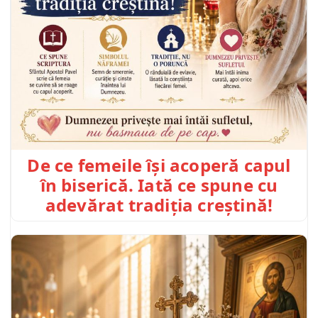
De ce femeile își acoperă capul
în biserică. Iată ce spune cu
adevărat tradiția creștină!