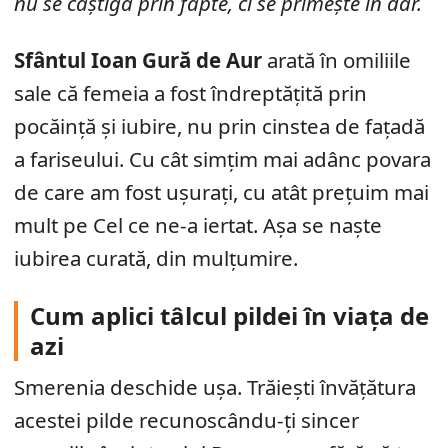
nu se câștigă prin fapte, ci se primește în dar.
Sfântul Ioan Gură de Aur
arată în omiliile
sale că femeia a fost îndreptățită prin
pocăință și iubire, nu prin cinstea de fațadă
a fariseului. Cu cât simțim mai adânc povara
de care am fost ușurați, cu atât prețuim mai
mult pe Cel ce ne-a iertat. Așa se naște
iubirea curată, din mulțumire.
Cum aplici tâlcul pildei în viața de
azi
Smerenia deschide ușa. Trăiești învățătura
acestei pilde recunoscându-ți sincer