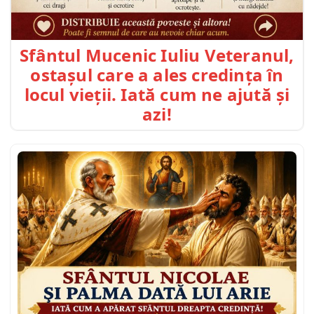
Sfântul Mucenic Iuliu Veteranul,
ostașul care a ales credința în
locul vieții. Iată cum ne ajută și
azi!