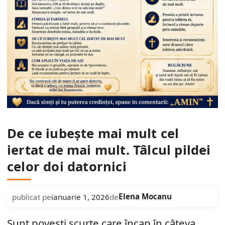
De ce iubește mai mult cel
iertat de mai mult. Tâlcul pildei
celor doi datornici
Elena Mocanu
publicat pe
ianuarie 1, 2026
de
Sunt povești scurte care încap în câteva