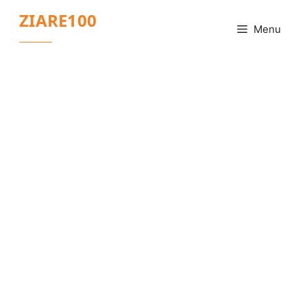
Sari
ZIARE100
la
Menu
conținut