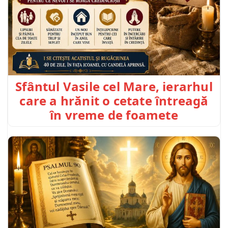
Sfântul Vasile cel Mare, ierarhul
care a hrănit o cetate întreagă
în vreme de foamete