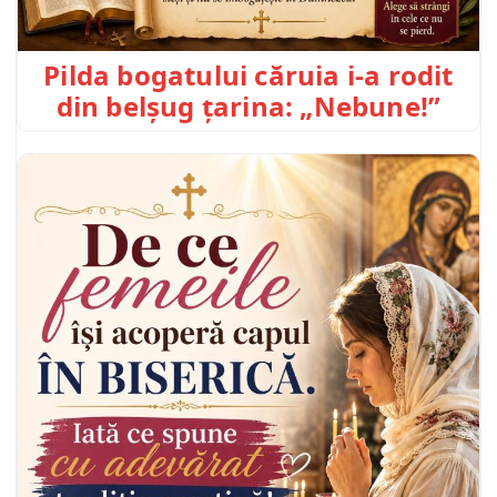
Pilda bogatului căruia i-a rodit
din belșug țarina: „Nebune!”