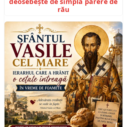
deosebește de simpla părere de
rău