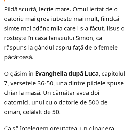
Pildă scurtă, lecție mare. Omul iertat de o
datorie mai grea iubește mai mult, fiindcă
simte mai adânc mila care i s-a făcut. Iisus o
rostește în casa fariseului Simon, ca
răspuns la gândul aspru față de o femeie
păcătoasă.
O găsim în
Evanghelia după Luca
, capitolul
7, versetele 36-50, una dintre pildele spuse
chiar la masă. Un cămătar avea doi
datornici, unul cu o datorie de 500 de
dinari, celălalt de 50.
Ca să înțelegem greutatea, un dinar era