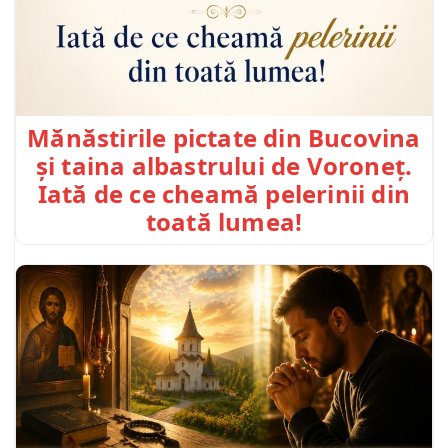
Mănăstirile pictate din Bucovina
și taina albastrului de Voroneț.
Iată de ce cheamă pelerinii din
toată lumea!