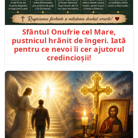
Sfântul Onufrie cel Mare,
pustnicul hrănit de îngeri. Iată
pentru ce nevoi îi cer ajutorul
credincioșii!