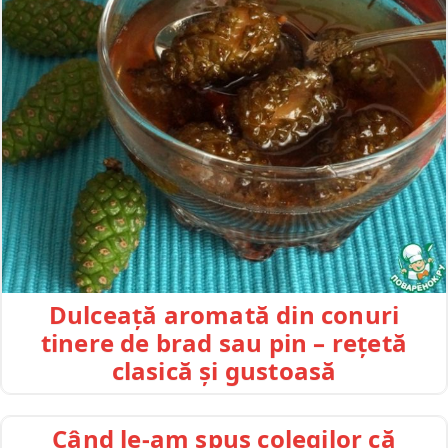
Dulceață aromată din conuri
tinere de brad sau pin – rețetă
clasică și gustoasă
Când le-am spus colegilor că