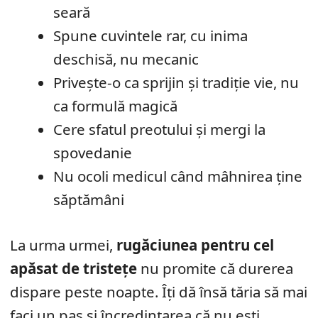
seară
Spune cuvintele rar, cu inima
deschisă, nu mecanic
Privește-o ca sprijin și tradiție vie, nu
ca formulă magică
Cere sfatul preotului și mergi la
spovedanie
Nu ocoli medicul când mâhnirea ține
săptămâni
La urma urmei,
rugăciunea pentru cel
apăsat de tristețe
nu promite că durerea
dispare peste noapte. Îți dă însă tăria să mai
faci un pas și încredințarea că nu ești