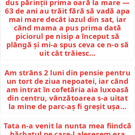
dus părinții prima oară la mare —
63 de ani au trăit fără să vadă apa
mai mare decât iazul din sat, iar
când mama a pus prima dată
piciorul pe nisip a început să
plângă și mi-a spus ceva ce n-o să
uit cât trăiesc…
Am strâns 2 luni din pensie pentru
un tort de ziua nepoatei, iar când
am intrat în cofetăria aia luxoasă
din centru, vânzătoarea s-a uitat
la mine de parc-aș fi greșit ușa…
Tata n-a venit la nunta mea fiindcă
bărbatul pe care-l alesesem era