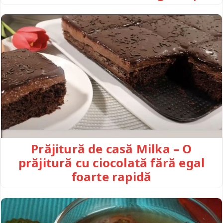
Prăjitură de casă Milka – O
prăjitură cu ciocolată fără egal
foarte rapidă