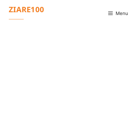
Sari
ZIARE100
la
Menu
conținut