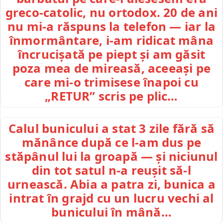
greco-catolic, nu ortodox. 20 de ani
nu mi-a răspuns la telefon — iar la
înmormântare, i-am ridicat mâna
încrucișată pe piept și am găsit
poza mea de mireasă, aceeași pe
care mi-o trimisese înapoi cu
„RETUR” scris pe plic…
Calul bunicului a stat 3 zile fără să
mănânce după ce l-am dus pe
stăpânul lui la groapă — și niciunul
din tot satul n-a reușit să-l
urnească. Abia a patra zi, bunica a
intrat în grajd cu un lucru vechi al
bunicului în mână…