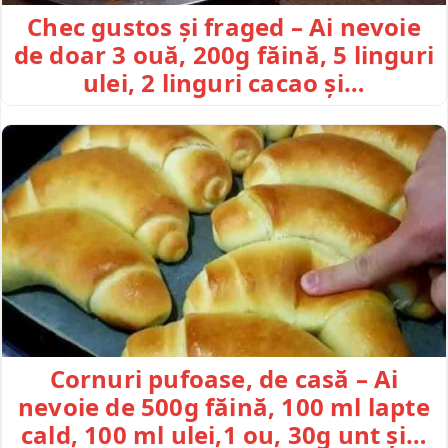
Chec gustos și fraged – Ai nevoie
de doar 3 ouă, 200g făină, 5 linguri
ulei, 2 linguri cacao și…
Cornuri pufoase, de casă – Ai
nevoie de 500g făină, 100 ml lapte
cald, 100 ml ulei,1 ou, 30g unt și…