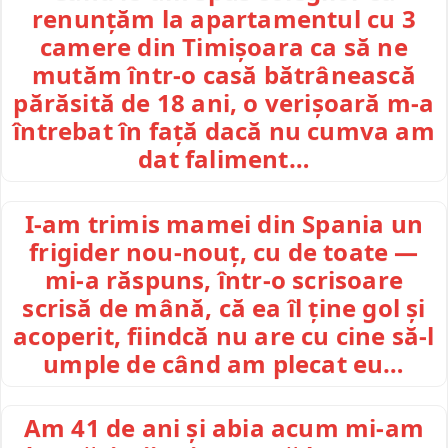
renunțăm la apartamentul cu 3
camere din Timișoara ca să ne
mutăm într-o casă bătrânească
părăsită de 18 ani, o verișoară m-a
întrebat în față dacă nu cumva am
dat faliment…
I-am trimis mamei din Spania un
frigider nou-nouț, cu de toate —
mi-a răspuns, într-o scrisoare
scrisă de mână, că ea îl ține gol și
acoperit, fiindcă nu are cu cine să-l
umple de când am plecat eu…
Am 41 de ani și abia acum mi-am