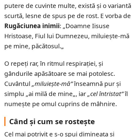
putere de cuvinte multe, există și o variantă
scurtă, lesne de spus pe de rost. E vorba de
Rugăciunea inimii
: „Doamne Iisuse
Hristoase, Fiul lui Dumnezeu, miluiește-mă
pe mine, păcătosul.„
O repeți rar, în ritmul respirației, și
gândurile apăsătoare se mai potolesc.
Cuvântul
„miluiește-mă”
înseamnă pur și
simplu „ai milă de mine„, iar
„cel întristat”
îl
numește pe omul cuprins de mâhnire.
Când și cum se rostește
Cel mai potrivit e s-o spui dimineața și