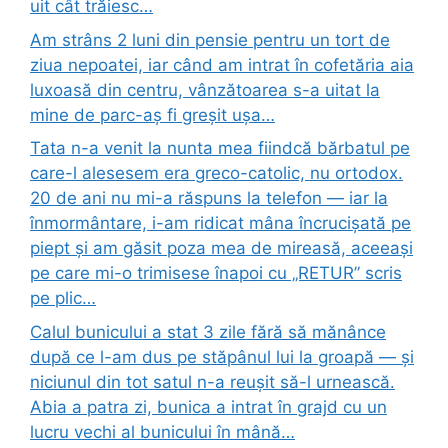
uit cât trăiesc…
Am strâns 2 luni din pensie pentru un tort de
ziua nepoatei, iar când am intrat în cofetăria aia
luxoasă din centru, vânzătoarea s-a uitat la
mine de parc-aș fi greșit ușa…
Tata n-a venit la nunta mea fiindcă bărbatul pe
care-l alesesem era greco-catolic, nu ortodox.
20 de ani nu mi-a răspuns la telefon — iar la
înmormântare, i-am ridicat mâna încrucișată pe
piept și am găsit poza mea de mireasă, aceeași
pe care mi-o trimisese înapoi cu „RETUR” scris
pe plic…
Calul bunicului a stat 3 zile fără să mănânce
după ce l-am dus pe stăpânul lui la groapă — și
niciunul din tot satul n-a reușit să-l urnească.
Abia a patra zi, bunica a intrat în grajd cu un
lucru vechi al bunicului în mână…