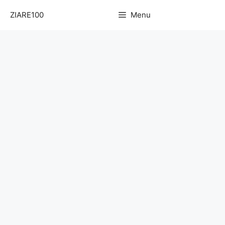
Sari
ZIARE100
Menu
la
conținut