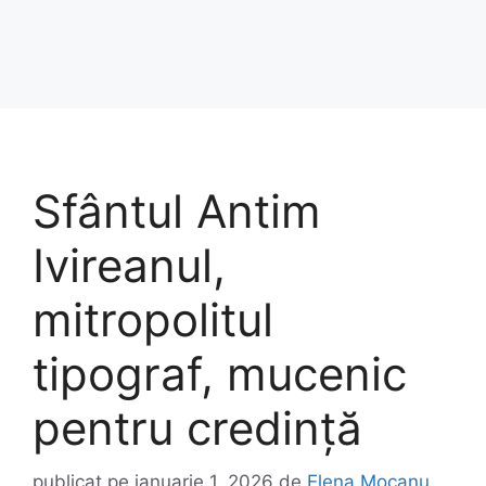
Sfântul Antim
Ivireanul,
mitropolitul
tipograf, mucenic
pentru credință
publicat pe
ianuarie 1, 2026
de
Elena Mocanu