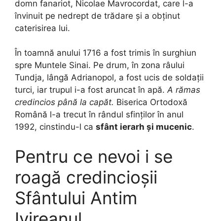
domn fanariot, Nicolae Mavrocordat, care l-a
învinuit pe nedrept de trădare și a obținut
caterisirea lui.
În toamnă anului 1716 a fost trimis în surghiun
spre Muntele Sinai. Pe drum, în zona râului
Tundja, lângă Adrianopol, a fost ucis de soldații
turci, iar trupul i-a fost aruncat în apă.
A rămas
credincios până la capăt.
Biserica Ortodoxă
Română l-a trecut în rândul sfinților în anul
1992, cinstindu-l ca
sfânt ierarh și mucenic
.
Pentru ce nevoi i se
roagă credincioșii
Sfântului Antim
Ivireanul