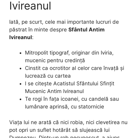
Ivireanul
Iată, pe scurt, cele mai importante lucruri de
păstrat în minte despre
Sfântul Antim
Ivireanul
:
Mitropolit tipograf, originar din Iviria,
mucenic pentru credință
Cinstit ca ocrotitor al celor care învață și
lucrează cu cartea
I se citește Acatistul Sfântului Sfințit
Mucenic Antim Ivireanul
Te rogi în fața icoanei, cu candelă sau
lumânare aprinsă, cu statornicie
Viața lui ne arată că nici robia, nici clevetirea nu
pot opri un suflet hotărât să slujească lui
Dumnezeu. Dintr-un rob necunoscut, a ajuns