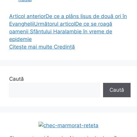
Articol anterior
De ce a plâns Iisus de două ori în
Evanghelii
Următorul articol
De ce se roagă
oamenii Sfântului Haralambie în vreme de
epidemie
Citește mai multe
Credință
Caută
Caută