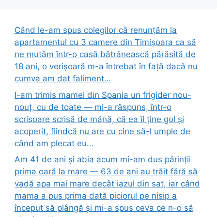
Când le-am spus colegilor că renunțăm la
apartamentul cu 3 camere din Timișoara ca să
ne mutăm într-o casă bătrânească părăsită de
18 ani, o verișoară m-a întrebat în față dacă nu
cumva am dat faliment…
I-am trimis mamei din Spania un frigider nou-
nouț, cu de toate — mi-a răspuns, într-o
scrisoare scrisă de mână, că ea îl ține gol și
acoperit, fiindcă nu are cu cine să-l umple de
când am plecat eu…
Am 41 de ani și abia acum mi-am dus părinții
prima oară la mare — 63 de ani au trăit fără să
vadă apa mai mare decât iazul din sat, iar când
mama a pus prima dată piciorul pe nisip a
început să plângă și mi-a spus ceva ce n-o să