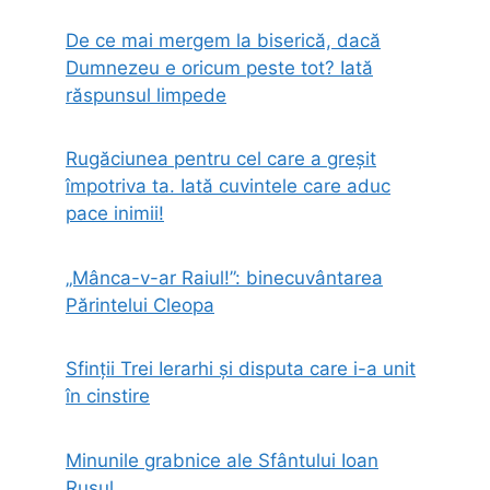
De ce mai mergem la biserică, dacă
Dumnezeu e oricum peste tot? Iată
răspunsul limpede
Rugăciunea pentru cel care a greșit
împotriva ta. Iată cuvintele care aduc
pace inimii!
„Mânca-v-ar Raiul!”: binecuvântarea
Părintelui Cleopa
Sfinții Trei Ierarhi și disputa care i-a unit
în cinstire
Minunile grabnice ale Sfântului Ioan
Rusul