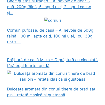
Chec gustos și fraged – Ai nevoie de doar 3
ouă, 200g făină, 5 linguri ulei, 2 linguri cacao
și…
Cornuri pufoase, de casă – Ai nevoie de 500g
făină, 100 ml lapte cald, 100 ml ulei,1 ou, 30g
unt și…
Prăjitură de casă Milka – O prăjitură cu ciocolată
fără egal foarte rapidă
Dulceață aromată din conuri tinere de brad sau
pin – rețetă clasică și gustoasă