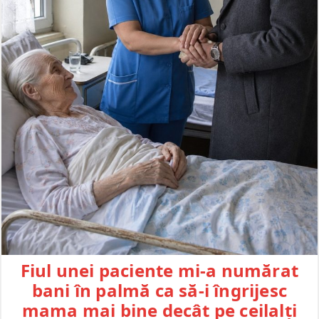
Fiul unei paciente mi-a numărat
bani în palmă ca să-i îngrijesc
mama mai bine decât pe ceilalți