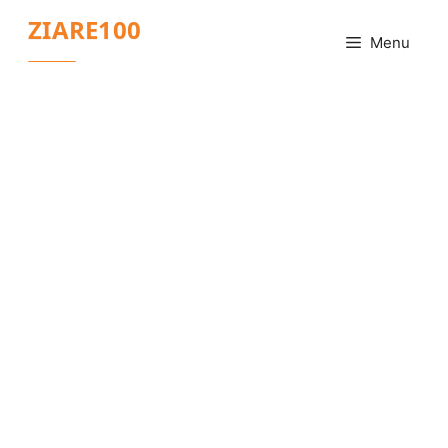
Sari
ZIARE100
la
Menu
conținut