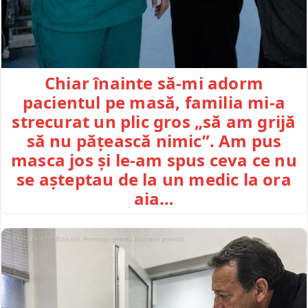
Chiar înainte să-mi adorm
pacientul pe masă, familia mi-a
strecurat un plic gros „să am grijă
să nu pățească nimic”. Am pus
masca jos și le-am spus ceva ce nu
se așteptau de la un medic la ora
aia…