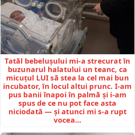
Tatăl bebelușului mi-a strecurat în
buzunarul halatului un teanc, ca
micuțul LUI să stea la cel mai bun
incubator, în locul altui prunc. I-am
pus banii înapoi în palmă și i-am
spus de ce nu pot face asta
niciodată — și atunci mi s-a rupt
vocea…