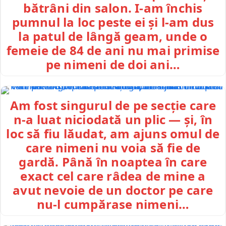
bătrâni din salon. I-am închis
pumnul la loc peste ei și l-am dus
la patul de lângă geam, unde o
femeie de 84 de ani nu mai primise
pe nimeni de doi ani…
Am fost singurul de pe secție care
n-a luat niciodată un plic — și, în
loc să fiu lăudat, am ajuns omul de
care nimeni nu voia să fie de
gardă. Până în noaptea în care
exact cel care râdea de mine a
avut nevoie de un doctor pe care
nu-l cumpărase nimeni…