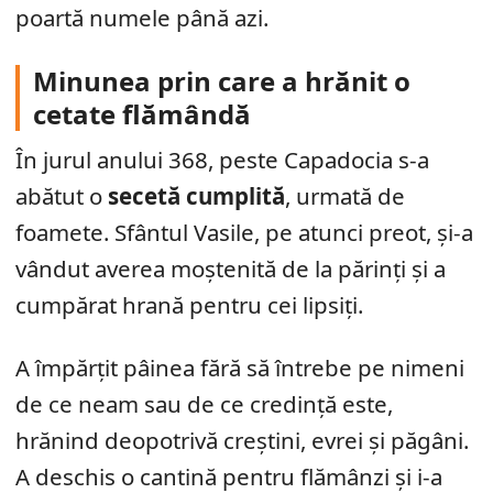
poartă numele până azi.
Minunea prin care a hrănit o
cetate flămândă
În jurul anului 368, peste Capadocia s-a
abătut o
secetă cumplită
, urmată de
foamete. Sfântul Vasile, pe atunci preot, și-a
vândut averea moștenită de la părinți și a
cumpărat hrană pentru cei lipsiți.
A împărțit pâinea fără să întrebe pe nimeni
de ce neam sau de ce credință este,
hrănind deopotrivă creștini, evrei și păgâni.
A deschis o cantină pentru flămânzi și i-a