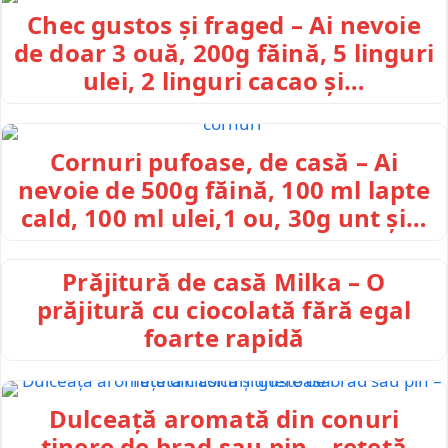
Chec gustos și fraged – Ai nevoie
de doar 3 ouă, 200g făină, 5 linguri
ulei, 2 linguri cacao și…
Cornuri pufoase, de casă – Ai
nevoie de 500g făină, 100 ml lapte
cald, 100 ml ulei,1 ou, 30g unt și…
Prăjitură de casă Milka – O
prăjitură cu ciocolată fără egal
foarte rapidă
Dulceață aromată din conuri
tinere de brad sau pin – rețetă