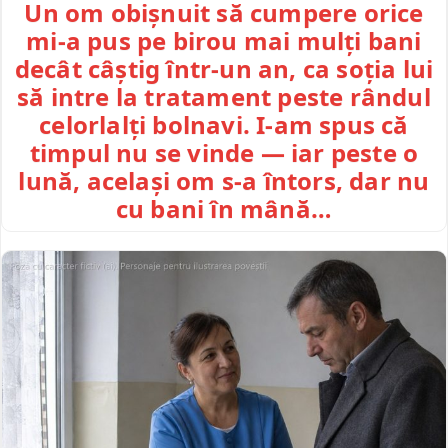
Un om obișnuit să cumpere orice
mi-a pus pe birou mai mulți bani
decât câștig într-un an, ca soția lui
să intre la tratament peste rândul
celorlalți bolnavi. I-am spus că
timpul nu se vinde — iar peste o
lună, același om s-a întors, dar nu
cu bani în mână…