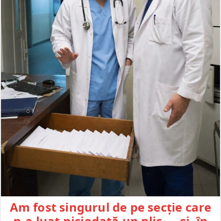
Am fost singurul de pe secție care
n-a luat niciodată un plic — și, în