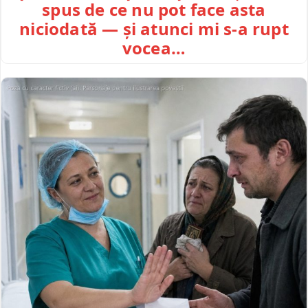
spus de ce nu pot face asta
niciodată — și atunci mi s-a rupt
vocea…