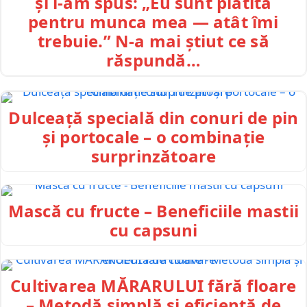
și i-am spus: „Eu sunt plătită
pentru munca mea — atât îmi
trebuie.” N-a mai știut ce să
răspundă…
Dulceață specială din conuri de pin
și portocale – o combinație
surprinzătoare
Mască cu fructe – Beneficiile mastii
cu capsuni
Cultivarea MĂRARULUI fără floare
– Metodă simplă și eficientă de