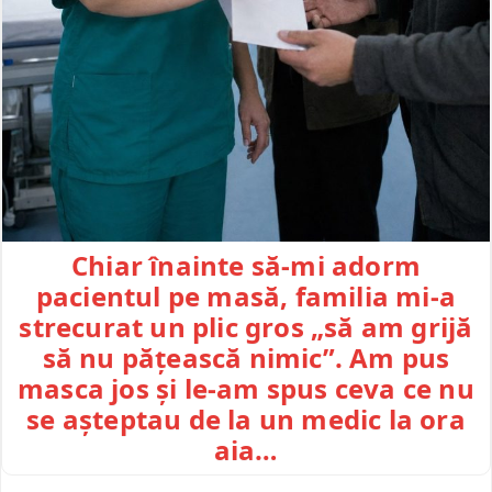
Chiar înainte să-mi adorm
pacientul pe masă, familia mi-a
strecurat un plic gros „să am grijă
să nu pățească nimic”. Am pus
masca jos și le-am spus ceva ce nu
se așteptau de la un medic la ora
aia…