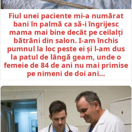
Fiul unei paciente mi-a numărat
bani în palmă ca să-i îngrijesc
mama mai bine decât pe ceilalți
bătrâni din salon. I-am închis
pumnul la loc peste ei și l-am dus
la patul de lângă geam, unde o
femeie de 84 de ani nu mai primise
pe nimeni de doi ani…