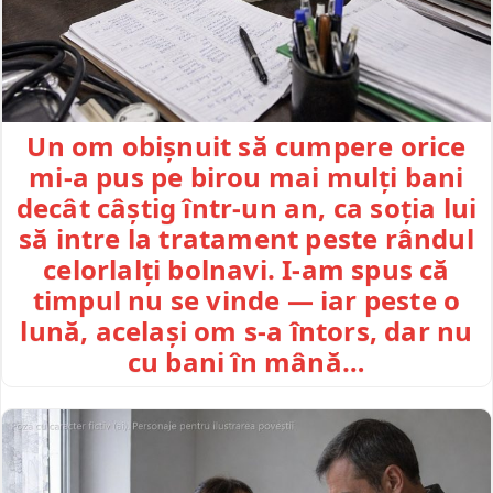
Un om obișnuit să cumpere orice
mi-a pus pe birou mai mulți bani
decât câștig într-un an, ca soția lui
să intre la tratament peste rândul
celorlalți bolnavi. I-am spus că
timpul nu se vinde — iar peste o
lună, același om s-a întors, dar nu
cu bani în mână…