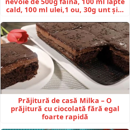
nevoie de 500g făină, 100 ml lapte
cald, 100 ml ulei,1 ou, 30g unt și…
Prăjitură de casă Milka – O
prăjitură cu ciocolată fără egal
foarte rapidă