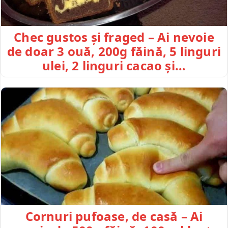
Chec gustos și fraged – Ai nevoie
de doar 3 ouă, 200g făină, 5 linguri
ulei, 2 linguri cacao și…
Cornuri pufoase, de casă – Ai