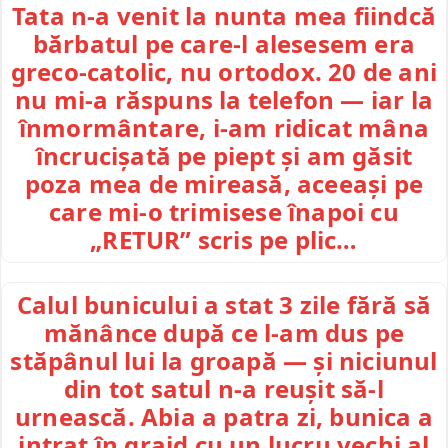
Tata n-a venit la nunta mea fiindcă
bărbatul pe care-l alesesem era
greco-catolic, nu ortodox. 20 de ani
nu mi-a răspuns la telefon — iar la
înmormântare, i-am ridicat mâna
încrucișată pe piept și am găsit
poza mea de mireasă, aceeași pe
care mi-o trimisese înapoi cu
„RETUR” scris pe plic…
Calul bunicului a stat 3 zile fără să
mănânce după ce l-am dus pe
stăpânul lui la groapă — și niciunul
din tot satul n-a reușit să-l
urnească. Abia a patra zi, bunica a
intrat în grajd cu un lucru vechi al