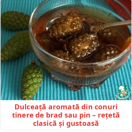
Dulceață aromată din conuri
tinere de brad sau pin – rețetă
clasică și gustoasă