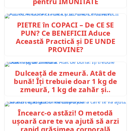
pentru IMUNITATE
PIETRE în COPACI – De CE SE
PUN? Ce BENEFICII Aduce
Această Practică și DE UNDE
PROVINE?
Dulceață de zmeură. Atât de
bună! Îți trebuie doar 1 kg de
zmeură, 1 kg de zahăr și..
Încearc-o astăzi! O metodă
ușoară care te va ajută să arzi
rapid grăsimea corporală