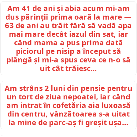
Am 41 de ani și abia acum mi-am
dus părinții prima oară la mare —
63 de ani au trăit fără să vadă apa
mai mare decât iazul din sat, iar
când mama a pus prima dată
piciorul pe nisip a început să
plângă și mi-a spus ceva ce n-o să
uit cât trăiesc…
Am strâns 2 luni din pensie pentru
un tort de ziua nepoatei, iar când
am intrat în cofetăria aia luxoasă
din centru, vânzătoarea s-a uitat
la mine de parc-aș fi greșit ușa…