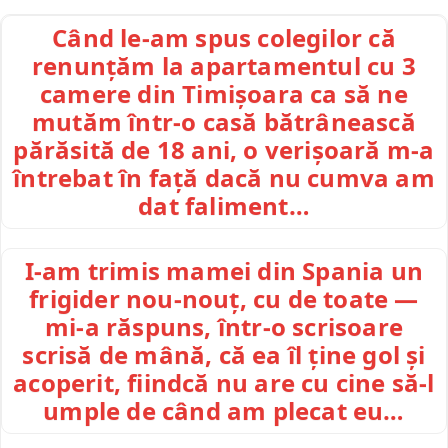
Când le-am spus colegilor că
renunțăm la apartamentul cu 3
camere din Timișoara ca să ne
mutăm într-o casă bătrânească
părăsită de 18 ani, o verișoară m-a
întrebat în față dacă nu cumva am
dat faliment…
I-am trimis mamei din Spania un
frigider nou-nouț, cu de toate —
mi-a răspuns, într-o scrisoare
scrisă de mână, că ea îl ține gol și
acoperit, fiindcă nu are cu cine să-l
umple de când am plecat eu…