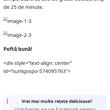
de 25 de minute.
Poftă bună!
<div style=”text-align: center”
id=”suntgospo-574095763″>
Vrei mai multe rețete delicioase?
Urmărește-ne pe Facebook pentru