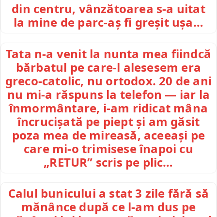
din centru, vânzătoarea s-a uitat
la mine de parc-aș fi greșit ușa…
Tata n-a venit la nunta mea fiindcă
bărbatul pe care-l alesesem era
greco-catolic, nu ortodox. 20 de ani
nu mi-a răspuns la telefon — iar la
înmormântare, i-am ridicat mâna
încrucișată pe piept și am găsit
poza mea de mireasă, aceeași pe
care mi-o trimisese înapoi cu
„RETUR” scris pe plic…
Calul bunicului a stat 3 zile fără să
mănânce după ce l-am dus pe