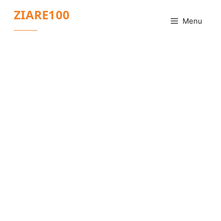
Sari
ZIARE100
la
Menu
conținut