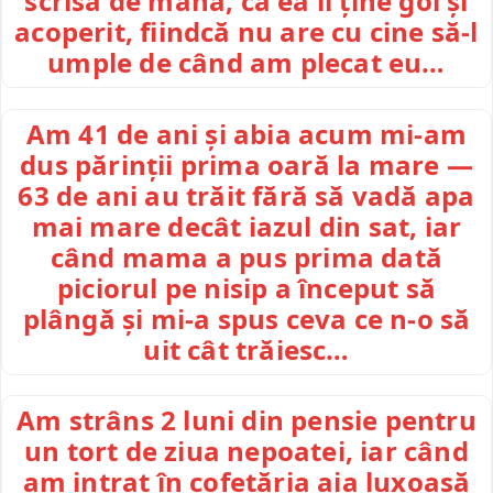
scrisă de mână, că ea îl ține gol și
acoperit, fiindcă nu are cu cine să-l
umple de când am plecat eu…
Am 41 de ani și abia acum mi-am
dus părinții prima oară la mare —
63 de ani au trăit fără să vadă apa
mai mare decât iazul din sat, iar
când mama a pus prima dată
piciorul pe nisip a început să
plângă și mi-a spus ceva ce n-o să
uit cât trăiesc…
Am strâns 2 luni din pensie pentru
un tort de ziua nepoatei, iar când
am intrat în cofetăria aia luxoasă