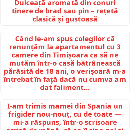
Dulceață aromată din conuri
tinere de brad sau pin – rețetă
clasică și gustoasă
Când le-am spus colegilor că
renunțăm la apartamentul cu 3
camere din Timișoara ca să ne
mutăm într-o casă bătrânească
părăsită de 18 ani, o verișoară m-a
întrebat în față dacă nu cumva am
dat faliment…
I-am trimis mamei din Spania un
frigider nou-nouț, cu de toate —
mi-a răspuns, într-o scrisoare