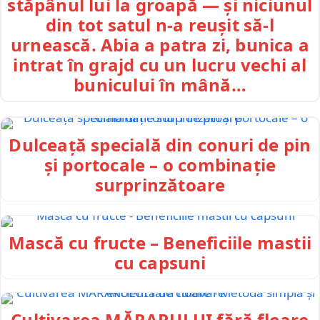
stăpânul lui la groapă — și niciunul
din tot satul n-a reușit să-l
urnească. Abia a patra zi, bunica a
intrat în grajd cu un lucru vechi al
bunicului în mână…
Dulceață specială din conuri de pin
și portocale – o combinație
surprinzătoare
Mască cu fructe – Beneficiile mastii
cu capsuni
Cultivarea MĂRARULUI fără floare