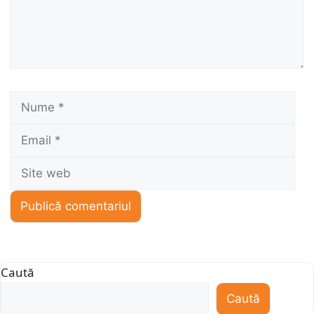
Nume
Ema
Sit
we
Caută
Caută