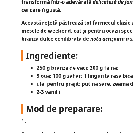
transformă într-o adevărată
delicatesă de fam
cei care îi gustă.
Această rețetă păstrează tot farmecul clasic a
mesele de weekend, cât și pentru ocazii spec
brânză dulce echilibrată de
nota acrișoară a 
Ingrediente:
250 g branza de vaci; 200 g faina;
3 oua; 100 g zahar; 1 lingurita rasa bic
ulei pentru prajit; putina sare, zeama d
2-3 vanilii.
Mod de preparare:
1.