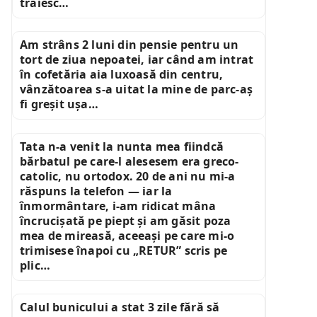
trăiesc…
Am strâns 2 luni din pensie pentru un
tort de ziua nepoatei, iar când am intrat
în cofetăria aia luxoasă din centru,
vânzătoarea s-a uitat la mine de parc-aș
fi greșit ușa…
Tata n-a venit la nunta mea fiindcă
bărbatul pe care-l alesesem era greco-
catolic, nu ortodox. 20 de ani nu mi-a
răspuns la telefon — iar la
înmormântare, i-am ridicat mâna
încrucișată pe piept și am găsit poza
mea de mireasă, aceeași pe care mi-o
trimisese înapoi cu „RETUR” scris pe
plic…
Calul bunicului a stat 3 zile fără să