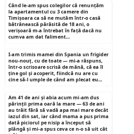
Când le-am spus colegilor că renunțăm
la apartamentul cu 3 camere din
Timișoara ca să ne mutăm într-o casă
bătrânească părăsită de 18 ani, o
verișoară m-a întrebat în față dacă nu
cumva am dat faliment…
I-am trimis mamei din Spania un frigider
nou-nouț, cu de toate — mi-a răspuns,
într-o scrisoare scrisă de mână, că ea îl
ține gol și acoperit, fiindcă nu are cu
cine să-l umple de când am plecat eu…
Am 41 de ani și abia acum mi-am dus
părinții prima oară la mare — 63 de ani
au trăit fără să vadă apa mai mare decât
iazul din sat, iar când mama a pus prima
dată piciorul pe nisip a început să
plângă și mi-a spus ceva ce n-o să uit cât