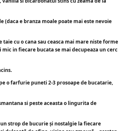
 vanilia si bicarbonatul stins cu zeama de la
le (daca e branza moale poate mai este nevoie
se taie cu o cana sau ceasca mai mare niste forme
ai mic in fiecare bucata se mai decupeaza un cerc
ncins.
(pe o farfurie puneti 2-3 prosoape de bucatarie,
smantana si peste aceasta o lingurita de
 un strop de bucurie și nostalgie la fiecare