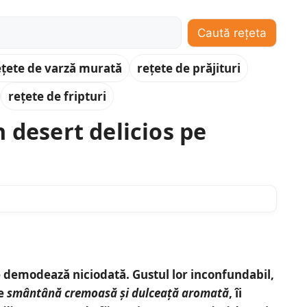
Caută rețeta
ețete de varză murată
rețete de prăjituri
rețete de fripturi
 desert delicios pe
 demodează niciodată. Gustul lor inconfundabil,
de
smântână cremoasă și dulceață aromată
, îi