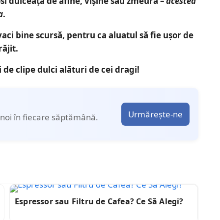
osi dulceață de afine, vișine sau zmeură –
acestea
a
.
vaci bine scursă, pentru ca aluatul să fie ușor de
ăjit.
 de clipe dulci alături de cei dragi!
Urmărește-ne
noi în fiecare săptămână.
Espressor sau Filtru de Cafea? Ce Să Alegi?