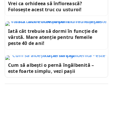
Vrei ca orhideea să înflorească?
Folosește acest truc cu usturoi!
Iată cât trebuie să dormi în funcție de
vârstă. Mare atenție pentru femeile
peste 40 de ani!
Cum să albești o pernă îngălbenită –
este foarte simplu, vezi pașii