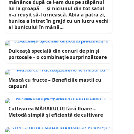
mănânce după ce l-am dus pe stăpânul
lui la groapă — și niciunul din tot satul
n-a reușit să-l urnească. Abia a patra zi,
bunica a intrat în grajd cu un lucru vechi
al bunicului în mână…
Dulceață specială din conuri de pin și
portocale – o combinație surprinzătoare
Mască cu fructe – Beneficiile mastii cu
capsuni
Cultivarea MĂRARULUI fără floare –
Metodă simplă și eficientă de cultivare