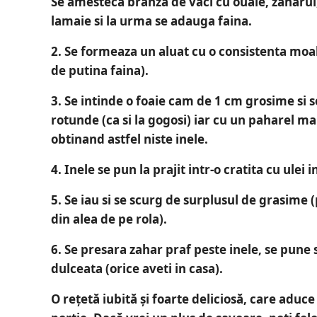
Se amesteca branza de vaci cu ouale, zaharul,
lamaie si la urma se adauga faina.
2.
Se formeaza un aluat cu o consistenta moa
de putina faina).
3.
Se intinde o foaie cam de 1 cm grosime si 
rotunde (ca si la gogosi) iar cu un paharel m
obtinand astfel niste inele.
4.
Inele se pun la prajit intr-o cratita cu ulei i
5.
Se iau si se scurg de surplusul de grasime 
din alea de pe rola).
6.
Se presara zahar praf peste inele, se pune 
dulceata (orice aveti in casa).
O rețetă iubită și foarte deliciosă
, care aduce