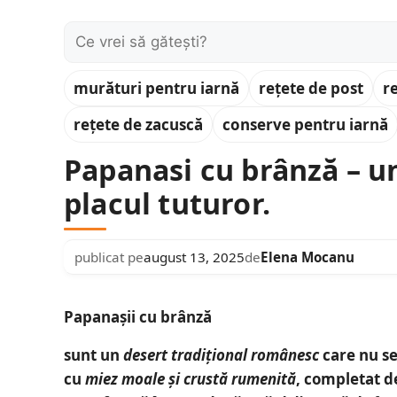
Caută:
murături pentru iarnă
rețete de post
r
rețete de zacuscă
conserve pentru iarnă
Papanasi cu brânză – un
placul tuturor.
publicat pe
august 13, 2025
de
Elena Mocanu
Papanașii cu brânză
sunt un
desert tradițional românesc
care nu se
cu
miez moale și crustă rumenită
, completat 