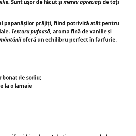
ilie
. Sunt ușor de făcut și
mereu apreciați
de toți
l papanășilor prăjiți, fiind potrivită atât pentru
iale.
Textura pufoasă
, aroma fină de vanilie și
smântânii
oferă un echilibru perfect în farfurie.
arbonat de sodiu;
e la o lamaie