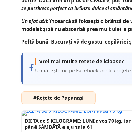
porție. Dacă vrei un plus de savoare, poți fol
se potrivesc perfect cu brânza dulce și smântân
Un sfat util
: încearcă să folosești o brânză de 
modelat și să nu absoarbă prea mult ulei la pr
Poftă bună! Bucurați-vă de gustul copilăriei și
Vrei mai multe rețete delicioase?
Urmărește-ne pe Facebook pentru rețete 
#Rețete de Papanași
DIETA de 9 KILOGRAME: LUNI avea 70 kg, iar
până SÂMBĂTĂ a ajuns la 61.