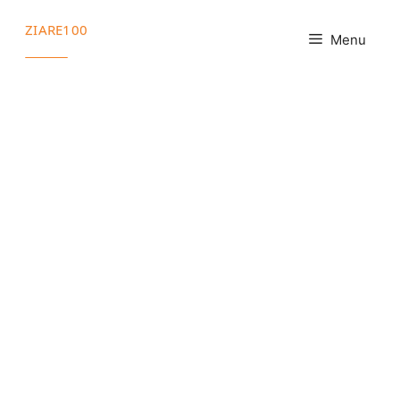
Sari
ZIARE100
la
Menu
conținut