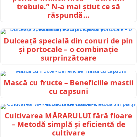
trebuie.” N-a mai știut ce să
răspundă…
Dulceață specială din conuri de pin
și portocale – o combinație
surprinzătoare
Mască cu fructe – Beneficiile mastii
cu capsuni
Cultivarea MĂRARULUI fără floare
– Metodă simplă și eficientă de
cultivare