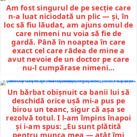
Am fost singurul de pe secție care
n-a luat niciodată un plic — și, în
loc să fiu lăudat, am ajuns omul de
care nimeni nu voia să fie de
gardă. Până în noaptea în care
exact cel care râdea de mine a
avut nevoie de un doctor pe care
nu-l cumpărase nimeni…
Un bărbat obișnuit ca banii lui să
deschidă orice ușă mi-a pus pe
birou un teanc, sigur că așa se
rezolvă totul. I l-am împins înapoi
și i-am spus: „Eu sunt plătită
pentru munca mea — atât îmi