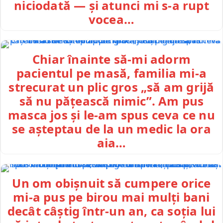
niciodată — și atunci mi s-a rupt
vocea…
Chiar înainte să-mi adorm
pacientul pe masă, familia mi-a
strecurat un plic gros „să am grijă
să nu pățească nimic”. Am pus
masca jos și le-am spus ceva ce nu
se așteptau de la un medic la ora
aia…
Un om obișnuit să cumpere orice
mi-a pus pe birou mai mulți bani
decât câștig într-un an, ca soția lui