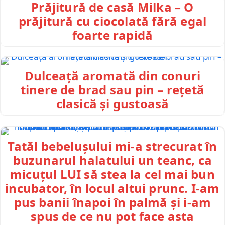
Prăjitură de casă Milka – O
prăjitură cu ciocolată fără egal
foarte rapidă
Dulceață aromată din conuri
tinere de brad sau pin – rețetă
clasică și gustoasă
Tatăl bebelușului mi-a strecurat în
buzunarul halatului un teanc, ca
micuțul LUI să stea la cel mai bun
incubator, în locul altui prunc. I-am
pus banii înapoi în palmă și i-am
spus de ce nu pot face asta