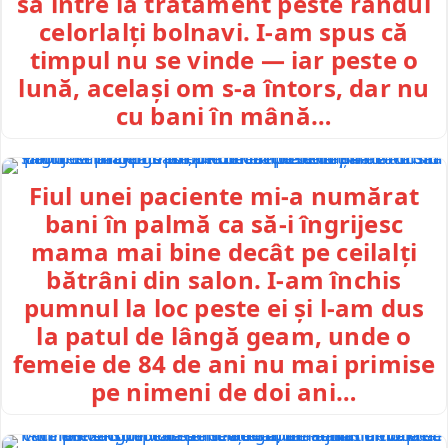
să intre la tratament peste rândul
celorlalți bolnavi. I-am spus că
timpul nu se vinde — iar peste o
lună, același om s-a întors, dar nu
cu bani în mână…
Fiul unei paciente mi-a numărat
bani în palmă ca să-i îngrijesc
mama mai bine decât pe ceilalți
bătrâni din salon. I-am închis
pumnul la loc peste ei și l-am dus
la patul de lângă geam, unde o
femeie de 84 de ani nu mai primise
pe nimeni de doi ani…