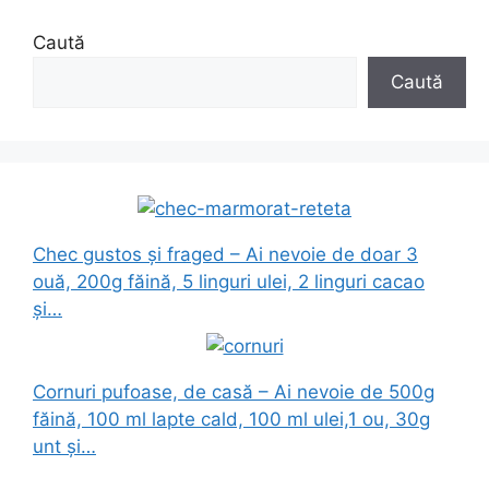
Caută
Caută
Chec gustos și fraged – Ai nevoie de doar 3
ouă, 200g făină, 5 linguri ulei, 2 linguri cacao
și…
Cornuri pufoase, de casă – Ai nevoie de 500g
făină, 100 ml lapte cald, 100 ml ulei,1 ou, 30g
unt și…