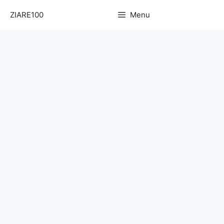
Sari
ZIARE100
Menu
la
conținut