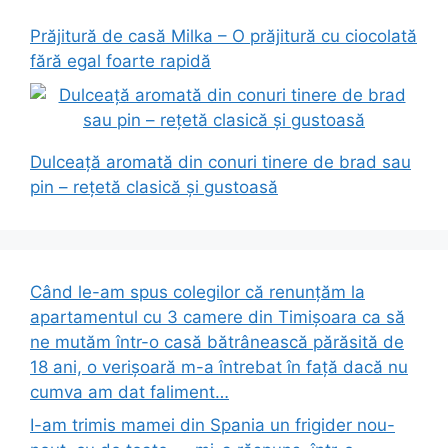
Prăjitură de casă Milka – O prăjitură cu ciocolată
fără egal foarte rapidă
Dulceață aromată din conuri tinere de brad sau
pin – rețetă clasică și gustoasă
Când le-am spus colegilor că renunțăm la
apartamentul cu 3 camere din Timișoara ca să
ne mutăm într-o casă bătrânească părăsită de
18 ani, o verișoară m-a întrebat în față dacă nu
cumva am dat faliment…
I-am trimis mamei din Spania un frigider nou-