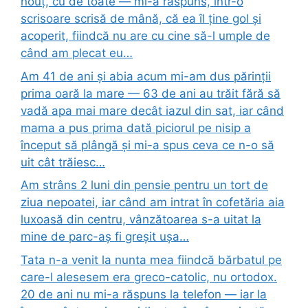
nouț, cu de toate — mi-a răspuns, într-o
scrisoare scrisă de mână, că ea îl ține gol și
acoperit, fiindcă nu are cu cine să-l umple de
când am plecat eu…
Am 41 de ani și abia acum mi-am dus părinții
prima oară la mare — 63 de ani au trăit fără să
vadă apa mai mare decât iazul din sat, iar când
mama a pus prima dată piciorul pe nisip a
început să plângă și mi-a spus ceva ce n-o să
uit cât trăiesc…
Am strâns 2 luni din pensie pentru un tort de
ziua nepoatei, iar când am intrat în cofetăria aia
luxoasă din centru, vânzătoarea s-a uitat la
mine de parc-aș fi greșit ușa…
Tata n-a venit la nunta mea fiindcă bărbatul pe
care-l alesesem era greco-catolic, nu ortodox.
20 de ani nu mi-a răspuns la telefon — iar la