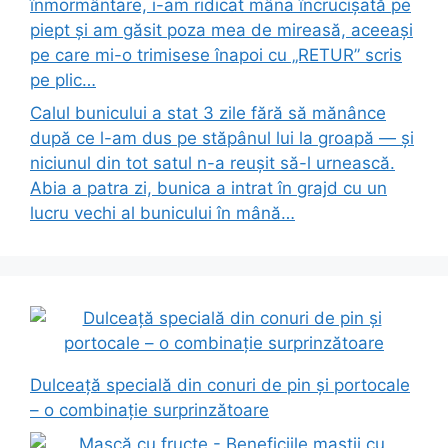
înmormântare, i-am ridicat mâna încrucișată pe
piept și am găsit poza mea de mireasă, aceeași
pe care mi-o trimisese înapoi cu „RETUR” scris
pe plic…
Calul bunicului a stat 3 zile fără să mănânce
după ce l-am dus pe stăpânul lui la groapă — și
niciunul din tot satul n-a reușit să-l urnească.
Abia a patra zi, bunica a intrat în grajd cu un
lucru vechi al bunicului în mână…
Dulceață specială din conuri de pin și portocale
– o combinație surprinzătoare