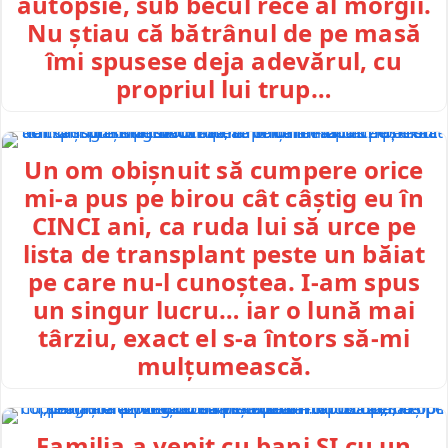
autopsie, sub becul rece al morgii.
Nu știau că bătrânul de pe masă
îmi spusese deja adevărul, cu
propriul lui trup…
Un om obișnuit să cumpere orice
mi-a pus pe birou cât câștig eu în
CINCI ani, ca ruda lui să urce pe
lista de transplant peste un băiat
pe care nu-l cunoștea. I-am spus
un singur lucru… iar o lună mai
târziu, exact el s-a întors să-mi
mulțumească.
Familia a venit cu bani ȘI cu un