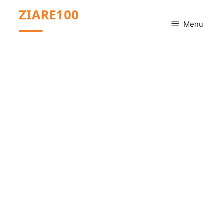
Sari
ZIARE100
la
Menu
conținut