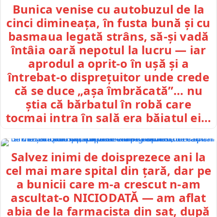
Bunica venise cu autobuzul de la
cinci dimineața, în fusta bună și cu
basmaua legată strâns, să-și vadă
întâia oară nepotul la lucru — iar
aprodul a oprit-o în ușă și a
întrebat-o disprețuitor unde crede
că se duce „așa îmbrăcată”… nu
știa că bărbatul în robă care
tocmai intra în sală era băiatul ei…
Salvez inimi de doisprezece ani la
cel mai mare spital din țară, dar pe
a bunicii care m-a crescut n-am
ascultat-o NICIODATĂ — am aflat
abia de la farmacista din sat, după