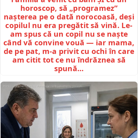
horoscop, să „programez”
nașterea pe o dată norocoasă, deși
copilul nu era pregătit să vină. Le-
am spus că un copil nu se naște
când vă convine vouă — iar mama,
de pe pat, m-a privit cu ochi în care
am citit tot ce nu îndrăznea să
spună…