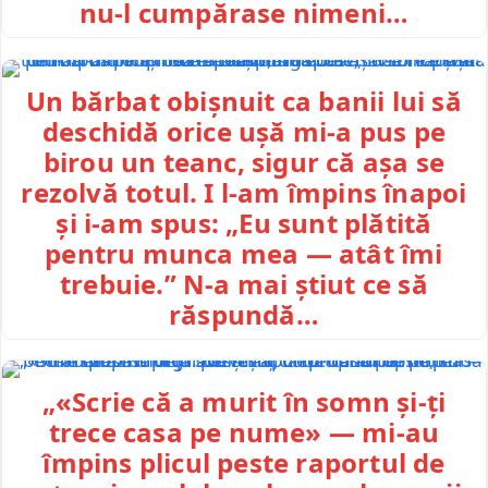
nu-l cumpărase nimeni…
Un bărbat obișnuit ca banii lui să
deschidă orice ușă mi-a pus pe
birou un teanc, sigur că așa se
rezolvă totul. I l-am împins înapoi
și i-am spus: „Eu sunt plătită
pentru munca mea — atât îmi
trebuie.” N-a mai știut ce să
răspundă…
„«Scrie că a murit în somn și-ți
trece casa pe nume» — mi-au
împins plicul peste raportul de