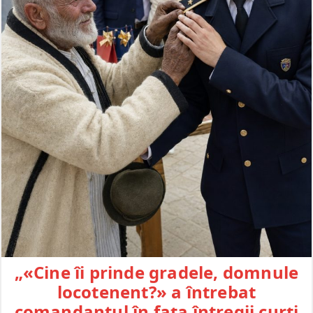
„«Cine îi prinde gradele, domnule
locotenent?» a întrebat
comandantul în fața întregii curți