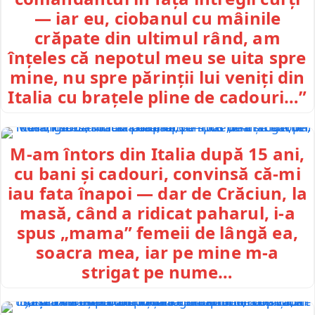
— iar eu, ciobanul cu mâinile
crăpate din ultimul rând, am
înțeles că nepotul meu se uita spre
mine, nu spre părinții lui veniți din
Italia cu brațele pline de cadouri…”
M-am întors din Italia după 15 ani,
cu bani și cadouri, convinsă că-mi
iau fata înapoi — dar de Crăciun, la
masă, când a ridicat paharul, i-a
spus „mama” femeii de lângă ea,
soacra mea, iar pe mine m-a
strigat pe nume…