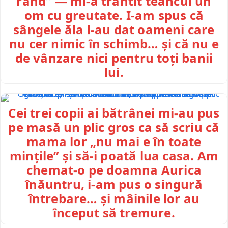
rând” — mi-a trântit teancul un
om cu greutate. I-am spus că
sângele ăla l-au dat oameni care
nu cer nimic în schimb… și că nu e
de vânzare nici pentru toți banii
lui.
Cei trei copii ai bătrânei mi-au pus
pe masă un plic gros ca să scriu că
mama lor „nu mai e în toate
mințile” și să-i poată lua casa. Am
chemat-o pe doamna Aurica
înăuntru, i-am pus o singură
întrebare… și mâinile lor au
început să tremure.