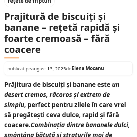
rețete de fripturi
Prajitură de biscuiți și
banane – rețetă rapidă și
foarte cremoasă – fără
coacere
Elena Mocanu
publicat pe
august 13, 2025
de
Prăjitura de biscuiți și banane este
un
desert cremos, răcoros și extrem de
simplu
, perfect pentru zilele în care vrei
să pregătești ceva dulce, rapid și fără
coacere.
Combinația dintre bananele dulci,
smântâna bătută și straturile moi de