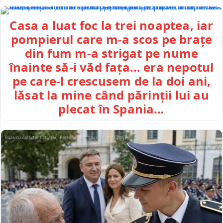
Casa a luat foc la trei noaptea, iar
pompierul care m-a scos pe brațe
din fum m-a strigat pe nume
înainte să-i văd fața… era nepotul
pe care-l crescusem de la doi ani,
lăsat la mine când părinții lui au
plecat în Spania…