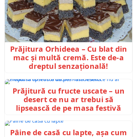
Prăjitura Orhideea – Cu blat din
mac și multă cremă. Este de-a
dreptul senzațională!
Prăjitură cu fructe uscate – un
desert ce nu ar trebui să
lipsească de pe masa festivă
Pâine de casă cu lapte, așa cum