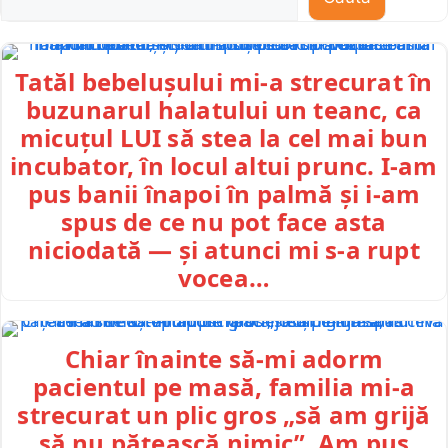
Tatăl bebelușului mi-a strecurat în
buzunarul halatului un teanc, ca
micuțul LUI să stea la cel mai bun
incubator, în locul altui prunc. I-am
pus banii înapoi în palmă și i-am
spus de ce nu pot face asta
niciodată — și atunci mi s-a rupt
vocea…
Chiar înainte să-mi adorm
pacientul pe masă, familia mi-a
strecurat un plic gros „să am grijă
să nu pățească nimic”. Am pus