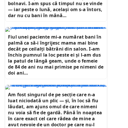
bolnavi. I-am spus că timpul nu se vinde
— iar peste o lună, același om s-a întors,
dar nu cu bani în mână…
Fiul unei paciente mi-a numărat bani în
palmă ca să-i îngrijesc mama mai bine
decât pe ceilalți bătrâni din salon. I-am
închis pumnul la loc peste ei și l-am dus
la patul de lângă geam, unde o femeie
de 84 de ani nu mai primise pe nimeni de
doi ani…
Am fost singurul de pe secție care n-a
luat niciodată un plic — și, în loc să fiu
lăudat, am ajuns omul de care nimeni
nu voia să fie de gardă. Până în noaptea
în care exact cel care râdea de mine a
avut nevoie de un doctor pe care nu-l