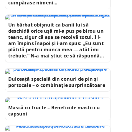
cumpărase nimeni…
Un bărbat obișnuit ca banii lui să
deschidă orice ușă mi-a pus pe birou un
teanc, sigur că așa se rezolvă totul. I l-
am împins înapoi și i-am spus: „Eu sunt
plătită pentru munca mea — atât îmi
trebuie.” N-a mai știut ce să răspundă…
Dulceață specială din conuri de pin și
portocale – o combinație surprinzătoare
Mască cu fructe – Beneficiile mastii cu
capsuni