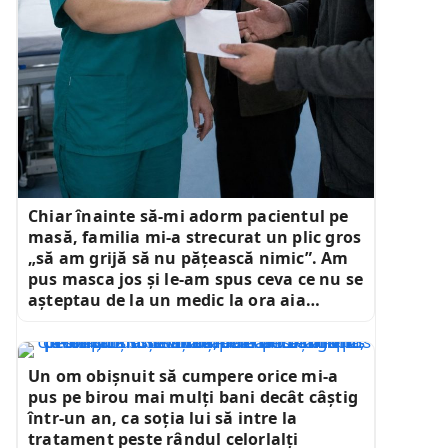
Chiar înainte să-mi adorm pacientul pe
masă, familia mi-a strecurat un plic gros
„să am grijă să nu pățească nimic”. Am
pus masca jos și le-am spus ceva ce nu se
așteptau de la un medic la ora aia…
Un om obișnuit să cumpere orice mi-a
pus pe birou mai mulți bani decât câștig
într-un an, ca soția lui să intre la
tratament peste rândul celorlalți