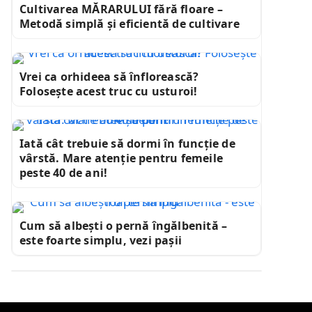
Cultivarea MĂRARULUI fără floare –
Metodă simplă și eficientă de cultivare
Vrei ca orhideea să înflorească?
Folosește acest truc cu usturoi!
Iată cât trebuie să dormi în funcție de
vârstă. Mare atenție pentru femeile
peste 40 de ani!
Cum să albești o pernă îngălbenită –
este foarte simplu, vezi pașii