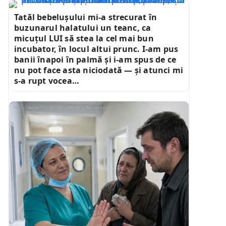
Tatăl bebelușului mi-a strecurat în
buzunarul halatului un teanc, ca
micuțul LUI să stea la cel mai bun
incubator, în locul altui prunc. I-am pus
banii înapoi în palmă și i-am spus de ce
nu pot face asta niciodată — și atunci mi
s-a rupt vocea…