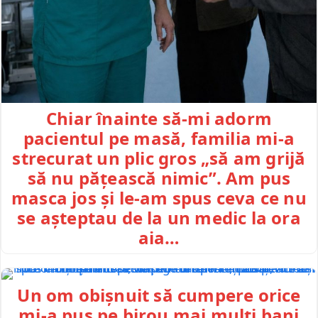
Chiar înainte să-mi adorm
pacientul pe masă, familia mi-a
strecurat un plic gros „să am grijă
să nu pățească nimic”. Am pus
masca jos și le-am spus ceva ce nu
se așteptau de la un medic la ora
aia…
Un om obișnuit să cumpere orice
mi-a pus pe birou mai mulți bani