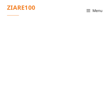
Sari
ZIARE100
la
Menu
conținut