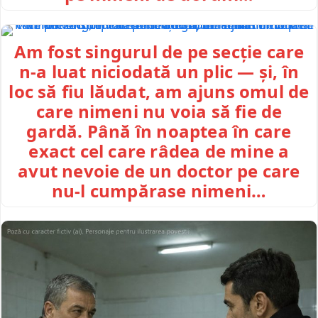
Am fost singurul de pe secție care
n-a luat niciodată un plic — și, în
loc să fiu lăudat, am ajuns omul de
care nimeni nu voia să fie de
gardă. Până în noaptea în care
exact cel care râdea de mine a
avut nevoie de un doctor pe care
nu-l cumpărase nimeni…