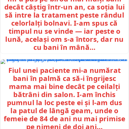
decât câștig într-un an, ca soția lui
să intre la tratament peste rândul
celorlalți bolnavi. I-am spus că
timpul nu se vinde — iar peste o
lună, același om s-a întors, dar nu
cu bani în mână…
Fiul unei paciente mi-a numărat
bani în palmă ca să-i îngrijesc
mama mai bine decât pe ceilalți
bătrâni din salon. I-am închis
pumnul la loc peste ei și l-am dus
la patul de lângă geam, unde o
femeie de 84 de ani nu mai primise
pe nimeni de doi ani…