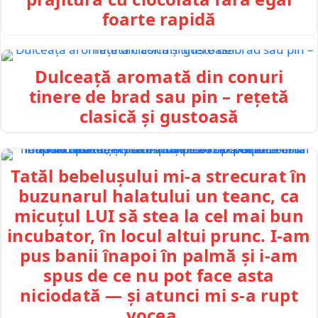
foarte rapidă
Dulceață aromată din conuri
tinere de brad sau pin – rețetă
clasică și gustoasă
Tatăl bebelușului mi-a strecurat în
buzunarul halatului un teanc, ca
micuțul LUI să stea la cel mai bun
incubator, în locul altui prunc. I-am
pus banii înapoi în palmă și i-am
spus de ce nu pot face asta
niciodată — și atunci mi s-a rupt
vocea…