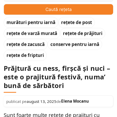
Caută rețeta
murături pentru iarnă
rețete de post
rețete de varză murată
rețete de prăjituri
rețete de zacuscă
conserve pentru iarnă
rețete de fripturi
Prăjtură cu ness, firșcă și nuci –
este o prajitură festivă, numa’
bună de sărbători
Elena Mocanu
publicat pe
august 13, 2025
de
Sunt foarte multe retete de prajituri cu