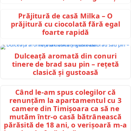
Prăjitură de casă Milka – O
prăjitură cu ciocolată fără egal
foarte rapidă
Dulceață aromată din conuri
tinere de brad sau pin – rețetă
clasică și gustoasă
Când le-am spus colegilor că
renunțăm la apartamentul cu 3
camere din Timișoara ca să ne
mutăm într-o casă bătrânească
părăsită de 18 ani, o verișoară m-a