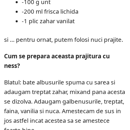
-100 g unt
-200 ml frisca lichida
-1 plic zahar vanilat
si … pentru ornat, putem folosi nuci prajite.
Cum se prepara aceasta prajitura cu
ness?
Blatul: bate albusurile spuma cu sarea si
adaugam treptat zahar, mixand pana acesta
se dizolva. Adaugam galbenusurile, treptat,
faina, vanilia si nuca. Amestecam de sus in
jos astfel incat acestea sa se amestece
foarte bine.