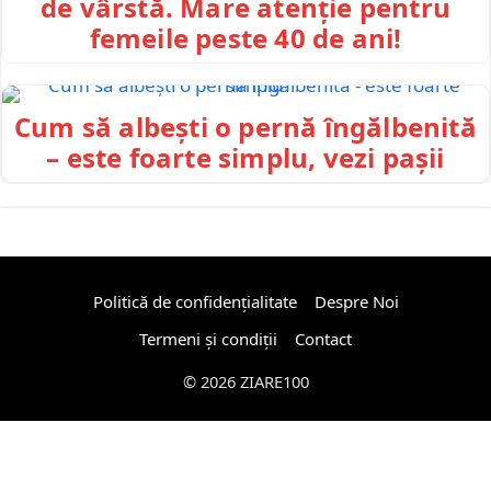
de vârstă. Mare atenție pentru
femeile peste 40 de ani!
Cum să albești o pernă îngălbenită
– este foarte simplu, vezi pașii
Politică de confidențialitate
Despre Noi
Termeni și condiții
Contact
© 2026 ZIARE100