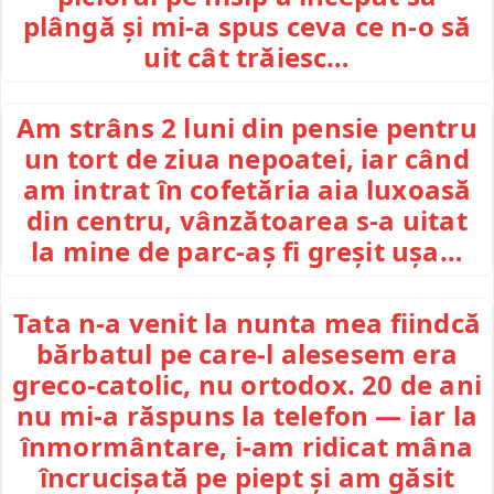
plângă și mi-a spus ceva ce n-o să
uit cât trăiesc…
Am strâns 2 luni din pensie pentru
un tort de ziua nepoatei, iar când
am intrat în cofetăria aia luxoasă
din centru, vânzătoarea s-a uitat
la mine de parc-aș fi greșit ușa…
Tata n-a venit la nunta mea fiindcă
bărbatul pe care-l alesesem era
greco-catolic, nu ortodox. 20 de ani
nu mi-a răspuns la telefon — iar la
înmormântare, i-am ridicat mâna
încrucișată pe piept și am găsit