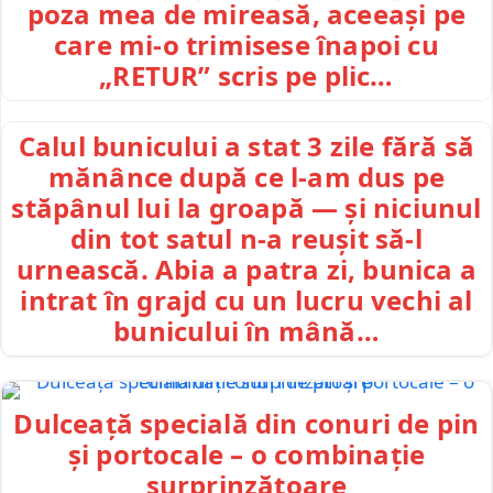
poza mea de mireasă, aceeași pe
care mi-o trimisese înapoi cu
„RETUR” scris pe plic…
Calul bunicului a stat 3 zile fără să
mănânce după ce l-am dus pe
stăpânul lui la groapă — și niciunul
din tot satul n-a reușit să-l
urnească. Abia a patra zi, bunica a
intrat în grajd cu un lucru vechi al
bunicului în mână…
Dulceață specială din conuri de pin
și portocale – o combinație
surprinzătoare