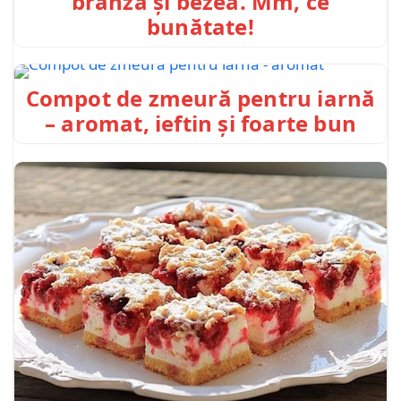
brânză și bezea. Mm, ce
bunătate!
Compot de zmeură pentru iarnă
– aromat, ieftin și foarte bun