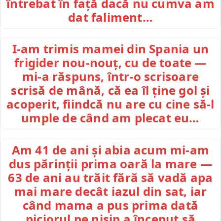
întrebat în față dacă nu cumva am
dat faliment…
I-am trimis mamei din Spania un
frigider nou-nouț, cu de toate —
mi-a răspuns, într-o scrisoare
scrisă de mână, că ea îl ține gol și
acoperit, fiindcă nu are cu cine să-l
umple de când am plecat eu…
Am 41 de ani și abia acum mi-am
dus părinții prima oară la mare —
63 de ani au trăit fără să vadă apa
mai mare decât iazul din sat, iar
când mama a pus prima dată
piciorul pe nisip a început să