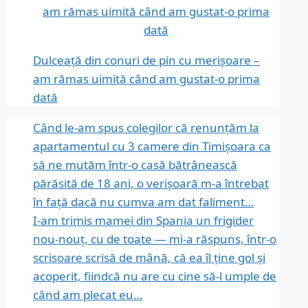
Dulceață din conuri de pin cu merișoare –
am rămas uimită când am gustat-o prima
dată
Când le-am spus colegilor că renunțăm la
apartamentul cu 3 camere din Timișoara ca
să ne mutăm într-o casă bătrânească
părăsită de 18 ani, o verișoară m-a întrebat
în față dacă nu cumva am dat faliment…
I-am trimis mamei din Spania un frigider
nou-nouț, cu de toate — mi-a răspuns, într-o
scrisoare scrisă de mână, că ea îl ține gol și
acoperit, fiindcă nu are cu cine să-l umple de
când am plecat eu…