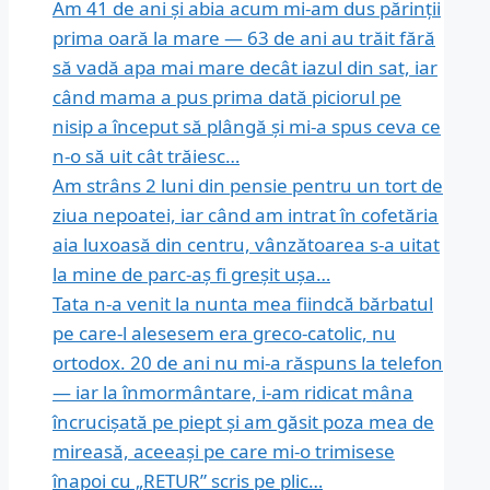
Am 41 de ani și abia acum mi-am dus părinții
prima oară la mare — 63 de ani au trăit fără
să vadă apa mai mare decât iazul din sat, iar
când mama a pus prima dată piciorul pe
nisip a început să plângă și mi-a spus ceva ce
n-o să uit cât trăiesc…
Am strâns 2 luni din pensie pentru un tort de
ziua nepoatei, iar când am intrat în cofetăria
aia luxoasă din centru, vânzătoarea s-a uitat
la mine de parc-aș fi greșit ușa…
Tata n-a venit la nunta mea fiindcă bărbatul
pe care-l alesesem era greco-catolic, nu
ortodox. 20 de ani nu mi-a răspuns la telefon
— iar la înmormântare, i-am ridicat mâna
încrucișată pe piept și am găsit poza mea de
mireasă, aceeași pe care mi-o trimisese
înapoi cu „RETUR” scris pe plic…