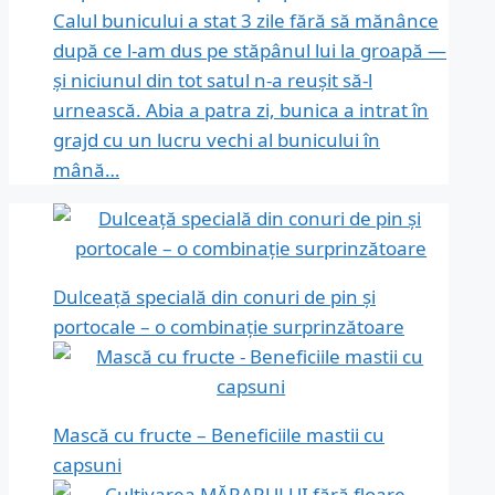
Calul bunicului a stat 3 zile fără să mănânce
după ce l-am dus pe stăpânul lui la groapă —
și niciunul din tot satul n-a reușit să-l
urnească. Abia a patra zi, bunica a intrat în
grajd cu un lucru vechi al bunicului în
mână…
Dulceață specială din conuri de pin și
portocale – o combinație surprinzătoare
Mască cu fructe – Beneficiile mastii cu
capsuni