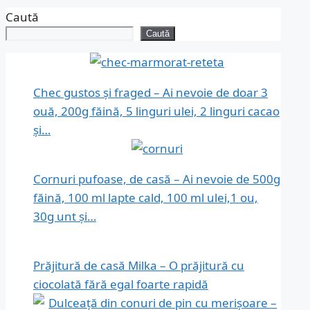
Caută
Caută
Chec gustos și fraged – Ai nevoie de doar 3
ouă, 200g făină, 5 linguri ulei, 2 linguri cacao
și…
Cornuri pufoase, de casă – Ai nevoie de 500g
făină, 100 ml lapte cald, 100 ml ulei,1 ou,
30g unt și…
Prăjitură de casă Milka – O prăjitură cu
ciocolată fără egal foarte rapidă