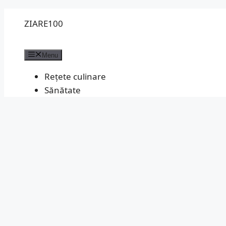
Sari
ZIARE100
la
conținut
Menu
Rețete culinare
Sănătate