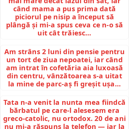
mai mare decât iazul din sat, iar
când mama a pus prima dată
piciorul pe nisip a început să
plângă și mi-a spus ceva ce n-o să
uit cât trăiesc…
Am strâns 2 luni din pensie pentru
un tort de ziua nepoatei, iar când
am intrat în cofetăria aia luxoasă
din centru, vânzătoarea s-a uitat
la mine de parc-aș fi greșit ușa…
Tata n-a venit la nunta mea fiindcă
bărbatul pe care-l alesesem era
greco-catolic, nu ortodox. 20 de ani
nu mi-a răspuns la telefon — iar la