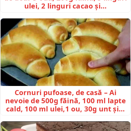
ulei, 2 linguri cacao și…
Cornuri pufoase, de casă – Ai
nevoie de 500g făină, 100 ml lapte
cald, 100 ml ulei,1 ou, 30g unt și…