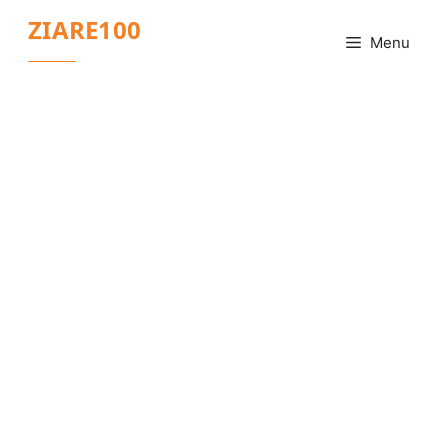
Sari
ZIARE100
la
Menu
conținut