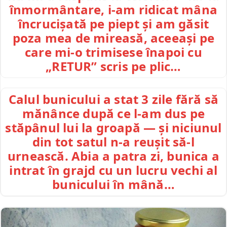
înmormântare, i-am ridicat mâna
încrucișată pe piept și am găsit
poza mea de mireasă, aceeași pe
care mi-o trimisese înapoi cu
„RETUR” scris pe plic…
Calul bunicului a stat 3 zile fără să
mănânce după ce l-am dus pe
stăpânul lui la groapă — și niciunul
din tot satul n-a reușit să-l
urnească. Abia a patra zi, bunica a
intrat în grajd cu un lucru vechi al
bunicului în mână…