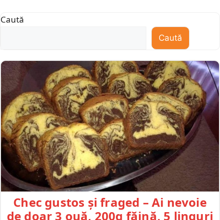
Caută
Caută
Chec gustos și fraged – Ai nevoie
de doar 3 ouă, 200g făină, 5 linguri