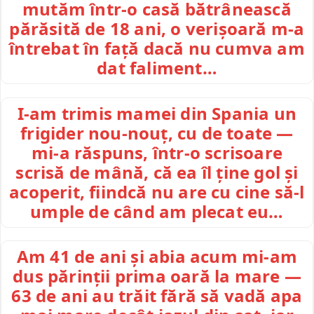
mutăm într-o casă bătrânească
părăsită de 18 ani, o verișoară m-a
întrebat în față dacă nu cumva am
dat faliment…
I-am trimis mamei din Spania un
frigider nou-nouț, cu de toate —
mi-a răspuns, într-o scrisoare
scrisă de mână, că ea îl ține gol și
acoperit, fiindcă nu are cu cine să-l
umple de când am plecat eu…
Am 41 de ani și abia acum mi-am
dus părinții prima oară la mare —
63 de ani au trăit fără să vadă apa