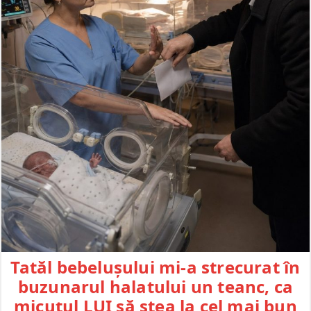
Tatăl bebelușului mi-a strecurat în
buzunarul halatului un teanc, ca
micuțul LUI să stea la cel mai bun