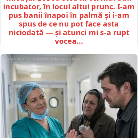
incubator, în locul altui prunc. I-am
pus banii înapoi în palmă și i-am
spus de ce nu pot face asta
niciodată — și atunci mi s-a rupt
vocea…