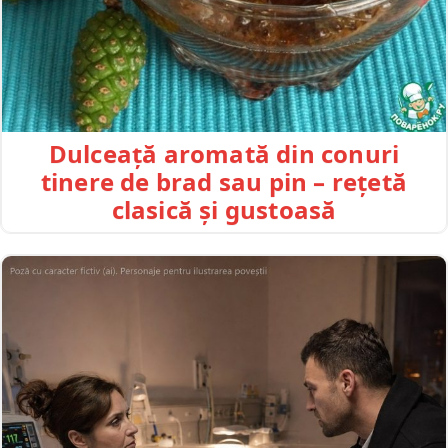
Dulceață aromată din conuri
tinere de brad sau pin – rețetă
clasică și gustoasă