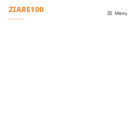
Sari
ZIARE100
la
Menu
conținut