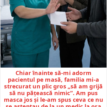
Chiar înainte să-mi adorm
pacientul pe masă, familia mi-a
strecurat un plic gros „să am grijă
să nu pățească nimic”. Am pus
masca jos și le-am spus ceva ce nu
se așteptau de la un medic la ora