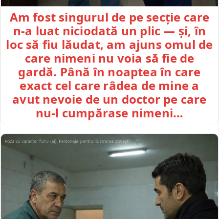
Am fost singurul de pe secție care
n-a luat niciodată un plic — și, în
loc să fiu lăudat, am ajuns omul de
care nimeni nu voia să fie de
gardă. Până în noaptea în care
exact cel care râdea de mine a
avut nevoie de un doctor pe care
nu-l cumpărase nimeni…