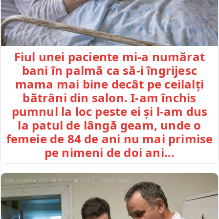
Fiul unei paciente mi-a numărat
bani în palmă ca să-i îngrijesc
mama mai bine decât pe ceilalți
bătrâni din salon. I-am închis
pumnul la loc peste ei și l-am dus
la patul de lângă geam, unde o
femeie de 84 de ani nu mai primise
pe nimeni de doi ani…