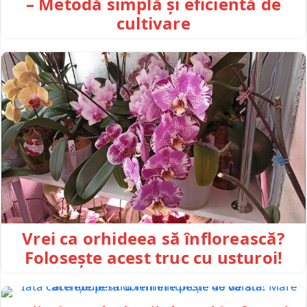
– Metodă simplă și eficientă de
cultivare
Vrei ca orhideea să înflorească?
Folosește acest truc cu usturoi!