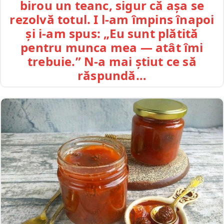
birou un teanc, sigur că așa se
rezolvă totul. I l-am împins înapoi
și i-am spus: „Eu sunt plătită
pentru munca mea — atât îmi
trebuie.” N-a mai știut ce să
răspundă…