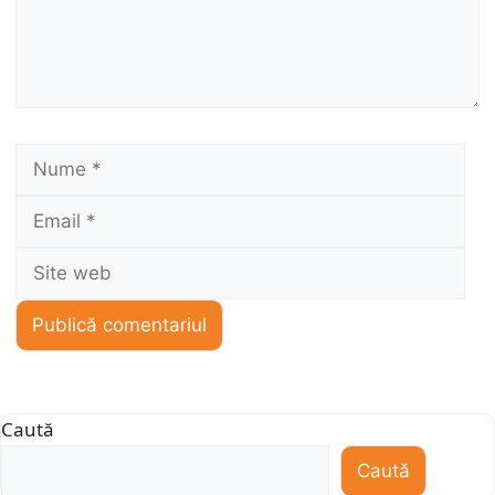
Nume
Ema
Sit
we
Caută
Caută