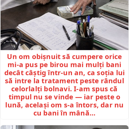
Un om obișnuit să cumpere orice
mi-a pus pe birou mai mulți bani
decât câștig într-un an, ca soția lui
să intre la tratament peste rândul
celorlalți bolnavi. I-am spus că
timpul nu se vinde — iar peste o
lună, același om s-a întors, dar nu
cu bani în mână…