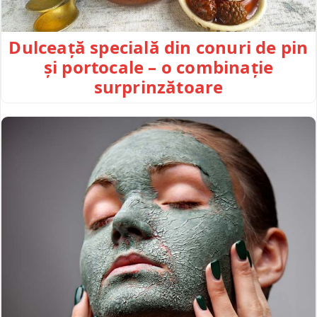
Dulceață specială din conuri de pin
și portocale – o combinație
surprinzătoare