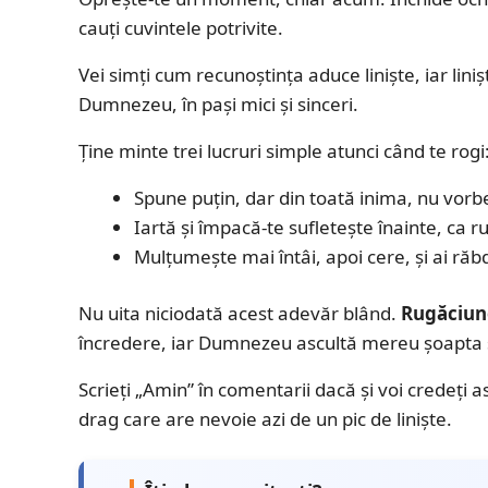
cauți cuvintele potrivite.
Vei simți cum recunoștința aduce liniște, iar li
Dumnezeu, în pași mici și sinceri.
Ține minte trei lucruri simple atunci când te rogi
Spune puțin, dar din toată inima, nu vorbe
Iartă și împacă-te sufletește înainte, ca r
Mulțumește mai întâi, apoi cere, și ai ră
Nu uita niciodată acest adevăr blând.
Rugăciun
încredere, iar Dumnezeu ascultă mereu șoapta si
Scrieți „Amin” în comentarii dacă și voi credeți a
drag care are nevoie azi de un pic de liniște.