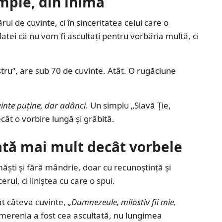
mple, din inimă
l de cuvinte, ci în sinceritatea celui care o
atei că nu vom fi ascultați pentru vorbăria multă, ci
stru”, are sub 70 de cuvinte. Atât. O rugăciune
vinte puține, dar adânci
. Un simplu „Slavă Ție,
ât o vorbire lungă și grăbită.
ată mai mult decât vorbele
ti și fără mândrie, doar cu recunoștință și
ul, ci liniștea cu care o spui.
ât câteva cuvinte,
„Dumnezeule, milostiv fii mie,
. Smerenia a fost cea ascultată, nu lungimea