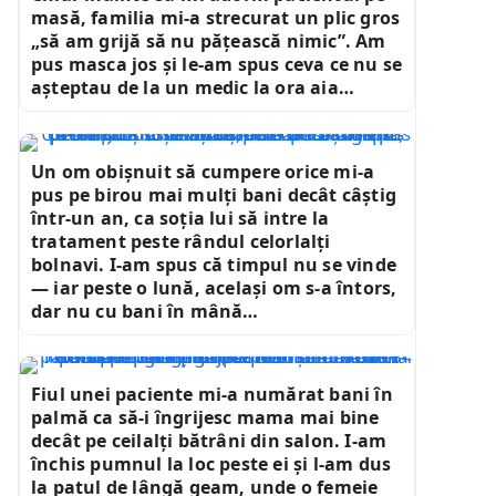
masă, familia mi-a strecurat un plic gros
„să am grijă să nu pățească nimic”. Am
pus masca jos și le-am spus ceva ce nu se
așteptau de la un medic la ora aia…
Un om obișnuit să cumpere orice mi-a
pus pe birou mai mulți bani decât câștig
într-un an, ca soția lui să intre la
tratament peste rândul celorlalți
bolnavi. I-am spus că timpul nu se vinde
— iar peste o lună, același om s-a întors,
dar nu cu bani în mână…
Fiul unei paciente mi-a numărat bani în
palmă ca să-i îngrijesc mama mai bine
decât pe ceilalți bătrâni din salon. I-am
închis pumnul la loc peste ei și l-am dus
la patul de lângă geam, unde o femeie