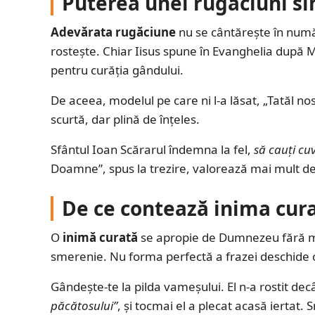
Puterea unei rugăciuni si
Adevărata rugăciune
nu se cântărește în număru
rostește. Chiar Iisus spune în Evanghelia după M
pentru curăția gândului.
De aceea, modelul pe care ni l-a lăsat, „Tatăl no
scurtă, dar plină de înțeles.
Sfântul Ioan Scărarul îndemna la fel,
să cauți cu
Doamne”, spus la trezire, valorează mai mult dec
De ce contează inima cur
O
inimă curată
se apropie de Dumnezeu fără măș
smerenie. Nu forma perfectă a frazei deschide cer
Gândește-te la pilda vameșului. El n-a rostit dec
păcătosului”
, și tocmai el a plecat acasă iertat