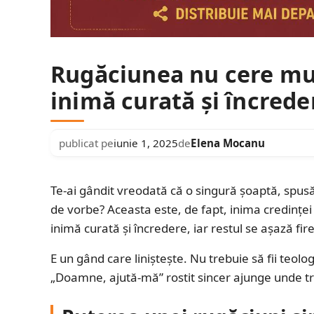
Rugăciunea nu cere mul
inimă curată și încrede
publicat pe
iunie 1, 2025
de
Elena Mocanu
Te-ai gândit vreodată că o singură șoaptă, spusă
de vorbe? Aceasta este, de fapt, inima credinței
inimă curată și încredere, iar restul se așază fire
E un gând care liniștește. Nu trebuie să fii teolo
„Doamne, ajută-mă” rostit sincer ajunge unde t