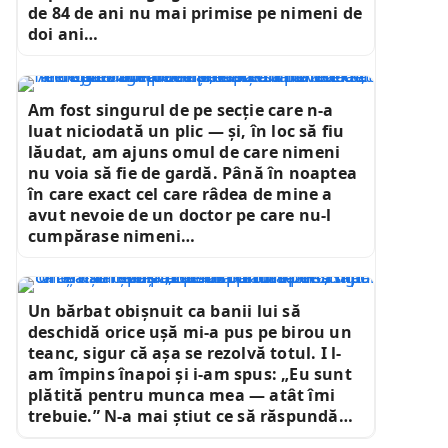
de 84 de ani nu mai primise pe nimeni de
doi ani…
Am fost singurul de pe secție care n-a
luat niciodată un plic — și, în loc să fiu
lăudat, am ajuns omul de care nimeni
nu voia să fie de gardă. Până în noaptea
în care exact cel care râdea de mine a
avut nevoie de un doctor pe care nu-l
cumpărase nimeni…
Un bărbat obișnuit ca banii lui să
deschidă orice ușă mi-a pus pe birou un
teanc, sigur că așa se rezolvă totul. I l-
am împins înapoi și i-am spus: „Eu sunt
plătită pentru munca mea — atât îmi
trebuie.” N-a mai știut ce să răspundă…