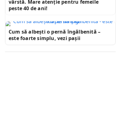
vârstă. Mare atenție pentru femeile
peste 40 de ani!
Cum să albești o pernă îngălbenită –
este foarte simplu, vezi pașii