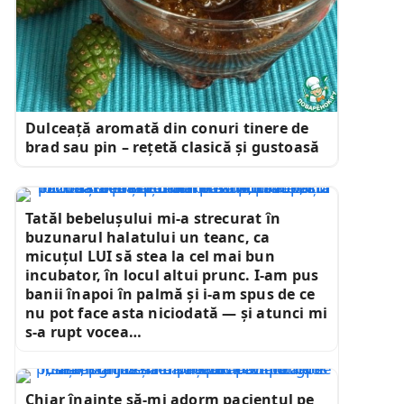
Dulceață aromată din conuri tinere de
brad sau pin – rețetă clasică și gustoasă
Tatăl bebelușului mi-a strecurat în
buzunarul halatului un teanc, ca
micuțul LUI să stea la cel mai bun
incubator, în locul altui prunc. I-am pus
banii înapoi în palmă și i-am spus de ce
nu pot face asta niciodată — și atunci mi
s-a rupt vocea…
Chiar înainte să-mi adorm pacientul pe