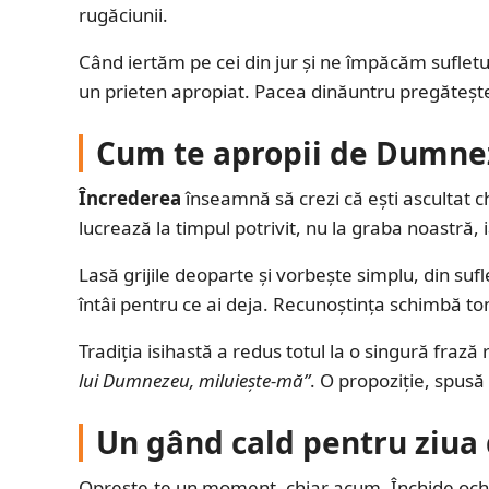
rugăciunii.
Când iertăm pe cei din jur și ne împăcăm sufletul
un prieten apropiat. Pacea dinăuntru pregătește
Cum te apropii de Dumnez
Încrederea
înseamnă să crezi că ești ascultat c
lucrează la timpul potrivit, nu la graba noastră,
Lasă grijile deoparte și vorbește simplu, din sufl
întâi pentru ce ai deja. Recunoștința schimbă ton
Tradiția isihastă a redus totul la o singură frază
lui Dumnezeu, miluiește-mă”
. O propoziție, spusă
Un gând cald pentru ziua 
Oprește-te un moment, chiar acum. Închide ochii