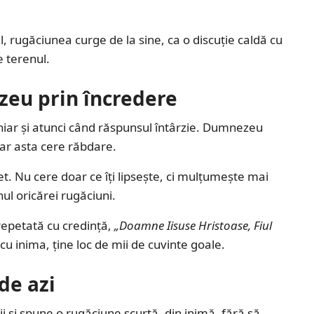
, rugăciunea curge de la sine, ca o discuție caldă cu
 terenul.
eu prin încredere
hiar și atunci când răspunsul întârzie. Dumnezeu
 iar asta cere răbdare.
et. Nu cere doar ce îți lipsește, ci mulțumește mai
ul oricărei rugăciuni.
 repetată cu credință,
„Doamne Iisuse Hristoase, Fiul
 cu inima, ține loc de mii de cuvinte goale.
de azi
 și spune o rugăciune scurtă, din inimă, fără să