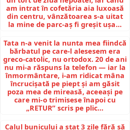
am intrat în cofetăria aia luxoasă
din centru, vânzătoarea s-a uitat
la mine de parc-aș fi greșit ușa…
Tata n-a venit la nunta mea fiindcă
bărbatul pe care-l alesesem era
greco-catolic, nu ortodox. 20 de ani
nu mi-a răspuns la telefon — iar la
înmormântare, i-am ridicat mâna
încrucișată pe piept și am găsit
poza mea de mireasă, aceeași pe
care mi-o trimisese înapoi cu
„RETUR” scris pe plic…
Calul bunicului a stat 3 zile fără să