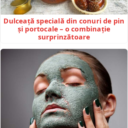
Dulceață specială din conuri de pin
și portocale – o combinație
surprinzătoare