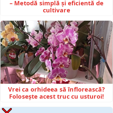
– Metodă simplă și eficientă de
cultivare
Vrei ca orhideea să înflorească?
Folosește acest truc cu usturoi!