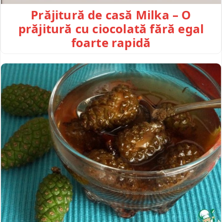
Prăjitură de casă Milka – O
prăjitură cu ciocolată fără egal
foarte rapidă