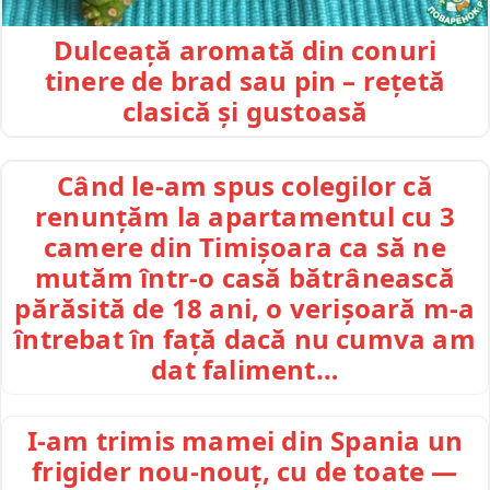
Dulceață aromată din conuri
tinere de brad sau pin – rețetă
clasică și gustoasă
Când le-am spus colegilor că
renunțăm la apartamentul cu 3
camere din Timișoara ca să ne
mutăm într-o casă bătrânească
părăsită de 18 ani, o verișoară m-a
întrebat în față dacă nu cumva am
dat faliment…
I-am trimis mamei din Spania un
frigider nou-nouț, cu de toate —