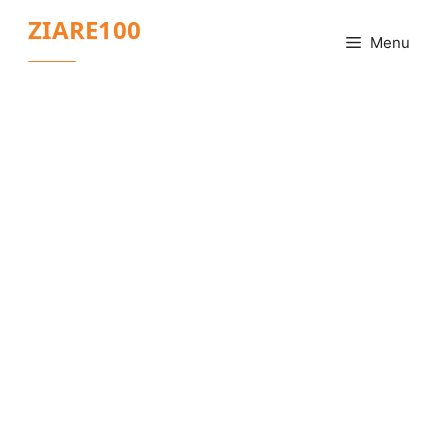
Sari
ZIARE100
la
Menu
conținut