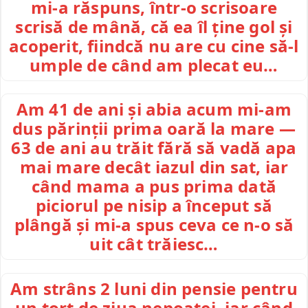
mi-a răspuns, într-o scrisoare
scrisă de mână, că ea îl ține gol și
acoperit, fiindcă nu are cu cine să-l
umple de când am plecat eu…
Am 41 de ani și abia acum mi-am
dus părinții prima oară la mare —
63 de ani au trăit fără să vadă apa
mai mare decât iazul din sat, iar
când mama a pus prima dată
piciorul pe nisip a început să
plângă și mi-a spus ceva ce n-o să
uit cât trăiesc…
Am strâns 2 luni din pensie pentru
un tort de ziua nepoatei, iar când