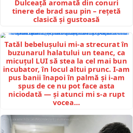
Dulceață aromată din conuri
tinere de brad sau pin – rețetă
clasică și gustoasă
Tatăl bebelușului mi-a strecurat în
buzunarul halatului un teanc, ca
micuțul LUI să stea la cel mai bun
incubator, în locul altui prunc. I-am
pus banii înapoi în palmă și i-am
spus de ce nu pot face asta
niciodată — și atunci mi s-a rupt
vocea…