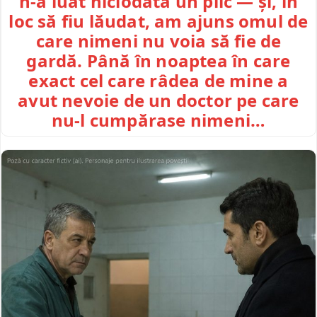
n-a luat niciodată un plic — și, în
loc să fiu lăudat, am ajuns omul de
care nimeni nu voia să fie de
gardă. Până în noaptea în care
exact cel care râdea de mine a
avut nevoie de un doctor pe care
nu-l cumpărase nimeni…