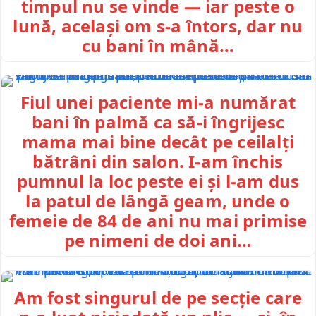
timpul nu se vinde — iar peste o
lună, același om s-a întors, dar nu
cu bani în mână…
Fiul unei paciente mi-a numărat
bani în palmă ca să-i îngrijesc
mama mai bine decât pe ceilalți
bătrâni din salon. I-am închis
pumnul la loc peste ei și l-am dus
la patul de lângă geam, unde o
femeie de 84 de ani nu mai primise
pe nimeni de doi ani…
Am fost singurul de pe secție care