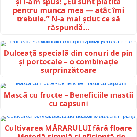
și i-am spus: „Eu sunt plătită
pentru munca mea — atât îmi
trebuie.” N-a mai știut ce să
răspundă…
Dulceață specială din conuri de pin
și portocale – o combinație
surprinzătoare
Mască cu fructe – Beneficiile mastii
cu capsuni
Cultivarea MĂRARULUI fără floare
– Metodă simplă și eficientă de