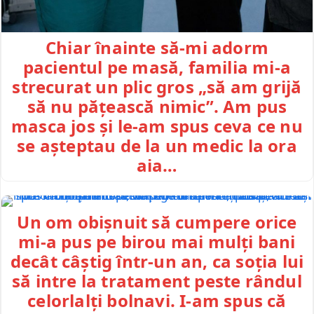
Chiar înainte să-mi adorm
pacientul pe masă, familia mi-a
strecurat un plic gros „să am grijă
să nu pățească nimic”. Am pus
masca jos și le-am spus ceva ce nu
se așteptau de la un medic la ora
aia…
Un om obișnuit să cumpere orice
mi-a pus pe birou mai mulți bani
decât câștig într-un an, ca soția lui
să intre la tratament peste rândul
celorlalți bolnavi. I-am spus că