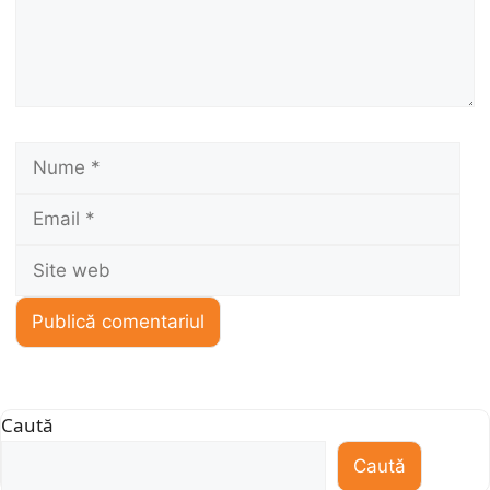
Nume
Ema
Sit
we
Caută
Caută