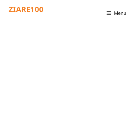
Sari
ZIARE100
la
Menu
conținut