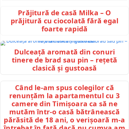
Prăjitură de casă Milka – O
prăjitură cu ciocolată fără egal
foarte rapidă
Dulceață aromată din conuri
tinere de brad sau pin – rețetă
clasică și gustoasă
Când le-am spus colegilor că
renunțăm la apartamentul cu 3
camere din Timișoara ca să ne
mutăm într-o casă bătrânească
părăsită de 18 ani, o verișoară m-a
întrebat în față dacă nu cumva am