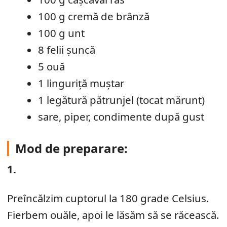
100 g cremă de brânză
100 g unt
8 felii șuncă
5 ouă
1 linguriță muștar
1 legătură pătrunjel (tocat mărunt)
sare, piper, condimente după gust
Mod de preparare:
1.
Preîncălzim cuptorul la 180 grade Celsius.
Fierbem ouăle, apoi le lăsăm să se răcească.