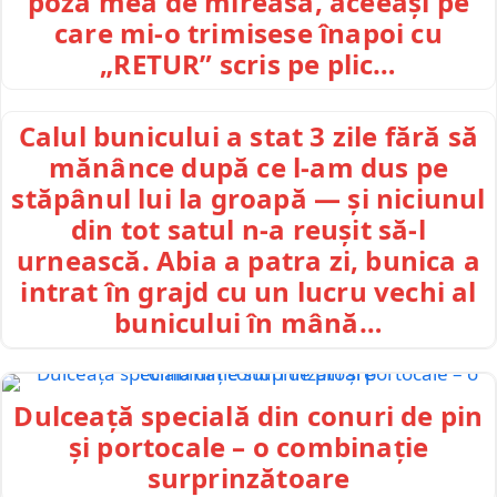
poza mea de mireasă, aceeași pe
care mi-o trimisese înapoi cu
„RETUR” scris pe plic…
Calul bunicului a stat 3 zile fără să
mănânce după ce l-am dus pe
stăpânul lui la groapă — și niciunul
din tot satul n-a reușit să-l
urnească. Abia a patra zi, bunica a
intrat în grajd cu un lucru vechi al
bunicului în mână…
Dulceață specială din conuri de pin
și portocale – o combinație
surprinzătoare