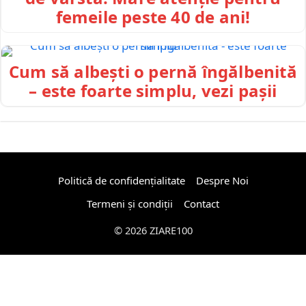
femeile peste 40 de ani!
Cum să albești o pernă îngălbenită
– este foarte simplu, vezi pașii
Politică de confidențialitate
Despre Noi
Termeni și condiții
Contact
© 2026 ZIARE100