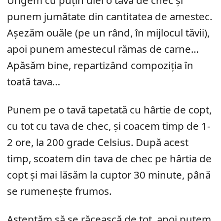
Ungem cu puțin ulei o tavă de chec și
punem jumătate din cantitatea de amestec.
Așezăm ouăle (pe un rând, în mijlocul tăvii),
apoi punem amestecul rămas de carne…
Apăsăm bine, repartizând compoziția în
toată tava…
Punem pe o tavă tapetată cu hârtie de copt,
cu tot cu tava de chec, și coacem timp de 1-
2 ore, la 200 grade Celsius. După acest
timp, scoatem din tava de chec pe hârtia de
copt și mai lăsăm la cuptor 30 minute, până
se rumenește frumos.
Așteptăm să se răcească de tot, apoi putem