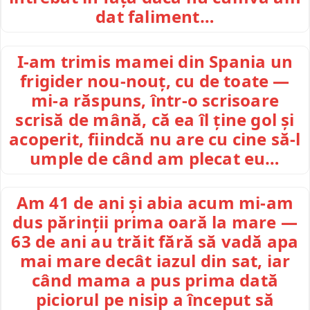
dat faliment…
I-am trimis mamei din Spania un
frigider nou-nouț, cu de toate —
mi-a răspuns, într-o scrisoare
scrisă de mână, că ea îl ține gol și
acoperit, fiindcă nu are cu cine să-l
umple de când am plecat eu…
Am 41 de ani și abia acum mi-am
dus părinții prima oară la mare —
63 de ani au trăit fără să vadă apa
mai mare decât iazul din sat, iar
când mama a pus prima dată
piciorul pe nisip a început să