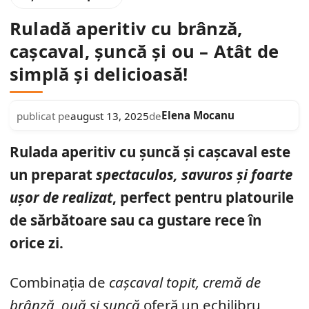
Ruladă aperitiv cu brânză,
cașcaval, șuncă și ou – Atât de
simplă și delicioasă!
Elena Mocanu
publicat pe
august 13, 2025
de
Rulada aperitiv cu șuncă și cașcaval este
un preparat
spectaculos, savuros și foarte
ușor de realizat
, perfect pentru platourile
de sărbătoare sau ca gustare rece în
orice zi.
Combinația de
cașcaval topit, cremă de
brânză, ouă și șuncă
oferă un echilibru