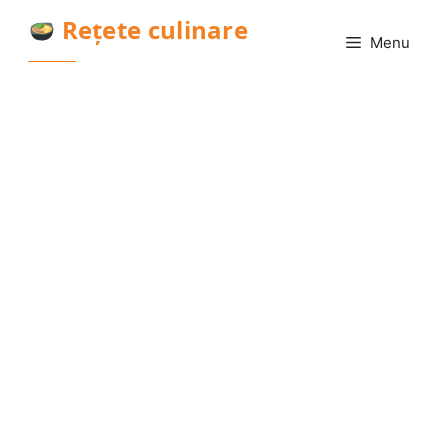
Sari
Rețete culinare
la
Menu
conținut