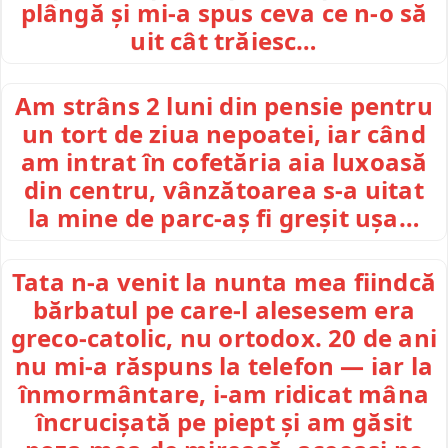
plângă și mi-a spus ceva ce n-o să
uit cât trăiesc…
Am strâns 2 luni din pensie pentru
un tort de ziua nepoatei, iar când
am intrat în cofetăria aia luxoasă
din centru, vânzătoarea s-a uitat
la mine de parc-aș fi greșit ușa…
Tata n-a venit la nunta mea fiindcă
bărbatul pe care-l alesesem era
greco-catolic, nu ortodox. 20 de ani
nu mi-a răspuns la telefon — iar la
înmormântare, i-am ridicat mâna
încrucișată pe piept și am găsit