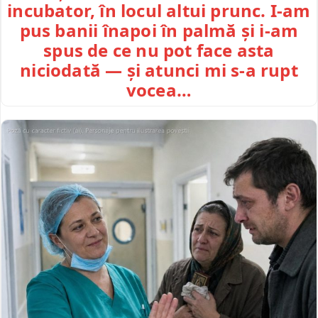
incubator, în locul altui prunc. I-am
pus banii înapoi în palmă și i-am
spus de ce nu pot face asta
niciodată — și atunci mi s-a rupt
vocea…