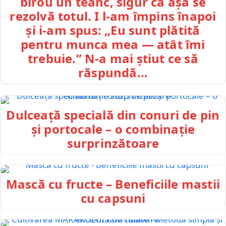
birou un teanc, sigur că așa se
rezolvă totul. I l-am împins înapoi
și i-am spus: „Eu sunt plătită
pentru munca mea — atât îmi
trebuie.” N-a mai știut ce să
răspundă…
Dulceață specială din conuri de pin
și portocale – o combinație
surprinzătoare
Mască cu fructe – Beneficiile mastii
cu capsuni