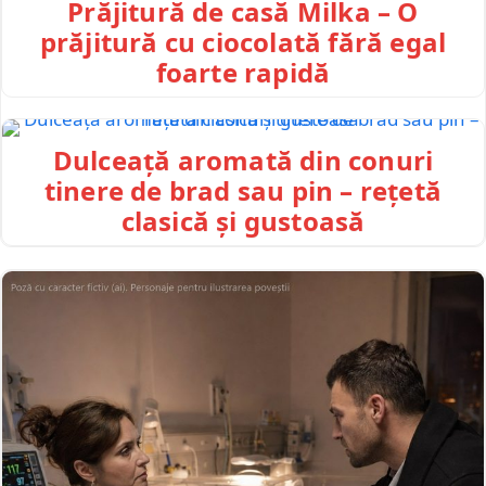
Prăjitură de casă Milka – O
prăjitură cu ciocolată fără egal
foarte rapidă
Dulceață aromată din conuri
tinere de brad sau pin – rețetă
clasică și gustoasă