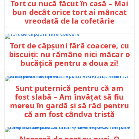
Tort cu nucă făcut în casă – Mai
bun decât orice tort ai mâncat
vreodată de la cofetărie
Tort de căpșuni fără coacere, cu
biscuiți: nu rămâne nici măcar o
bucățică pentru a doua zi!
Sunt puternică pentru că am
fost slabă – Am învățat să fiu
mereu în gardă și să râd pentru
că am fost cândva tristă
Negresă de post cu nuci. O