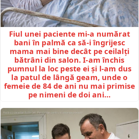
Fiul unei paciente mi-a numărat
bani în palmă ca să-i îngrijesc
mama mai bine decât pe ceilalți
bătrâni din salon. I-am închis
pumnul la loc peste ei și l-am dus
la patul de lângă geam, unde o
femeie de 84 de ani nu mai primise
pe nimeni de doi ani…