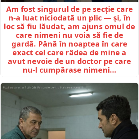
Am fost singurul de pe secție care
n-a luat niciodată un plic — și, în
loc să fiu lăudat, am ajuns omul de
care nimeni nu voia să fie de
gardă. Până în noaptea în care
exact cel care râdea de mine a
avut nevoie de un doctor pe care
nu-l cumpărase nimeni…