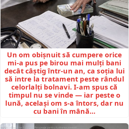
Un om obișnuit să cumpere orice
mi-a pus pe birou mai mulți bani
decât câștig într-un an, ca soția lui
să intre la tratament peste rândul
celorlalți bolnavi. I-am spus că
timpul nu se vinde — iar peste o
lună, același om s-a întors, dar nu
cu bani în mână…