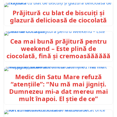
Prăjitură cu blat de biscuiți și
glazură delicioasă de ciocolată
Cea mai bună prăjitură pentru
weekend – Este plină de
ciocolată, fină și cremoasăăăăăă
Medic din Satu Mare refuză
“atenţiile”: “Nu mă mai jigniţi.
Dumnezeu mi-a dat mereu mai
mult înapoi. El ştie de ce”